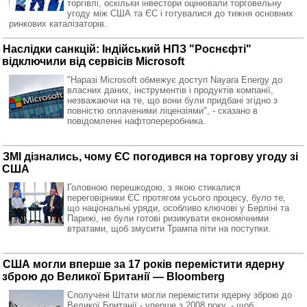
торгівлі, оскільки інвестори оцінювали торговельну
угоду між США та ЄС і готувалися до тижня основних
ринкових каталізаторів.
Наслідки санкцій: Індійський НПЗ "Роснєфті"
відключили від сервісів Microsoft
"Наразі Microsoft обмежує доступ Nayara Energy до
власних даних, інструментів і продуктів компанії,
незважаючи на те, що вони були придбані згідно з
повністю оплаченими ліцензіями", - сказано в
повідомленні нафтопереробника.
ЗМІ дізнались, чому ЄС погодився на торгову угоду зі
США
Головною перешкодою, з якою стикалися
переговірники ЄС протягом усього процесу, було те,
що національні уряди, особливо ключові у Берліні та
Парижі, не були готові ризикувати економічними
втратами, щоб змусити Трампа піти на поступки.
США могли вперше за 17 років перемістити ядерну
зброю до Великої Британії — Bloomberg
Сполучені Штати могли перемістити ядерну зброю до
Великої Британії - уперше з 2008 року, - щоб