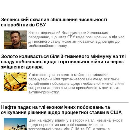
Зеленський схвалив збільшення чисельності
співробітників СБУ
Закон, підписаний Володимиром Зеленським,
передбачає, що штат СБУ буде розширений, а під час
дії воєнного стану може змінюватися відповідно до
мобілізаційного плану.
Золото коливається біля 3-тижневого мінімуму на тлі
спаду побоювань щодо торговельної війни та через
зміцнення долара
У вівторок ціни на золото майже не змінилися,
перебуваючи біля тритижневого мінімуму, оскільки
ослаблення побоювань щодо глобальної митної війни і
зміцнення долара знизили привабливість злитків як
активу-прихистку.
Нафта падає на тлі економічних побоювань та
очікування рішення щодо процентної ставки в США
Ціни на нафту впали у вівторок на тлі невизначеності
щодо перспектив світової економіки після
торговельної угоди між США та ЄС, а також в