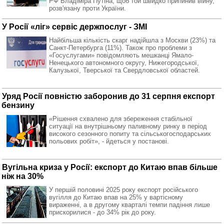
РФ Владіміра Путіна, щоб той швидко припинив війну,
розв'язану проти України.
У Росії «ліг» сервіс держпослуг - ЗМІ
Найбільша кількість скарг надійшла з Москви (23%) та
Санкт-Петербурга (11%). Також про проблеми з
«Госуслугами» повідомляють мешканці Ямало-
Ненецького автономного округу, Нижегородської,
Калузької, Тверської та Свердловської областей.
Уряд Росії повністю заборонив до 31 серпня експорт
бензину
«Рішення схвалено для збереження стабільної
ситуації на внутрішньому паливному ринку в період
високого сезонного попиту та сільськогосподарських
польових робіт», - йдеться у постанові.
Вугільна криза у Росії: експорт до Китаю впав більше
ніж на 30%
У першій половині 2025 року експорт російського
вугілля до Китаю впав на 25% у вартісному
вираженні, а в другому кварталі темпи падіння лише
прискорилися - до 34% рік до року.