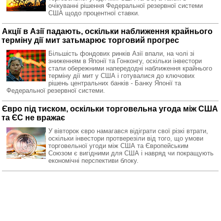
очікуванні рішення Федеральної резервної системи
США щодо процентної ставки.
Акції в Азії падають, оскільки наближення крайнього
терміну дії мит затьмарює торговий прогрес
Більшість фондових ринків Азії впали, на чолі зі
зниженням в Японії та Гонконгу, оскільки інвестори
стали обережними напередодні наближення крайнього
терміну дії мит у США і готувалися до ключових
рішень центральних банків - Банку Японії та
Федеральної резервної системи.
Євро під тиском, оскільки торговельна угода між США
та ЄС не вражає
У вівторок євро намагався відіграти свої різкі втрати,
оскільки інвестори протверезіли від того, що умови
торговельної угоди між США та Європейським
Союзом є вигідними для США і навряд чи покращують
економічні перспективи блоку.