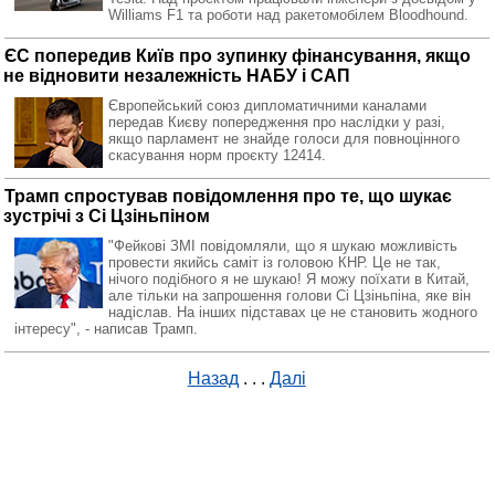
Williams F1 та роботи над ракетомобілем Bloodhound.
ЄС попередив Київ про зупинку фінансування, якщо
не відновити незалежність НАБУ і САП
Європейський союз дипломатичними каналами
передав Києву попередження про наслідки у разі,
якщо парламент не знайде голоси для повноцінного
скасування норм проєкту 12414.
Трамп спростував повідомлення про те, що шукає
зустрічі з Сі Цзіньпіном
"Фейкові ЗМІ повідомляли, що я шукаю можливість
провести якийсь саміт із головою КНР. Це не так,
нічого подібного я не шукаю! Я можу поїхати в Китай,
але тільки на запрошення голови Сі Цзіньпіна, яке він
надіслав. На інших підставах це не становить жодного
інтересу", - написав Трамп.
Назад
. . .
Далі