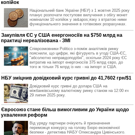
копійок
Національний банк України (НБУ) з 1 жовтня 2025 року
планує розпочати поступове вилучення з обігу монет
номіналом 10 копійок у зв&apos;язку з втратою ними
функціонального значення в готівкових розрахунках.
Закупівля ЄС у США енергоносіїв на $750 млрд на
практиці нереалізована - ЗМІ
Співрозмовники Politico з-поміж аналітиків ринку
пояснили, що цифри, які фігурують в угоді США-ЄС,
"абсолютно неправдоподібні", оскільки 2024 року ЄС
витратив на імпорт енергоносіїв 375 млрд євро, до
того ж тільки 76 млрд із них - на імпорт зі США.
НБУ зміцнив довідковий курс гривні до 41,7602 грн/$1
Довідковий курс гривні до долара США на
міжбанківському валютному ринку станом на 12:00 кч
29 липня 2025 року.
Євросоюз стане більш вимогливим до України щодо
ухвалення реформ
Від уряду партнери очікують й призначення
переможця конкурсу на голову Бюро економічної
безпеки - детектива НАБУ Олександра Цивінського.