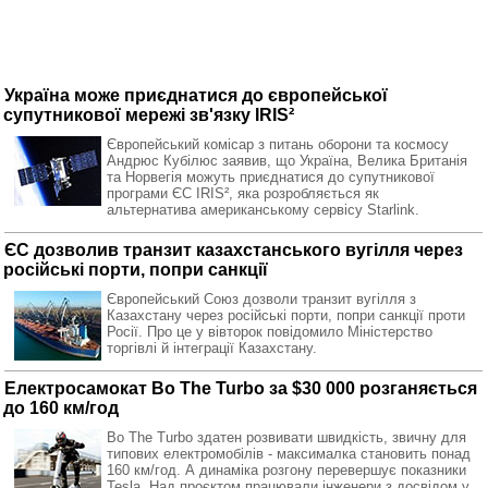
Україна може приєднатися до європейської
супутникової мережі зв'язку IRIS²
Європейський комісар з питань оборони та космосу
Андрюс Кубілюс заявив, що Україна, Велика Британія
та Норвегія можуть приєднатися до супутникової
програми ЄС IRIS², яка розробляється як
альтернатива американському сервісу Starlink.
ЄС дозволив транзит казахстанського вугілля через
російські порти, попри санкції
Європейський Союз дозволи транзит вугілля з
Казахстану через російські порти, попри санкції проти
Росії. Про це у вівторок повідомило Міністерство
торгівлі й інтеграції Казахстану.
Електросамокат Bo The Turbo за $30 000 розганяється
до 160 км/год
Bo The Turbo здатен розвивати швидкість, звичну для
типових електромобілів - максималка становить понад
160 км/год. А динаміка розгону перевершує показники
Tesla. Над проєктом працювали інженери з досвідом у