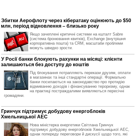
Збитки Аерофлоту через кібератаку оцінюють до $50
млн, період відновлення – близько року
Якщо зачеплені критичні системи на кшталт Sabre
(система бронювання квитків), Exchange (внутрішня
корпоративна пошта) та CRM, масштаби проблеми
можуть швидко зрости.
У Росії банки блокують рахунки на місяці: клієнти
залишаються без доступу до коштів
Під блокування потрапляють перекази друзям, оплати
в магазинах та інші стандартні операції. Формально
банки посилаються на законодавство про протидію
відмиванню доходів і фінансуванню тероризму, однак
на практиці постраждалими виявляються пересічні
громадяни.
Гринчук підтримує добудову енергоблоків
Хмельницької АЕС
Нова міністерка енергетики Світлана Гринчук
підтримує добудову енергоблоків Хмельницької АЕС,
однак попереду переговори й дискусії щодо того, які