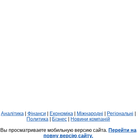
Аналітика
|
Фінанси
|
Економіка
|
Міжнародні
|
Регіональні
|
Политика
|
Бізнес
|
Новини компаній
Вы просматриваете мобильную версию сайта.
Перейти на
повну версію сайту.