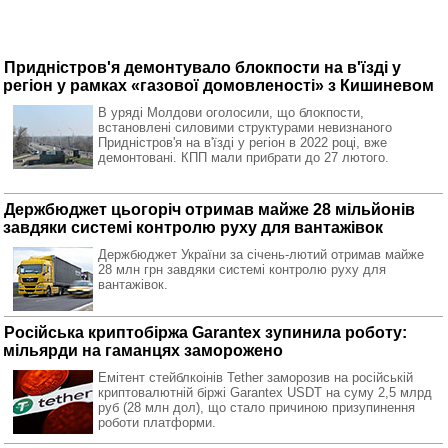
Придністров'я демонтувало блокпости на в'їзді у
регіон у рамках «газової домовленості» з Кишиневом
В уряді Молдови оголосили, що блокпости,
встановлені силовими структурами невизнаного
Придністров'я на в'їзді у регіон в 2022 році, вже
демонтовані. КПП мали прибрати до 27 лютого.
Держбюджет цьогоріч отримав майже 28 мільйонів
завдяки системі контролю руху для вантажівок
Держбюджет України за січень-лютий отримав майже
28 млн грн завдяки системі контролю руху для
вантажівок.
Російська криптобіржа Garantex зупинила роботу:
мільярди на гаманцях заморожено
Емітент стейблкоінів Tether заморозив на російській
криптовалютній біржі Garantex USDT на суму 2,5 млрд
руб (28 млн дол), що стало причиною призупинення
роботи платформи.