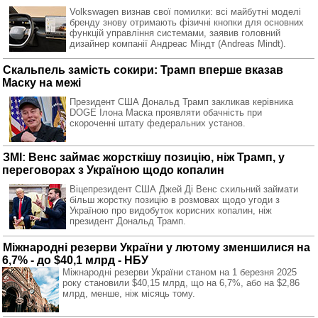
Volkswagen визнав свої помилки: всі майбутні моделі
бренду знову отримають фізичні кнопки для основних
функцій управління системами, заявив головний
дизайнер компанії Андреас Міндт (Andreas Mindt).
Скальпель замість сокири: Трамп вперше вказав
Маску на межі
Президент США Дональд Трамп закликав керівника
DOGE Ілона Маска проявляти обачність при
скороченні штату федеральних установ.
ЗМІ: Венс займає жорсткішу позицію, ніж Трамп, у
переговорах з Україною щодо копалин
Віцепрезидент США Джей Ді Венс схильний займати
більш жорстку позицію в розмовах щодо угоди з
Україною про видобуток корисних копалин, ніж
президент Дональд Трамп.
Міжнародні резерви України у лютому зменшилися на
6,7% - до $40,1 млрд - НБУ
Міжнародні резерви України станом на 1 березня 2025
року становили $40,15 млрд, що на 6,7%, або на $2,86
млрд, менше, ніж місяць тому.