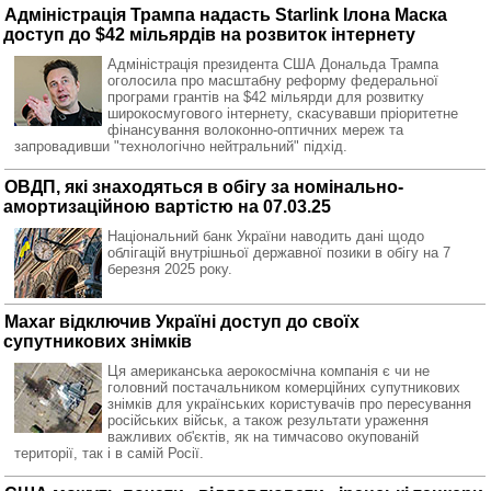
Адміністрація Трампа надасть Starlink Ілона Маска
доступ до $42 мільярдів на розвиток інтернету
Адміністрація президента США Дональда Трампа
оголосила про масштабну реформу федеральної
програми грантів на $42 мільярди для розвитку
широкосмугового інтернету, скасувавши пріоритетне
фінансування волоконно-оптичних мереж та
запровадивши "технологічно нейтральний" підхід.
ОВДП, які знаходяться в обігу за номінально-
амортизаційною вартістю на 07.03.25
Національний банк України наводить дані щодо
облігацій внутрішньої державної позики в обігу на 7
березня 2025 року.
Maxar відключив Україні доступ до своїх
супутникових знімків
Ця американська аерокосмічна компанія є чи не
головний постачальником комерційних супутникових
знімків для українських користувачів про пересування
російських військ, а також результати ураження
важливих об'єктів, як на тимчасово окупованій
території, так і в самій Росії.