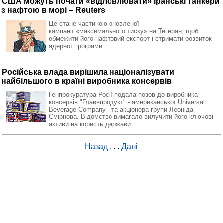
США можуть почати «відловлювати» іранські танкери
з нафтою в морі – Reuters
Це стане частиною оновленої
кампанії «максимального тиску» на Тегеран, щоб
обмежити його нафтовий експорт і стримати розвиток
ядерної програми.
Російська влада вирішила націоналізувати
найбільшого в країні виробника консервів
Генпрокуратура Росії подала позов до виробника
консервів "Главвпродукт" - американської Universal
Beverage Company - та акціонера групи Леоніда
Смірнова. Відомство вимагало вилучити його ключові
активи на користь держави.
Назад
. . .
Далі