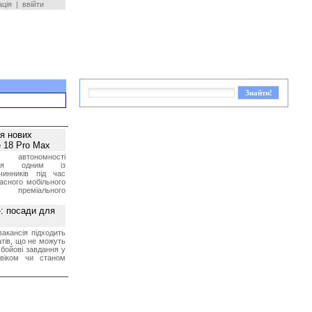
ація
|
ввійти
ея нових
 18 Pro Max
 автономності
ться одним із
чинників під час
асного мобільного
 преміального
»: посади для
акансія підходить
тів, що не можуть
бойові завдання у
 віком чи станом