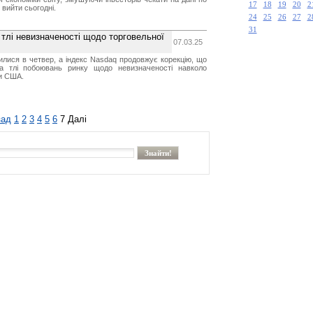
17
18
19
20
2
 вийти сьогодні.
24
25
26
27
2
31
тлі невизначеності щодо торговельної
07.03.25
зилися в четвер, а індекс Nasdaq продовжує корекцію, що
на тлі побоювань ринку щодо невизначеності навколо
ки США.
зад
1
2
3
4
5
6
7
Далі