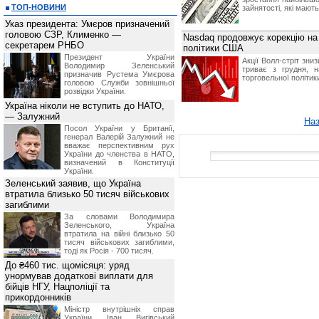
ТОП-НОВИНИ
зайнятості, які мають
Указ президента: Умєров призначений
головою СЗР, Клименко —
Nasdaq продовжує корекцію на 
секретарем РНБО
політики США
Президент України
Акції Волл-стріт зни
Володимир Зеленський
триває з грудня, 
призначив Pустема Умєрова
торговельної політи
головою Служби зовнішньої
розвідки України.
Україна ніколи не вступить до НАТО,
— Залужний
На
Посол України у Британії,
генерал Валерій Залужний не
вважає перспективним рух
України до членства в НАТО,
визначений в Конституції
України.
Зеленський заявив, що Україна
втратила близько 50 тисяч військових
загиблими
За словами Володимира
Зеленського, Україна
втратила на війні близько 50
тисяч військових загиблими,
тоді як Росія - 700 тисяч.
До ₴460 тис. щомісяця: уряд
унормував додаткові виплати для
бійців НГУ, Нацполіції та
прикордонників
Міністр внутрішніх справ
України Іван Вигівський