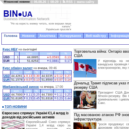
Фінансові новини
|
06.08.26
|
08:29
|
RSS
|
мапа сайту
"Не на користь книжку читать, коли вершки лише
хапать"
Українське прислів'я
Головна
Новини
Аналітика
Котирування
Веб-майстру
Інформація
Курс НБУ
на
сьогодні
Торговельна війна: Онтаріо вво
за
курс
uah
%
США
USD
1
44,6895
0,0593
0,13
У відповідь на не
EUR
1
51,6253
0,0881
0,17
канадська провінція
електроенергію, яку 
Курс обміну валют
на
вчора
, 09:46
куп.
uah
%
прод.
uah
%
USD
44,4261
0,13
0,30
44,9235
0,12
0,27
EUR
51,1578
0,07
0,13
51,8500
0,07
0,14
Дональд Трамп підписав указ пр
Міжбанківський ринок
на
вчора
, 17:00
резерву США
куп.
uah
%
прод.
uah
%
Президент США Дона
USD
44,7000
0,11
0,25
44,7300
0,11
0,25
біткоїн-резерву. Він
EUR
51,6195
0,23
0,45
51,6318
0,23
0,44
кримінальних і цивіл
Сакс.
ТОП-НОВИНИ
Євросоюз спрямує Україні €1,4 млрд із
Під масованою атакою РФ знов
доходів від російських активів
інфраструктура
Європейський Союз спрямує
"росія продовжує с
Україні 1,4 млрд євро за
дроновим обстрілом 
рахунок доходів від