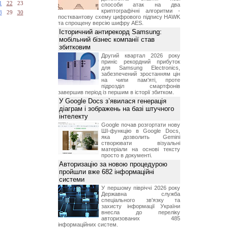
1
22
23
способи атак на два
криптографічні алгоритми -
8
29
30
постквантову схему цифрового підпису HAWK
та спрощену версію шифру AES.
Історичний антирекорд Samsung:
мобільний бізнес компанії став
збитковим
Другий квартал 2026 року
приніс рекордний прибуток
для Samsung Electronics,
забезпечений зростанням цін
на чипи пам'яті, проте
підрозділ смартфонів
завершив період із першим в історії збитком.
У Google Docs з’явилася генерація
діаграм і зображень на базі штучного
інтелекту
Google почав розгортати нову
ШІ-функцію в Google Docs,
яка дозволить Gemini
створювати візуальні
матеріали на основі тексту
просто в документі.
Авторизацію за новою процедурою
пройшли вже 682 інформаційні
системи
У першому півріччі 2026 року
Державна служба
спеціального зв'язку та
захисту інформації України
внесла до переліку
авторизованих 485
інформаційних систем.