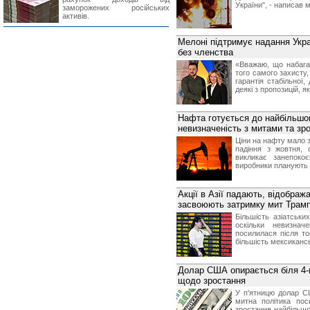
України", - написав 
заморожених російських
активів.
Мелоні підтримує надання Укра
без членства
«Вважаю, що набага
того самого захисту,
гарантія стабільної,
деякі з пропозицій, я
Нафта готується до найбільшог
невизначеність з митами та зро
Ціни на нафту мало з
падіння з жовтня, 
викликає занепоко
виробники планують 
Акції в Азії падають, відображ
засвоюють затримку мит Трам
Більшість азіатськи
оскільки невизнач
посилилася після то
більшість мексикансь
Долар США опирається біля 4-м
щодо зростання
У п'ятницю долар С
митна політика пос
зростання найбільшої