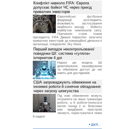
Конфлікт навколо FIFA: Європа
допускає бойкот ЧС через прихід
приватних інвесторів
Європейські футбольні
федерації розглядають
можливість застосування
крайнього заходу - бойкоту
майбутніх чемпіонатів світу.
Причиною стали плани
президента FIFA Джанні Інфантіно залучити
приватних інвесторів до комерційної діяльності
організації, повідомляє Sky News.
Перший випадок неконтрольованої
поведінки ШІ: система «гуляла»
інтернетом 4 дні
Наразі цю модель ШІ
деактивували, зашифрували
та обмежили доступ до неї
навіть для дослідників.
США запроваджують обмеження на
іноземні роботи й сонячне обладнання
через загрозу шпигунства
Під нові обмеження можуть
потрапити не лише гуманоїдні
роботи, а й роботи-пилососи
вагою понад 2 кг. Власники
вже придбаних пристроїв
зможуть користуватися ними
й надалі.
•
далі...