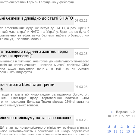
міністр енергетики Герман Галущенко у фейсбуці.
їні безпеки відповідно до статті 5 НАТО
07.03.25
то ефективніше буде не вступ до НАТО, а розширення
 який мають країни НАТО, на Україну. Вірю, що це була б
 довговічної та ефективної безпеки, набагато більшої, ніж
кі я бачу», - заявила Мелоні.
о тижневого падіння з жовтня, через
07.03.25
стання пропозиції
мінилися в п'ятницю, але готові до найбільшого тижневого
оскільки невизначеність навколо митної політики США
єння щодо зростання попиту, в той час як основні
збільшити видобуток.
аючи втрати Волл-стріт; ринки
07.03.25
па
х акцій впали в п'ятницю слідом за падінням Волл-стріт,
еність інвесторів щодо торговельної політики США
го, як президент Дональд Трамп відклав 25%-ві мита на
ких і канадських товарів.
«
Березень 
Пн
Вт
Ср
Чт
П
ісячного мінімуму на тлі занепокоєння
07.03.25
3
4
5
6
ША впав до чотиримісячного мінімуму, оскільки мінлива
илює невизначеність і занепокоєння щодо перспектив
10
11
12
13
1
 економіки світу, змушуючи інвесторів чекати на дані по