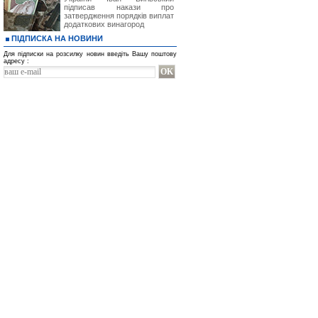
підписав накази про
затвердження порядків виплат
додаткових винагород
ПІДПИСКА НА НОВИНИ
Для підписки на розсилку новин введіть Вашу поштову
адресу :