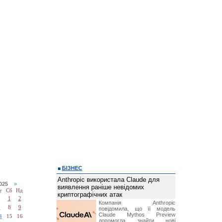
БІЗНЕС
Anthropic використала Claude для
2025
»
виявлення раніше невідомих
т
Сб
Нд
криптографічних атак
1
2
Компанія Anthropic
7
8
9
повідомила, що її модель
Claude Mythos Preview
4
15
16
допомогла знайти нові