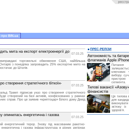
реєстр
 про BIN.ua
ПРЕС-РЕЛІЗИ
дить мита на експорт електроенергії до
07.03.25
Автономність та батар
флагманів Apple iPhone
виправдані торговельні обмеження США, найбільша
 Онтаріо з понеділка запровадить 25% експортне мито на
Питання
постачає до Штатів.
залишає
ключових 
вибору суч
пристрою
сегмента.
о створення стратегічного біткоїн-
07.03.25
Тилові вакансії «Азову
фінансистів
льд Трамп підписав указ про створення стратегічного
 буде створений на базі активів, конфіскованих у рамках
Ця тилова в
ьних справ. Про це заявив «криптоцар» Білого дому Девід
для кандида
виконувати 
звʼязку із
здоровʼя.
у опинилась енергетична і газова
07.03.25
вій енергетичний терор. Знову під масованим ракетно-
енергетична і газова інфраструктура в різних регіонах