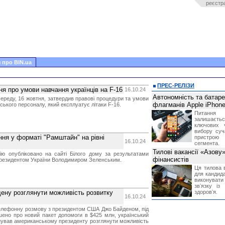
реєстр
 про BIN.ua
ПРЕС-РЕЛІЗИ
я про умови навчання українців на F-16
16.10.24
Автономність та батар
ереду, 16 жовтня, затвердив правові процедури та умови
флагманів Apple iPhone
нського персоналу, який експлуатує літаки F-16.
Питання
залишає
ключових 
вибору суч
ня у форматі "Рамштайн" на рівні
пристрою
16.10.24
сегмента.
Тилові вакансії «Азову
цію опубліковано на сайті Білого дому за результатами
фінансистів
президентом України Володимиром Зеленським.
Ця тилова в
для кандида
виконувати 
звʼязку із
ену розглянути можливість розвитку
здоровʼя.
16.10.24
телефонну розмову з президентом США Джо Байденом, під
шено про новий пакет допомоги в $425 млн, український
нував американському президенту розглянути можливість