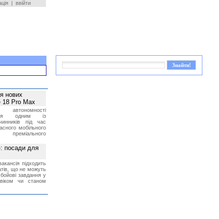
ація
|
ввійти
ея нових
 18 Pro Max
 автономності
ться одним із
чинників під час
асного мобільного
 преміального
»: посади для
акансія підходить
тів, що не можуть
бойові завдання у
 віком чи станом