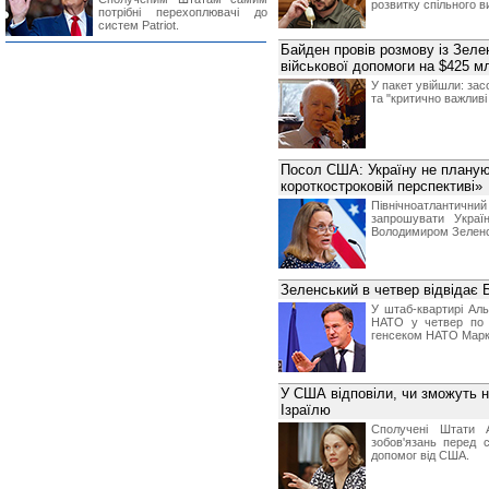
розвитку спільного в
потрібні перехоплювачі до
систем Patriot.
Байден провів розмову із Зеле
військової допомоги на $425 м
У пакет увійшли: зас
та "критично важливі
Посол США: Україну не плану
короткостроковій перспективі»
Північноатлантични
запрошувати Укра
Володимиром Зеленс
Зеленський в четвер відвідає 
У штаб-квартирі Аль
НАТО у четвер по о
генсеком НАТО Марк
У США відповіли, чи зможуть н
Ізраїлю
Сполучені Штати 
зобов'язань перед 
допомог від США.