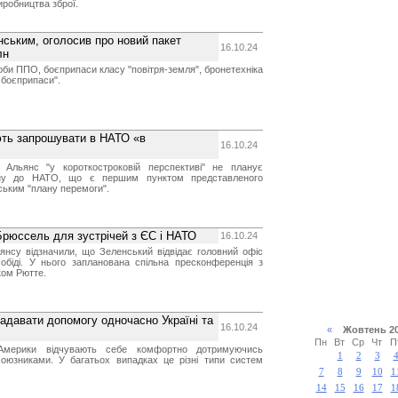
иробництва зброї.
нським, оголосив про новий пакет
16.10.24
лн
оби ППО, боєприпаси класу "повітря-земля", бронетехніка
 боєприпаси".
ють запрошувати в НАТО «в
16.10.24
й Альянс "у короткостроковій перспективі" не планує
їну до НАТО, що є першим пунктом представленого
ьким "плану перемоги".
Брюссель для зустрічей з ЄС і НАТО
16.10.24
янсу відзначили, що Зеленський відвідає головний офіс
біді. У нього запланована спільна пресконференція з
ом Рютте.
адавати допомогу одночасно Україні та
16.10.24
«
Жовтень 
Пн
Вт
Ср
Чт
П
Америки відчувають себе комфортно дотримуючись
1
2
3
союзниками. У багатьох випадках це різні типи систем
7
8
9
10
1
14
15
16
17
1