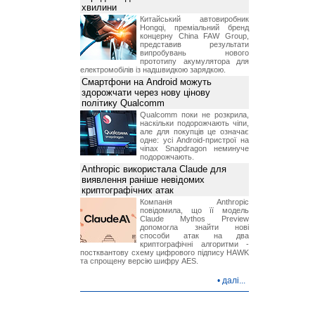
хвилини
Китайський автовиробник
Hongqi, преміальний бренд
концерну China FAW Group,
представив результати
випробувань нового
прототипу акумулятора для
електромобілів із надшвидкою зарядкою.
Смартфони на Android можуть
здорожчати через нову цінову
політику Qualcomm
Qualcomm поки не розкрила,
наскільки подорожчають чіпи,
але для покупців це означає
одне: усі Android-пристрої на
чіпах Snapdragon неминуче
подорожчають.
Anthropic використала Claude для
виявлення раніше невідомих
криптографічних атак
Компанія Anthropic
повідомила, що її модель
Claude Mythos Preview
допомогла знайти нові
способи атак на два
криптографічні алгоритми -
постквантову схему цифрового підпису HAWK
та спрощену версію шифру AES.
•
далі...