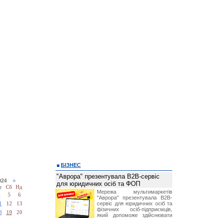
БІЗНЕС
"Аврора" презентувала B2B-сервіс
2024
»
для юридичних осіб та ФОП
т
Сб
Нд
Мережа мультимаркетів
4
5
6
"Аврора" презентувала B2B-
сервіс для юридичних осіб та
1
12
13
фізичних осіб-підприємців,
8
19
20
який допоможе здійснювати