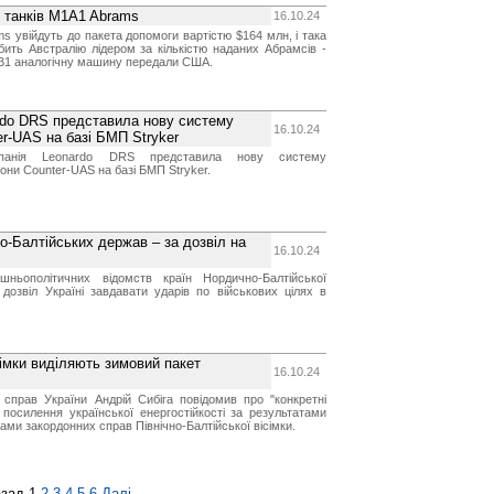
9 танків M1A1 Abrams
16.10.24
s увійдуть до пакета допомоги вартістю $164 млн, і така
обить Австралію лідером за кількістю наданих Абрамсів -
 31 аналогічну машину передали США.
ardo DRS представила нову систему
16.10.24
er-UAS на базі БМП Stryker
мпанія Leonardo DRS представила нову систему
они Counter-UAS на базі БМП Stryker.
о-Балтійських держав – за дозвіл на
16.10.24
ішньополітичних відомств країн Нордично-Балтійської
 дозвіл Україні завдавати ударів по військових цілях в
сімки виділяють зимовий пакет
16.10.24
 справ України Андрій Сибіга повідомив про "конкретні
посилення української енергостійкості за результатами
трами закордонних справ Північно-Балтійської вісімки.
зад
1
2
3
4
5
6
Далі