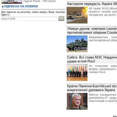
тоді як Росія - 700 тисяч.
Австралія передасть Україні 4
ПІДПИСКА НА НОВИНИ
49 танків M1A1 Abram
кількість техніки зр
Для підписки на розсилку новин введіть Вашу поштову
нагадаємо, до цього
адресу :
Убивця дронів: компанія Leon
протиповітряної оборони Count
Американська ко
протиповітряної обор
Сибіга: Всі глави МЗС Нордичн
удари вглиб Росії
Усі очільни
ки зовн
вісімки підтримують
глибині Росії.
Країни Північно-Балтійської ві
енергетичної допомоги Україні
Міністр закордонних
домовленості" щодо 
переговорів із мініс
На