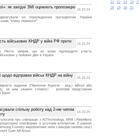
21
22
23
24
2
ої»: як західні ЗМІ оцінюють пропозицію
28
29
30
31
16.10.24
ідреагували на оприлюднення президентом України
ьким "плану перемоги".
ть військових КНДР у війні РФ проти
16.10.24
 Рютте заявив, що не може підтвердити участь
ійськових у бойових діях в Україні.
і щодо відправки військ КНДР на війну
16.10.24
вірність надання (Північною Кореєю - ред.) військ або
лу, за цим уважно стежать", - розповів представник
 Кореї.
нсували спільну роботу над 2-нм чипом
16.10.24
кту
олосила про співпрацю з ADTechnology, ARM і Rebellions
процесорної платформи зі штучним інтелектом. У рамках
amsung Foundry вироблятиме чипи з використанням своєї
огії Gate-All-Aroun.