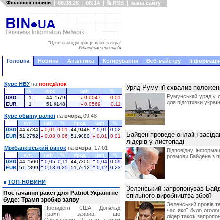
Фінансові новини
|
08.08.26
|
08:14
|
RSS
|
мапа сайту
"Одне сьогодні краще двох завтра"
Українське прислів'я
Головна
Новини
Аналітика
Котирування
Веб-майстру
Інформація
Курс НБУ
на
понеділок
Уряд Румунії схвалив положенн
за
курс
uah
%
Румунський уряд у с
USD
1
44,7579
0,0047
0,01
для підготовки украї
EUR
1
51,6148
0,0569
0,11
Курс обміну валют
на
вчора
, 09:48
куп.
uah
%
прод.
uah
%
USD
44,4784
0,01
0,01
44,9448
0,01
0,02
Байден проведе онлайн-засідан
EUR
51,2752
0,03
0,06
51,9080
0,01
0,01
лідерів у листопаді
Міжбанківський ринок
на
вчора
, 17:01
Відповідну інформа
куп.
uah
%
прод.
uah
%
розмови Байдена з 
USD
44,7500
0,05
0,11
44,7800
0,04
0,09
EUR
51,7399
0,13
0,25
51,7612
0,12
0,23
ТОП-НОВИНИ
Зеленський запропонував Байд
Постачання ракет для Patriot Україні не
спільного виробництва зброї
буде: Трамп зробив заяву
Зеленський провів 
Президент США Дональд
час якої було оголо
Трамп заявив, що
лідер також запропо
Сполученим Штатам самим