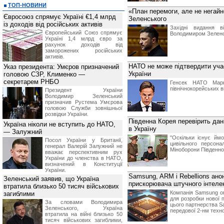
ТОП-НОВИНИ
«План перемоги, але не негайн
Євросоюз спрямує Україні €1,4 млрд
Зеленського
із доходів від російських активів
Західні видання в
Європейський Союз спрямує
Володимиром Зеленс
Україні 1,4 млрд євро за
рахунок доходів від
заморожених російських
активів.
НАТО не може підтвердити учас
Указ президента: Умєров призначений
України
головою СЗР, Клименко —
секретарем РНБО
Генсек НАТО Марк
північнокорейських в
Президент України
Володимир Зеленський
призначив Pустема Умєрова
головою Служби зовнішньої
розвідки України.
Південна Корея перевірить дан
Україна ніколи не вступить до НАТО,
в Україну
— Залужний
"Оскільки існує ймо
Посол України у Британії,
цивільного персона
генерал Валерій Залужний не
Міноборони Південної
вважає перспективним рух
України до членства в НАТО,
визначений в Конституції
України.
Samsung, ARM і Rebellions ано
Зеленський заявив, що Україна
прискорювача штучного інтеле
втратила близько 50 тисяч військових
Компанія Samsung ог
загиблими
для розробки нової 
За словами Володимира
цього партнерства S
Зеленського, Україна
передової 2-нм технол
втратила на війні близько 50
тисяч військових загиблими,