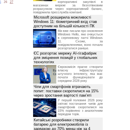
корпоративні закупівлі в
5
26
27
магазинах мережі за безготівковим
розрахунком через корпоративний баланс,
повідомила пресслужба компанії.
Microsoft розширила можливості
Windows 11: біометричний вхід став
доступним на більшій кількості ПК
Ми вже писали про оновлення
Windows Hello, яке очікується
в серпневому патчі Windows
11. Схоже, за
повідомленнями, воно почало
розгортатися раніше.
ЄС розгортає мережу AI-гігафабрик
для зміцнення позицій у глобальних
технологіях
Єврокомісія прагне створити
власну інфраструктуру
штучного інтелекту, яка має
почати функціонувати до
середини 2028 року
Чіпи для смартфонів втрачають
попит: поставки скоротилися на 15%
через зростання вартості пам’яті
У першій половині 2026 року
світові постачання чипів для
смартфонів скоротилися на
15% порівняно з аналогічним
періодом торік.
Китайські розробники створили
батарею для електромобілів із
зарядкою до 70% менш ніж за 4