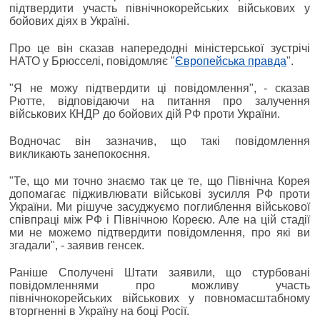
підтвердити участь північнокорейських військових у
бойових діях в Україні.
Про це він сказав напередодні міністерської зустрічі
НАТО у Брюсселі, повідомляє "
Європейська правда
".
"Я не можу підтвердити ці повідомлення", - сказав
Рютте, відповідаючи на питання про залучення
військових КНДР до бойових дій РФ проти України.
Водночас він зазначив, що такі повідомлення
викликають занепокоєння.
"Те, що ми точно знаємо так це те, що Північна Корея
допомагає підживлювати військові зусилля РФ проти
України. Ми рішуче засуджуємо поглиблення військової
співпраці між РФ і Північною Кореєю. Але на цій стадії
ми не можемо підтвердити повідомлення, про які ви
згадали", - заявив генсек.
Раніше Сполучені Штати заявили, що стурбовані
повідомленнями про можливу участь
північнокорейських військових у повномасштабному
вторгненні в Україну на боці Росії.