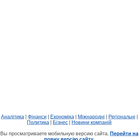
Аналітика
|
Фінанси
|
Економіка
|
Міжнародні
|
Регіональні
|
Политика
|
Бізнес
|
Новини компаній
Вы просматриваете мобильную версию сайта.
Перейти на
повну версію сайту.