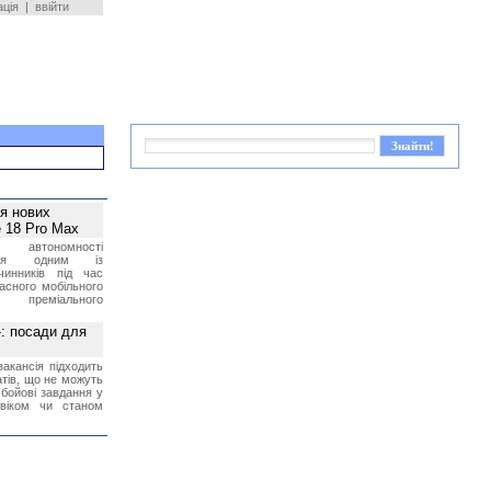
ація
|
ввійти
ея нових
 18 Pro Max
 автономності
ться одним із
чинників під час
асного мобільного
 преміального
»: посади для
акансія підходить
тів, що не можуть
бойові завдання у
 віком чи станом