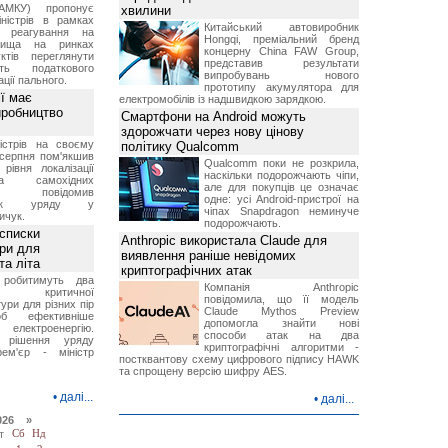
АМКУ) пропонує
хвилини
іністрів в рамках
Китайський автовиробник
о реагування на
Hongqi, преміальний бренд
вища на ринках
концерну China FAW Group,
ктів переглянути
представив результати
ть податкового
випробувань нового
ції пального.
прототипу акумулятора для
ї має
електромобілів із надшвидкою зарядкою.
иробництво
Смартфони на Android можуть
здорожчати через нову цінову
ністрів на своєму
політику Qualcomm
 серпня пом'якшив
Qualcomm поки не розкрила,
рівня локалізації
наскільки подорожчають чіпи,
тва самохідних
але для покупців це означає
ів, повідомив
одне: усі Android-пристрої на
вник уряду у
чіпах Snapdragon неминуче
ичук.
подорожчають.
 списки
Anthropic використала Claude для
ури для
виявлення раніше невідомих
та літа
криптографічних атак
 робитимуть два
Компанія Anthropic
 критичної
повідомила, що її модель
ури для різних пір
Claude Mythos Preview
б ефективніше
допомогла знайти нові
и електроенергію.
способи атак на два
 рішення уряду
криптографічні алгоритми -
ем'єр - міністр
постквантову схему цифрового підпису HAWK
та спрощену версію шифру AES.
•
далі...
•
далі...
026 »
т
Сб
Нд