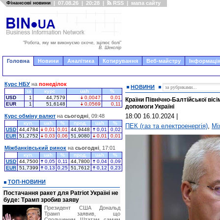
Фінансові новини
|
07.08.26
|
20:28
|
RSS
|
мапа сайту
"Робота, яку ми виконуємо охоче, зцілює болі"
В. Шекспір
Головна
Новини
Аналітика
Котирування
Веб-майстру
Інформація
Курс НБУ
на
понеділок
НОВИНИ
за
курс
uah
%
USD
1
44,7579
0,0047
0,01
Країни Північно-Балтійської віс
EUR
1
51,6148
0,0569
0,11
допомоги Україні
18:00 16.10.2024
|
Курс обміну валют
на
сьогодні
, 09:48
куп.
uah
%
прод.
uah
%
ПЕК (газ та електроенергія)
,
Мі
USD
44,4784
0,01
0,01
44,9448
0,01
0,02
EUR
51,2752
0,03
0,06
51,9080
0,01
0,01
Міжбанківський ринок
на
сьогодні
, 17:01
куп.
uah
%
прод.
uah
%
USD
44,7500
0,05
0,11
44,7800
0,04
0,09
EUR
51,7399
0,13
0,25
51,7612
0,12
0,23
ТОП-НОВИНИ
Постачання ракет для Patriot Україні не
буде: Трамп зробив заяву
Президент США Дональд
Трамп заявив, що
Сполученим Штатам самим