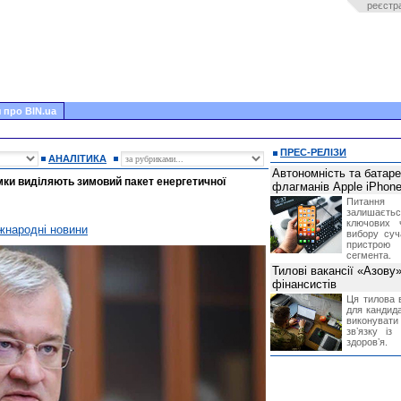
реєстр
 про BIN.ua
ПРЕС-РЕЛІЗИ
АНАЛІТИКА
Автономність та батар
імки виділяють зимовий пакет енергетичної
флагманів Apple iPhone
Питання
залишає
ключових 
жнародні новини
вибору суч
пристрою
сегмента.
Тилові вакансії «Азову
фінансистів
Ця тилова в
для кандида
виконувати 
звʼязку із
здоровʼя.