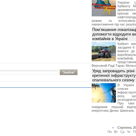
України (
Кабінету М
державног
кризові я
нафтопроду
режим та інтенсивніс
навантаження під час реаліза
Пом’якшення локалізаці
допомогти відродити в
комбайнів в Україні
Кабінет мі
засіданні 6
вимоги до 
виробниц
комбайн
предста
Верховній Раді Тарас Мельн
Уряд запровадить різні
критичної інфраструкт
опалювального сезону 
В Україні
списки
інфраструкт
року, що
розподілят
Про таке
повідомив перший віцепр
енергетики Денис Шмигаль.
«
Серпень 2
Пн
Вт
Ср
Чт
П