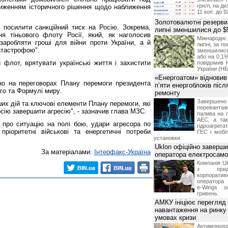
грн/л, на д
лиженням історичного рішення щодо наближення
11 коп. до 9
Золотовалютні резерви
посилити санкційний тиск на Росію. Зокрема,
липні зменшилися до $
ня тіньового флоту Росії, який, як наголосив
Міжнародні 
заробляти гроші для війни проти України, а й
липні, за п
атастрофою".
зменшилис
або на 0,1%
 флот, врятувати українські життя і захистити
повідомив 
України (НБ
«Енергоатом» відновив
но на переговорах Плану перемоги президента
п’яти енергоблоків піс
го та Формулі миру.
ремонту
Завершено 
их дій та ключові елементи Плану перемоги, які
переванта
сію завершити агресію", - зазначив глава МЗС.
палива на п
АЕС, а та
 про ситуацію на полі бою, удари агресора по
гідроагрега
пріоритетні військові та енергетичні потреби
ГЕС і мобіл
установки
Uklon офіційно заверш
За матеріалами:
Інтерфакс-Україна
оператора електросамо
Компанія Uk
з прид
корпоративн
оператора 
e-Wings з
гривень.
АМКУ ініціює перегляд
навантаження на ринку
умовах кризи
Антимоноп