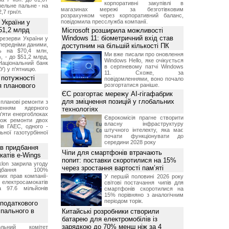
корпоративні закупівлі в
изельне пальне - на
магазинах мережі за безготівковим
2,7 грн/л.
розрахунком через корпоративний баланс,
 України у
повідомила пресслужба компанії.
51,2 млрд
Microsoft розширила можливості
Windows 11: біометричний вхід став
резерви України у
опередніми даними,
доступним на більшій кількості ПК
ь на $70,4 млн,
Ми вже писали про оновлення
, - до $51,2 млрд,
Windows Hello, яке очікується
Національний банк
в серпневому патчі Windows
У) у п'ятницю.
11. Схоже, за
 потужності
повідомленнями, воно почало
ля планового
розгортатися раніше.
ЄС розгортає мережу AI-гігафабрик
для зміцнення позицій у глобальних
планові ремонти з
женням ядерного
технологіях
'яти енергоблоках
Єврокомісія прагне створити
кож ремонти двох
власну інфраструктуру
тів ГАЕС, одного -
штучного інтелекту, яка має
ьної газотурбінної
почати функціонувати до
середини 2028 року
ив придбання
Чіпи для смартфонів втрачають
катів e-Wings
попит: поставки скоротилися на 15%
lon закрила угоду
через зростання вартості пам’яті
бання 100%
их прав компанії-
У першій половині 2026 року
електросамокатів
світові постачання чипів для
а 97.6 мільйонів
смартфонів скоротилися на
15% порівняно з аналогічним
періодом торік.
 податкового
 пального в
Китайські розробники створили
батарею для електромобілів із
зарядкою до 70% менш ніж за 4
ольний комітет