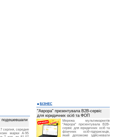
БІЗНЕС
"Аврора" презентувала B2B-сервіс
для юридичних осіб та ФОП
ву подешевшали
Мережа мультимаркетів
"Аврора" презентувала B2B-
сервіс для юридичних осіб та
 7 серпня, середня
фізичних осіб-підприємців,
ензин марки А-95
який допоможе здійснювати
а 7 коп. до 81,07