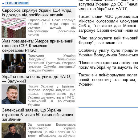
ТОП-НОВИНИ
вступом України до ЄС і "наб
членства України в НАТО".
Євросоюз спрямує Україні €1,4 млрд
із доходів від російських активів
Також глави МЗС домовилися 
Європейський Союз спрямує
міністри обговорили блокуван
Україні 1,4 млрд євро за
Сибіга, "не лише дає Москві 
рахунок доходів від
загрожує Європі екологічною к
заморожених російських
активів.
"Час заблокувати цей тіньовий
Указ президента: Умєров призначений
Європу", - закликав він.
головою СЗР, Клименко —
секретарем РНБО
Особливу увагу було приділе
України Володимира Зеленсько
Президент України
Володимир Зеленський
"Пояснюємо колегам логіку наш
призначив Pустема Умєрова
головою Служби зовнішньої
посилять Україну та змусять Ро
розвідки України.
Також він поінформував колег
Україна ніколи не вступить до НАТО,
нашій енергетиці та портам, 
— Залужний
України.
Посол України у Британії,
генерал Валерій Залужний не
вважає перспективним рух
України до членства в НАТО,
визначений в Конституції
України.
Зеленський заявив, що Україна
втратила близько 50 тисяч військових
загиблими
За словами Володимира
Зеленського, Україна
втратила на війні близько 50
тисяч військових загиблими,