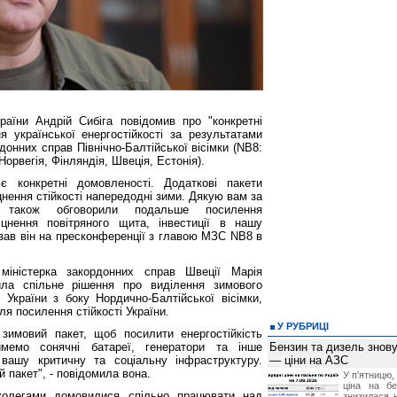
раїни Андрій Сибіга повідомив про "конкретні
 української енергостійкості за результатами
рдонних справ Північно-Балтійської вісімки (NB8:
 Норвегія, Фінляндія, Швеція, Естонія).
є конкретні домовленості. Додаткові пакети
цнення стійкості напередодні зими. Дякую вам за
 також обговорили подальше посилення
іцнення повітряного щита, інвестиції в нашу
азав він на пресконференції з главою МЗС NB8 в
 міністерка закордонних справ Швеції Марія
ла спільне рішення про виділення зимового
 України з боку Нордично-Балтійської вісімки,
я посилення стійкості України.
У РУБРИЦІ
зимовий пакет, щоб посилити енергостійкість
мемо сонячні батареї, генератори та інше
Бензин та дизель зно
вашу критичну та соціальну інфраструктуру.
— ціни на АЗС
 пакет", - повідомила вона.
У п'ятницю,
ціна на б
колегами домовилися спільно працювати над
знизилася н