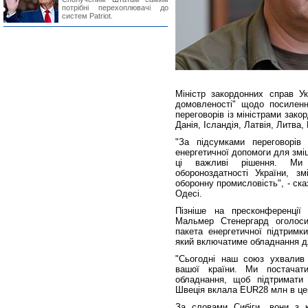
потрібні перехоплювачі до
систем Patriot.
Міністр закордонних справ Ук
домовленості" щодо посилення
переговорів із міністрами зако
Данія, Ісландія, Латвія, Литва,
"За підсумками переговорів 
енергетичної допомоги для змі
ці важливі рішення. Ми
обороноздатності України, зм
оборонну промисловість", - ск
Одесі.
Пізніше на пресконференції
Мальмер Стенергард оголоси
пакета енергетичної підтримки
який включатиме обладнання дл
"Сьогодні наш союз ухвалив 
вашої країни. Ми постачати
обладнання, щоб підтримати 
Швеція вклала EUR28 млн в цей
За словами Сибіги, вони з 