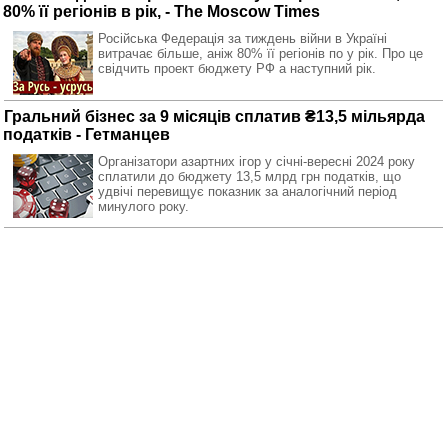
80% її регіонів в рік, - The Moscow Times
Російська Федерація за тиждень війни в Україні
витрачає більше, аніж 80% її регіонів по у рік. Про це
свідчить проект бюджету РФ а наступний рік.
Гральний бізнес за 9 місяців сплатив ₴13,5 мільярда
податків - Гетманцев
Організатори азартних ігор у січні-вересні 2024 року
сплатили до бюджету 13,5 млрд грн податків, що
удвічі перевищує показник за аналогічний період
минулого року.