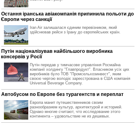
Остання іранська авіакомпанія припинила польоти до
Європи через санкції
Iran Air залишалася єдиним перевізником, який
здійснював рейси з Ірану до європейських країн.
Путін націоналізував найбільшого виробника
консервів у Росії
Путін передав у тимчасове управління Росмайна
компанії холдингу "Главпродукт". Власником усіх цих
виробників було ТОВ "Промсельхозинвест", яким
своєю чергою володіє зареєстрована в США компанія
Universal Beverage Company.
Автобусом по Европе без турагентств и переплат
Европа манит путешественников своим
разнообразием культур, архитектурой и историей.
Однако многие считают, что исследование этого
континента – удовольствие не из дешевых.