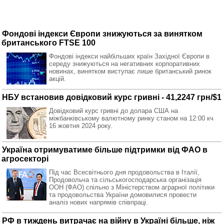
Фондові індекси Європи знижуються за винятком
британського FTSE 100
Фондові індекси найбільших країн Західної Європи в
середу знижуються на негативних корпоративних
новинах, винятком виступає лише британський ринок
акцій.
НБУ встановив довідковий курс гривні - 41,2247 грн/$1
Довідковий курс гривні до долара США на
міжбанківському валютному ринку станом на 12:00 кч
16 жовтня 2024 року.
Україна отримуватиме більше підтримки від ФAO в
агросекторі
Під час Всесвітнього дня продовольства в Італії,
Продовольча та сільськогосподарська організація
ООН (ФAO) спільно з Міністерством аграрної політики
та продовольства України домовилися провести
аналіз нових напрямів співпраці.
РФ в тиждень витрачає на війну в Україні більше, ніж