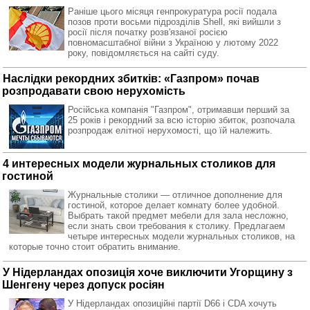
Раніше цього місяця генпрокуратура росії подала
позов проти восьми підрозділів Shell, які вийшли з
росії після початку розв'язаної росією
повномасштабної війни з Україною у лютому 2022
року, повідомляється на сайті суду.
Наслідки рекордних збитків: «Газпром» почав
розпродавати свою нерухомість
Російська компанія "Газпром", отримавши перший за
25 років і рекордний за всю історію збиток, розпочала
розпродаж елітної нерухомості, що їй належить.
4 интересных модели журнальных столиков для
гостиной
Журнальные столики — отличное дополнение для
гостиной, которое делает комнату более удобной.
Выбрать такой предмет мебели для зала несложно,
если знать свои требования к столику. Предлагаем
четыре интересных модели журнальных столиков, на
которые точно стоит обратить внимание.
У Нідерландах опозиція хоче виключити Угорщину з
Шенгену через допуск росіян
У Нідерландах опозиційні партії D66 і CDA хочуть