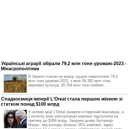
Українські аграрії зібрали 79,2 млн тонн урожаю-2023 -
Мінагрополітики
В Україні станом на кінець грудня намолочено 79,2
млн тонн урожаю-2023, з яких 58,392 млн тонн
зернових культур, 20,764 млн тонн олійних.
Спадкоємиця імперії L'Oreal стала першою жінкою зі
статком понад $100 млрд
У четвер акції L'Oreal оновили історичний максимум, а
з початку року капіталізація компанії підскочила на
третину до $268 млрд. Завдяки цьому Бетанкур-
Маєрс, яка володіє близько 35% компанії, зараз