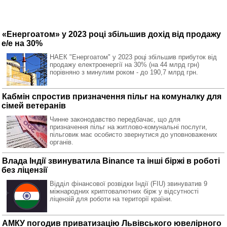
«Енергоатом» у 2023 році збільшив дохід від продажу
е/е на 30%
НАЕК "Енергоатом" у 2023 році збільшив прибуток від
продажу електроенергії на 30% (на 44 млрд грн)
порівняно з минулим роком - до 190,7 млрд грн.
Кабмін спростив призначення пільг на комуналку для
сімей ветеранів
Чинне законодавство передбачає, що для
призначення пільг на житлово-комунальні послуги,
пільговик має особисто звернутися до уповноважених
органів.
Влада Індії звинуватила Binance та інші біржі в роботі
без ліцензії
Відділ фінансової розвідки Індії (FIU) звинуватив 9
міжнародних криптовалютних бірж у відсутності
ліцензій для роботи на території країни.
АМКУ погодив приватизацію Львівського ювелірного