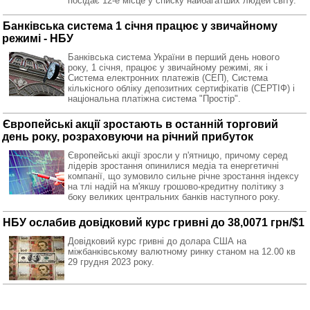
посідає 12-е місце у списку найбагатших людей світу.
Банківська система 1 січня працює у звичайному
режимі - НБУ
Банківська система України в перший день нового
року, 1 січня, працює у звичайному режимі, як і
Система електронних платежів (СЕП), Система
кількісного обліку депозитних сертифікатів (СЕРТІФ) і
національна платіжна система "Простір".
Європейські акції зростають в останній торговий
день року, розраховуючи на річний прибуток
Європейські акції зросли у п'ятницю, причому серед
лідерів зростання опинилися медіа та енергетичні
компанії, що зумовило сильне річне зростання індексу
на тлі надій на м'якшу грошово-кредитну політику з
боку великих центральних банків наступного року.
НБУ ослабив довідковий курс гривні до 38,0071 грн/$1
Довідковий курс гривні до долара США на
міжбанківському валютному ринку станом на 12.00 кв
29 грудня 2023 року.