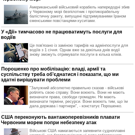
Американський військовий корабель напередодні збив
у Червоному морі безпілотник і протикорабельну
балістичну ракету, випущені підтримуваними Іраном
єменськими повстанцями-хуситами.
У «Дії» тимчасово не працюватимуть послуги для
водіїв
Це пов'язано із заміною тарифів на адмінпослуги для
водіїв з 1 січня. Однак вже за декілька днів водії
знову зможуть отримувати послуги в кілька кліків.
Порошенко про мобілізацію: владі, армії та
суспільству треба об'єднатися і показати, що ми
здатні вирішувати проблеми
"Залужний абсолютно правильно сказав - військові
роблять свою справу. Вони воюють. Вони не мають
визначати права, свободи громадян. Не мають
визначати терміни, ресурси. Вони воюють тим, що їм
дала держава і партнери", - констатує Порошенко.
США переконують вантажоперевізників плавати
Червоним морем попри небезпеку атак
Військові США намагаються запевнити судноплавні