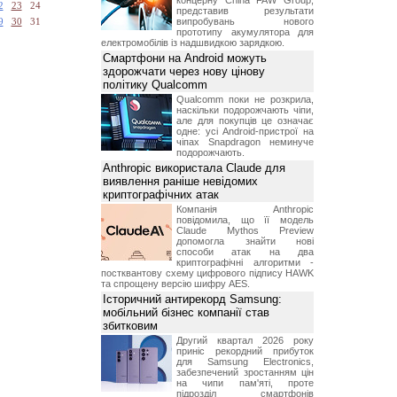
концерну China FAW Group,
2
23
24
представив результати
випробувань нового
9
30
31
прототипу акумулятора для
електромобілів із надшвидкою зарядкою.
Смартфони на Android можуть
здорожчати через нову цінову
політику Qualcomm
Qualcomm поки не розкрила,
наскільки подорожчають чіпи,
але для покупців це означає
одне: усі Android-пристрої на
чіпах Snapdragon неминуче
подорожчають.
Anthropic використала Claude для
виявлення раніше невідомих
криптографічних атак
Компанія Anthropic
повідомила, що її модель
Claude Mythos Preview
допомогла знайти нові
способи атак на два
криптографічні алгоритми -
постквантову схему цифрового підпису HAWK
та спрощену версію шифру AES.
Історичний антирекорд Samsung:
мобільний бізнес компанії став
збитковим
Другий квартал 2026 року
приніс рекордний прибуток
для Samsung Electronics,
забезпечений зростанням цін
на чипи пам'яті, проте
підрозділ смартфонів