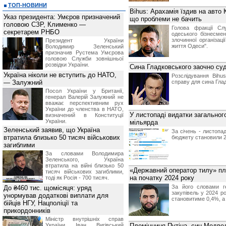
ТОП-НОВИНИ
Bihus: Арахамія їздив на авто
Указ президента: Умєров призначений
що проблеми не бачить
головою СЗР, Клименко —
Голова фракції Сл
секретарем РНБО
одеського бізнесме
злочинної організац
Президент України
життя Одеси".
Володимир Зеленський
призначив Pустема Умєрова
головою Служби зовнішньої
розвідки України.
Сина Гладковського заочно суд
Україна ніколи не вступить до НАТО,
Розслідування Bihu
— Залужний
справу для сина Гла
Посол України у Британії,
генерал Валерій Залужний не
вважає перспективним рух
України до членства в НАТО,
У листопаді видатки загально
визначений в Конституції
України.
мільярда
Зеленський заявив, що Україна
За січень - листопа
втратила близько 50 тисяч військових
бюджету становили 26
загиблими
За словами Володимира
Зеленського, Україна
втратила на війні близько 50
«Державний оператор тилу» пл
тисяч військових загиблими,
на початку 2024 року
тоді як Росія - 700 тисяч.
За його словами г
До ₴460 тис. щомісяця: уряд
закупівель у 2024 ро
унормував додаткові виплати для
становитиме 0,4%, а 
бійців НГУ, Нацполіції та
прикордонників
Міністр внутрішніх справ
України Іван Вигівський
Племінниця Путіна, син Медвед