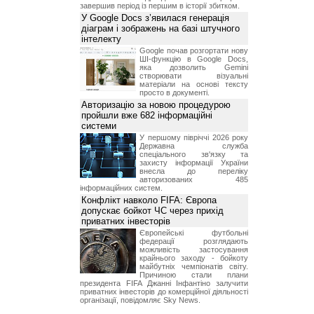
завершив період із першим в історії збитком.
У Google Docs з’явилася генерація
діаграм і зображень на базі штучного
інтелекту
Google почав розгортати нову
ШІ-функцію в Google Docs,
яка дозволить Gemini
створювати візуальні
матеріали на основі тексту
просто в документі.
Авторизацію за новою процедурою
пройшли вже 682 інформаційні
системи
У першому півріччі 2026 року
Державна служба
спеціального зв'язку та
захисту інформації України
внесла до переліку
авторизованих 485
інформаційних систем.
Конфлікт навколо FIFA: Європа
допускає бойкот ЧС через прихід
приватних інвесторів
Європейські футбольні
федерації розглядають
можливість застосування
крайнього заходу - бойкоту
майбутніх чемпіонатів світу.
Причиною стали плани
президента FIFA Джанні Інфантіно залучити
приватних інвесторів до комерційної діяльності
організації, повідомляє Sky News.