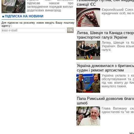
підписав накази про
санкції ЄС
затвердження порядків виплат
Європейський Союз у
додаткових винагород
юридичних осіб, які п
ПІДПИСКА НА НОВИНИ
Для підписки на розсилку новин введіть Вашу поштову
адресу :
Литва, Швеція та Канада створ
транспортної галузі України
Литва, Швеція та К
України». Вона візьм
галузі.
Україна домовилася з британс
суден і ремонт артсистем
Україна уклала з к
обслуговування та р
під час візиту до Ки
минулого тижня.
Папа Римський дозволив благо
шлюб
Глава Ватикану ск
одностатеві та "не з
На