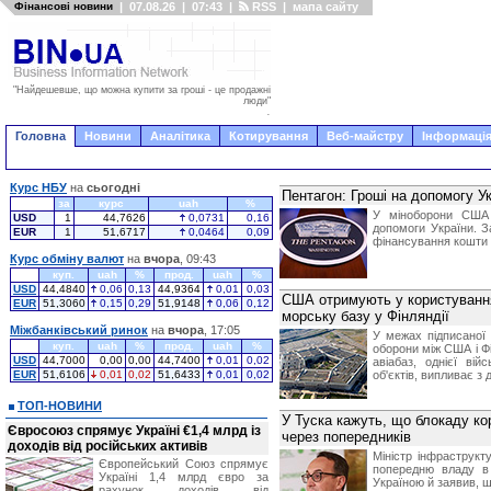
Фінансові новини
|
07.08.26
|
07:43
|
RSS
|
мапа сайту
"Найдешевше, що можна купити за гроші - це продажні
люди"
.
Головна
Новини
Аналітика
Котирування
Веб-майстру
Інформація
Курс НБУ
на
сьогодні
Пентагон: Гроші на допомогу Ук
за
курс
uah
%
У міноборони США 
USD
1
44,7626
0,0731
0,16
допомоги України. З
EUR
1
51,6717
0,0464
0,09
фінансування кошти з
Курс обміну валют
на
вчора
, 09:43
куп.
uah
%
прод.
uah
%
USD
44,4840
0,06
0,13
44,9364
0,01
0,03
США отримують у користування 
EUR
51,3060
0,15
0,29
51,9148
0,06
0,12
морську базу у Фінляндії
Міжбанківський ринок
на
вчора
, 17:05
У межах підписаної 
куп.
uah
%
прод.
uah
%
оборони між США і Ф
USD
44,7000
0,00
0,00
44,7400
0,01
0,02
авіабаз, однієї ві
EUR
51,6106
0,01
0,02
51,6433
0,01
0,02
об'єктів, випливає з
ТОП-НОВИНИ
У Туска кажуть, що блокаду ко
Євросоюз спрямує Україні €1,4 млрд із
через попередників
доходів від російських активів
Міністр інфраструк
Європейський Союз спрямує
попередню владу в 
Україні 1,4 млрд євро за
Україною й заявив, щ
рахунок доходів від