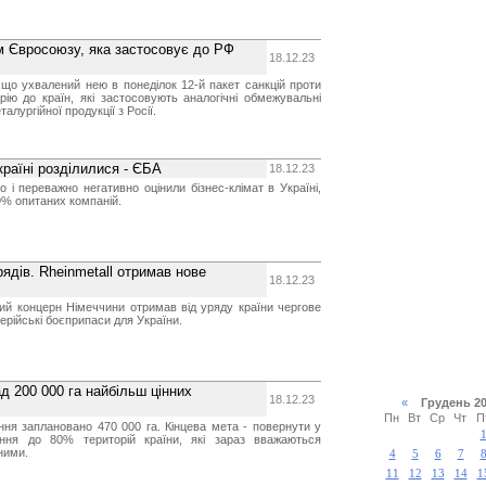
м Євросоюзу, яка застосовує до РФ
18.12.23
що ухвалений нею в понеділок 12-й пакет санкцій проти
ію до країн, які застосовують аналогічні обмежувальні
алургійної продукції з Росії.
країні розділилися - ЄБА
18.12.23
 і переважно негативно оцінили бізнес-клімат в Україні,
9% опитаних компаній.
рядів. Rheinmetall отримав нове
18.12.23
ий концерн Німеччини отримав від уряду країни чергове
ерійські боєприпаси для України.
д 200 000 га найбільш цінних
18.12.23
«
Грудень 
Пн
Вт
Ср
Чт
П
ння заплановано 470 000 га. Кінцева мета - повернути у
ання до 80% територій країни, які зараз вважаються
ними.
4
5
6
7
11
12
13
14
1