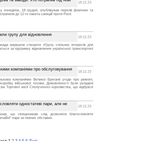
18.12.23
 понеділок, 18 грудня, опублікував перелік фізичних та
отрапили до 12-го пакета санкцій проти Росії.
или групу для відновлення
18.12.23
анада вирішили створити «Групу спільних інтересів для
еться за підтримку відновлення української транспортної
ькими компаніями про обслуговування
18.12.23
ількома компаніями Великої Британії угоди про ремонт,
озробку військової техніки. Домовленості були укладені
єва Торгової місії Сполученого королівства, що відбувся
словляти одностатеві пари, але не
18.12.23
азав, що священикам слід дозволити благословляти
вичайні" пари за певних обставин.
зад
1
2
3
4
5
6
Далі