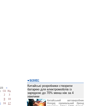
БІЗНЕС
Китайські розробники створили
2023
»
батарею для електромобілів із
т
Сб
Нд
зарядкою до 70% менш ніж за 4
1
2
3
хвилини
8
9
10
Китайський автовиробник
Hongqi, преміальний бренд
5
16
17