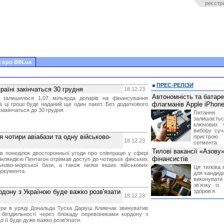
реєстр
 про BIN.ua
ПРЕС-РЕЛІЗИ
раїні закінчаться 30 грудня
18.12.23
Автономність та батар
залишилося 1,07 мільярда доларів на фінансування
флагманів Apple iPhone
а ці гроші буде наданий ще один пакет. Без додаткового
акінчаться до 30 грудня.
Питання
залишає
ключових 
вибору суч
чотири авіабази та одну військово-
пристрою
18.12.23
сегмента.
Тилові вакансії «Азову
в понеділок двосторонньої угоди про співпрацю у сфері
фінансистів
інляндією Пентагон отримав доступ до чотирьох фінських
йськово-морської бази, а також низки інших військових
Ця тилова в
 документа.
для кандида
виконувати 
звʼязку із
рдону з Україною буде важко розв'язати
здоровʼя.
18.12.23
тури в уряді Дональда Туска Даріуш Климчак звинуватив
бездіяльності через блокаду перевізниками кордону з
о її буде дуже важко розв'язати.