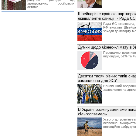
заморожених російських
активів.
Швейцарія є країною-партнеро
еквівалентні санкції, - Рада ЄС
Рада ЄС оголосила, 
РФ вносить Швейцар
заходи до імпорту мет
Думки щодо бізнес-клімату в У
Переважно позитивно
відповідно, 51% та 4
Десятки тисяч різних типів сна
замовлення для ЗСУ
Найбільший оборонн
замовлення на артил
В Україні розмінували вже пона
сільгоспземель
Усього до розмінува
безпечне використ
потенційно забрудне