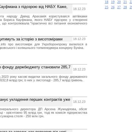
18
19
20
21
2
 Кауфмана з підозрою від НАБУ. Каже,
25
26
27
28
2
18.12.23
уга народу Давид Арахамія користувався автівками
на Бориса Кауфмана, якого НАБУ підозрює у створенні
ії, що контролювала "практично всі питання економічного
итимуть за історію з висотомірами
18.12.23
s.info про висотоміри для Укроборонпрому вилилося в
дковського і колишнього топменеджера концерну Букіна.
го фонду держбюджету становили 285,7
18.12.23
д 2023 року касові видатки загального фонду державного
32,8 млрд грн; із них у листопаді - 285,7 млрд гривень.
анує укладення перших контрактів уже
18.12.23
енерального директора ДП Арсена Жумаділова, обсяг
ці - орієнтовно 95 млрд грн, тоді як комісія підприємства
сумарна стеля - 250 млн грн.
єва та заводи: хто потрапив під нові