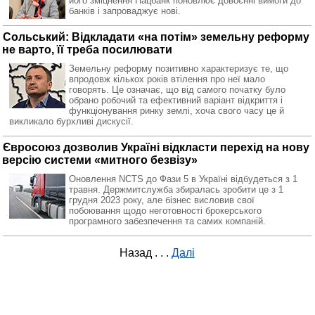
його зміцнення Нацбанк поновлює довоєнні вимоги до
банків і запроваджує нові.
Сольський: Відкладати «на потім» земельну реформу
не варто, її треба посилювати
Земельну реформу позитивно характеризує те, що
впродовж кількох років втілення про неї мало
говорять. Це означає, що від самого початку було
обрано робочий та ефективний варіант відкриття і
функціонування ринку землі, хоча свого часу це й
викликало бурхливі дискусії.
Євросоюз дозволив Україні відкласти перехід на нову
версію системи «митного безвізу»
Оновлення NCTS до Фази 5 в Україні відбудеться з 1
травня. Держмитслужба збиралась зробити це з 1
грудня 2023 року, але бізнес висловив свої
побоювання щодо неготовності брокерського
програмного забезпечення та самих компаній.
Назад
. . .
Далі