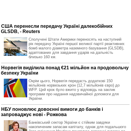
США перенесли передачу Україні далекобійних
GLSDB, - Reuters
Сполучені Штати Америки переносять на наступний
рік передачу Україні першої великої партії реактивних
бомб малого діаметра наземного базування (GLSDB),
адаптованих для завдання ударів на дальність
близько 160 км.
Норвегія виділила понад €21 мільйон на продовольчу
безпеку України
Окрім цього, Норвегія передасть додаткові 150
мільйонів норвезьких крон (12,7 мільйонів євро) до
WFP. Цей крок було вжито у відповідь на заклик
програми про надання надзвичайної допомоги для
України.
НБУ поновлює довоєнні вимоги до банків і
запроваджує нові - Рожкова
Банківський сектор України є стійким завдяки
накопиченим запасам капіталу, однак для подальшого