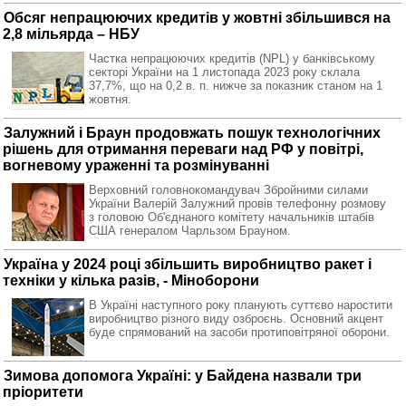
Обсяг непрацюючих кредитів у жовтні збільшився на
2,8 мільярда – НБУ
Частка непрацюючих кредитів (NPL) у банківському
секторі України на 1 листопада 2023 року склала
37,7%, що на 0,2 в. п. нижче за показник станом на 1
жовтня.
Залужний і Браун продовжать пошук технологічних
рішень для отримання переваги над РФ у повітрі,
вогневому ураженні та розмінуванні
Верховний головнокомандувач Збройними силами
України Валерій Залужний провів телефонну розмову
з головою Об'єднаного комітету начальників штабів
США генералом Чарльзом Брауном.
Україна у 2024 році збільшить виробництво ракет і
техніки у кілька разів, - Міноборони
В Україні наступного року планують суттєво наростити
виробництво різного виду озброєнь. Основний акцент
буде спрямований на засоби протиповітряної оборони.
Зимова допомога Україні: у Байдена назвали три
пріоритети