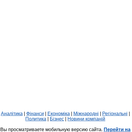
Аналітика
|
Фінанси
|
Економіка
|
Міжнародні
|
Регіональні
|
Политика
|
Бізнес
|
Новини компаній
Вы просматриваете мобильную версию сайта.
Перейти на