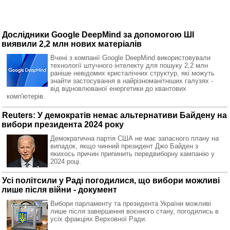
Дослідники Google DeepMind за допомогою ШІ
виявили 2,2 млн нових матеріалів
Вчені з компанії Google DeepMind використовували
технології штучного інтелекту для пошуку 2,2 млн
раніше невідомих кристалічних структур, які можуть
знайти застосування в найрізноманітніших галузях -
від відновлюваної енергетики до квантових
комп'ютерів.
Reuters: У демократів немає альтернативи Байдену на
вибори президента 2024 року
Демократична партія США не має запасного плану на
випадок, якщо чинний президент Джо Байден з
якихось причин припинить передвиборну кампанію у
2024 році.
Усі політсили у Раді погодилися, що вибори можливі
лише після війни - документ
Вибори парламенту та президента України можливі
лише після завершення воєнного стану, погодились в
усіх фракціях Верховної Ради.