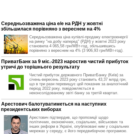
Середньозважена ціна е/е на РДН у жовтні
збільшилася порівняно з вереснем на 4%
Середньозважена ціна купівлі-продажу електроенергії
на ринку "на добу наперед" (РДН) у жовтні 2023 року
становила 4 065,58 грн/МВт-год, збільшившись
порівняно з вереснем на 4% (3 906,93 грн/МВт-год).
ПриватБанк за 9 міс.-2023 наростив чистий прибуток
утричі до торішнього результату
Чистий прибуток державного ПриватБанку (Київ) за
січень-вересень 2023 року становить 43,37 млрд грн,
що в три рази перевищує цей показник за аналогічний
період 2022 року, повідомляється в
неконсолідованому звіті банку за третій квартал.
Арестович балотуватиметься на наступних
президентських виборах
Арестович підтвердив, що пропозиції щодо
політичних, економічних, соціальних, військових та
інших реформ в Україні, опубліковані ним у соціальних
мережах у середу, є його передвиборчою програмою.