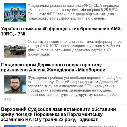
Федеральна резервна система (ФРС) США вирішила
зберегти ключову ставку без змін на рівні 5,25-5,5%.
При цьому ФРС "залишила двері відкритими" для
подальшого збільшення вартості запозичень.
Україна отримала 40 французьких бронемашин AMX-
10RC, - ЗМІ
Останніми тижнями почала з'являтись інформація про
те, що AMX-10RC знову використовуються у бойових
діях. А Україна отримала додаткову партію з 40
бронемашин.
Гендиректором Державного оператора тилу
призначено Арсена Жумаділова - Міноборони
Жумаділов пройшов усі необхідні перевірки і офіційно
став на посаду. Перший напрям, за яким Державний
оператор тилу забезпечуватиме ЗСУ - харчування.
Проведення закупівель заплановане на грудень.
Перші поставки очікуються у другому кварталі 2024
року.
Верховний Суд зобов'язав встановити обставини
зриву поїздки Порошенка на Парламентську
асамблею НАТО у травні 22 року, - адвокат