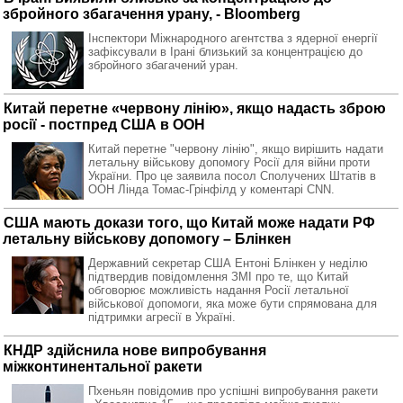
збройного збагачення урану, - Bloomberg
Інспектори Міжнародного агентства з ядерної енергії
зафіксували в Ірані близький за концентрацією до
збройного збагачений уран.
Китай перетне «червону лінію», якщо надасть зброю
росії - постпред США в ООН
Китай перетне "червону лінію", якщо вирішить надати
летальну військову допомогу Росії для війни проти
України. Про це заявила посол Сполучених Штатів в
ООН Лінда Томас-Грінфілд у коментарі CNN.
США мають докази того, що Китай може надати РФ
летальну військову допомогу – Блінкен
Державний секретар США Ентоні Блінкен у неділю
підтвердив повідомлення ЗМІ про те, що Китай
обговорює можливість надання Росії летальної
військової допомоги, яка може бути спрямована для
підтримки агресії в Україні.
КНДР здійснила нове випробування
міжконтинентальної ракети
Пхеньян повідомив про успішні випробування ракети