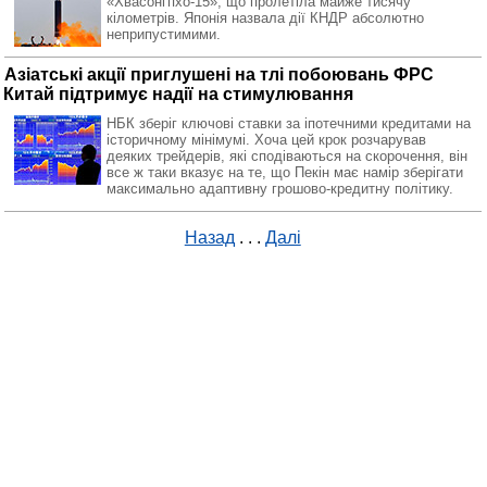
«Хвасонгпхо-15», що пролетіла майже тисячу
кілометрів. Японія назвала дії КНДР абсолютно
неприпустимими.
Азіатські акції приглушені на тлі побоювань ФРС
Китай підтримує надії на стимулювання
НБК зберіг ключові ставки за іпотечними кредитами на
історичному мінімумі. Хоча цей крок розчарував
деяких трейдерів, які сподіваються на скорочення, він
все ж таки вказує на те, що Пекін має намір зберігати
максимально адаптивну грошово-кредитну політику.
Назад
. . .
Далі