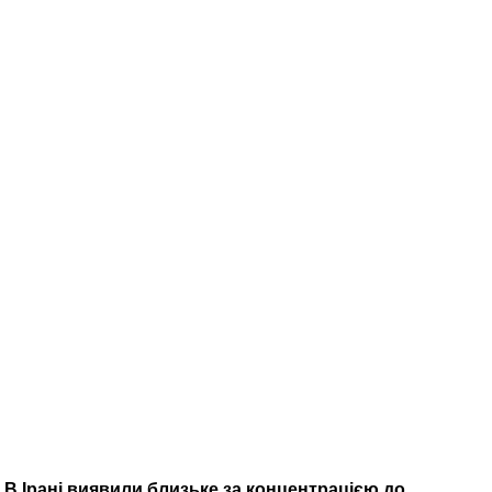
В Ірані виявили близьке за концентрацією до