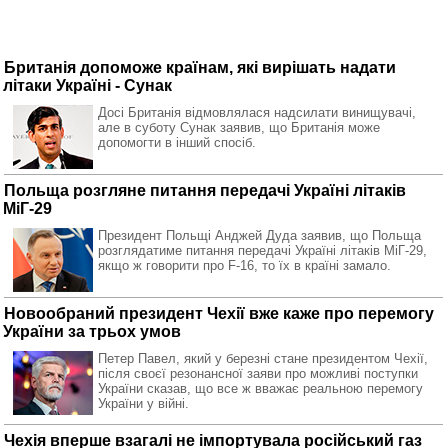
Британія допоможе країнам, які вирішать надати
літаки Україні - Сунак
Досі Британія відмовлялася надсилати винищувачі,
але в суботу Сунак заявив, що Британія може
допомогти в інший спосіб.
Польща розгляне питання передачі Україні літаків
МіГ-29
Президент Польщі Анджей Дуда заявив, що Польща
розглядатиме питання передачі Україні літаків МіГ-29,
якщо ж говорити про F-16, то їх в країні замало.
Новообраний президент Чехії вже каже про перемогу
України за трьох умов
Петер Павел, який у березні стане президентом Чехії,
після своєї резонансної заяви про можливі поступки
України сказав, що все ж вважає реальною перемогу
України у війні.
Чехія вперше взагалі не імпортувала російський газ