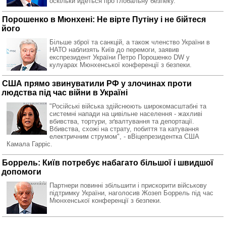
оскільки йдеться про глобальну безпеку.
Порошенко в Мюнхені: Не вірте Путіну і не бійтеся
його
Більше зброї та санкцій, а також членство України в
НАТО наблизять Київ до перемоги, заявив
експрезидент України Петро Порошенко DW у
кулуарах Мюнхенської конференції з безпеки.
США прямо звинуватили РФ у злочинах проти
людства під час війни в Україні
"Російські війська здійснюють широкомасштабні та
системні напади на цивільне населення - жахливі
вбивства, тортури, зґвалтування та депортації.
Вбивства, схожі на страту, побиття та катування
електричним струмом", - вВіцепрезидентка США
Камала Гарріс.
Боррель: Київ потребує набагато більшої і швидшої
допомоги
Партнери повинні збільшити і прискорити військову
підтримку України, наголосив Жозеп Боррель під час
Мюнхенської конференції з безпеки.