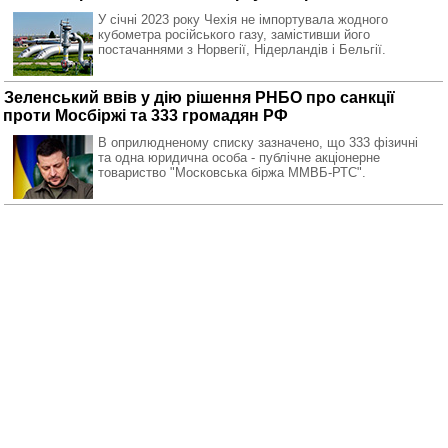
У січні 2023 року Чехія не імпортувала жодного
кубометра російського газу, замістивши його
постачаннями з Норвегії, Нідерландів і Бельгії.
Зеленський ввів у дію рішення РНБО про санкції
проти Мосбіржі та 333 громадян РФ
В оприлюдненому списку зазначено, що 333 фізичні
та одна юридична особа - публічне акціонерне
товариство "Московська біржа ММВБ-РТС".