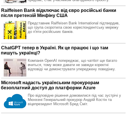
Raiffeisen Bank відключає від євро російські банки
після претензій Мінфіну США
Представник Raiffeisen Bank International підтвердив,
що група скоротила свою кореспондентську мережу
до п'яти російських банків.
ChatGPT тепер в Україні. Як це працює і що там
пишуть українці?
Компанія OpenAI попереджає, що чатбот ще багато
вчиться, тому може давати не завжди коректні
відповіді чи демонструвати упереджену поведінку.
Microsoft надасть українським прокурорам
безоплатний доступ до платформи Azure
Про відповідне рішення домовилися під час зустрічі у
Мюнхені Генеральний прокурор Андрій Костін та
віцепрезидент Microsoft Бред Сміт.