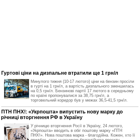
Гуртові ціни на дизпальне втратили ще 1 грн/л
Минулого тижня (10-17 лютого) ціни на бензин просіли
в гурті на 1 грн/л, а вартість дизпального зменшилась
на 0,5 грн/л. Бензинові партії 17 лютого в середньому
по країні пропонувалися за 38,75 грн/л, а
торговельний коридор був у межах 36,5-41,5 грн/л.
ПТН ПНХ!: «Укрпошта» випустить нову марку до
річниці вторгнення РФ в Україну
У річницю вторгнення Росії в Україну, 24 лютого,
«Укрпошта» вводить в обіг поштову марку «ПТН
ПНХ!». Нова поштова марка - благодійна. Кожен, хто її
придбає, стає учасником благодійного проєкту.