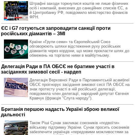
Штрафні заходи торкнулися коштів не лише фізичних
осіб і компаній, внесених до санкційних списків ЄС, а
й Центробанку РФ, повідомило міністерство фінансів
ФРН.
ЄС і G7 готуються запровадити санкції проти
російських діамантів – ЗМІ
Країни «Групи семи» та Європейський Союз
обговорюють шляхи відстеження руху російських
діамантів через кордони, що може прокласти шлях до
обмежень на торгівлю ними в майбутньому.
Делегація Ради в ПА ОБСЄ не братиме участі в
засіданнях зимової сесії - нардеп
Делегація Верховної Ради в Парламентській асамблеї
ОБСЄ проігнорує засідання зимової сесії ПА ОБСЄ на
знак протесту участі в ній російської делегації,
повідомила член делегації, народний депутат Євгенія
Кравчук (фракція "Слуга народу").
Британія першою надасть Україні зброю великої
дальності
Також Ріші Сунак закликає союзників «подвоїти»
військову підтримку України. Сунак просить союзників
забезпечити українців «передовими можливостями за