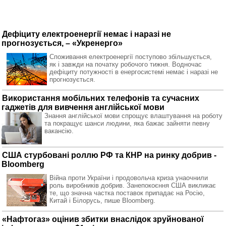
Дефіциту електроенергії немає і наразі не
прогнозується, – «Укренерго»
Споживання електроенергії поступово збільшується,
як і завжди на початку робочого тижня. Водночас
дефіциту потужності в енергосистемі немає і наразі не
прогнозується.
Використання мобільних телефонів та сучасних
гаджетів для вивчення англійської мови
Знання англійської мови спрощує влаштування на роботу
та покращує шанси людини, яка бажає зайняти певну
вакансію.
США стурбовані роллю РФ та КНР на ринку добрив -
Bloomberg
Війна проти України і продовольча криза унаочнили
роль виробників добрив. Занепокоєння США викликає
те, що значна частка поставок припадає на Росію,
Китай і Білорусь, пише Bloomberg.
«Нафтогаз» оцінив збитки внаслідок зруйнованої