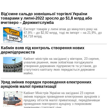
Від'ємне сальдо зовнішньої торгівлі України
товарами у липні-2022 зросло до $1,8 млрд або
вчетверо – Держмитслужба
Експорт товарів у липні впав до минулого року на
47,9% – до $2,92 млрд, тоді як імпорт – на 21,9%, до
$4,718 млрд.
Кабмін взяв під контроль створення нових
держпідприємств
Кабінет міністрів на засіданні у вівторок, 23 серпня,
ухвалив рішення, яким зобов'язав погоджувати
утворення державних підприємств та установ, до
статутного капіталу яких передається державне
майно.
Уряд змінив порядок проведення електронних
аукціонів малої приватизації
Кабінет Міністрів України на засіданні 23 серпня
змінив порядок проведення електронних аукціонів з
продажу обʼєктів малої приватизації, передбачивши
проведення повторного аукціону з покроковим
зниженням стартової ціни.