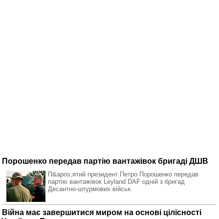
Порошенко передав партію вантажівок бригаді ДШВ
П&apos;ятий президент Петро Порошенко передав
партію вантажівок Leyland DAF одній з бригад
Десантно-штурмових військ.
Війна має завершитися миром на основі цілісності