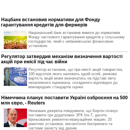
Нацбанк встановив нормативи для Фонду
гарантування кредитів для фермерів
Національний банк встановив вимоги до нормативів
Фонду часткового гарантування кредитів у сільському
господарстві, який є небанківською фінансовою
установою.
Регулятор затвердив механізм визначення вартості
акцій при емісії під час війни
Регулятор встановив, що при емісії акцій товариства,
100 відсотків якого належить одній особі, ринкова
вартість акцій може визначатись на підставі звіту
незалежного оцінювача, складеного відповідно до
міжнародних стандартів оцінки.
Німеччина планує поставити Україні озброєння на 500
млн євро, - Reuters
Неназвані джерела повідомили, що Берлін планує
поставити три додаткових ЗРК Iris-T, десять
броньованих ремонтно-евакуаційних машин, 20
ракетних установок, високоточні боєприпаси та
системи захисту від дронів.