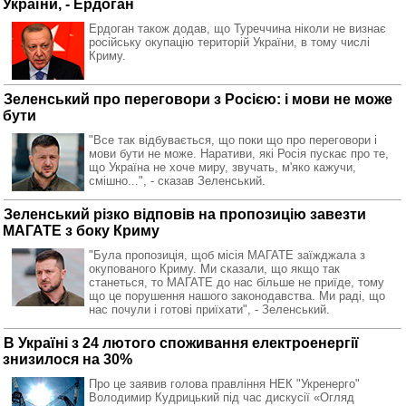
України, - Ердоган
Ердоган також додав, що Туреччина ніколи не визнає
російську окупацію територій України, в тому числі
Криму.
Зеленський про переговори з Росією: і мови не може
бути
"Все так відбувається, що поки що про переговори і
мови бути не може. Наративи, які Росія пускає про те,
що Україна не хоче миру, звучать, м'яко кажучи,
смішно...", - сказав Зеленський.
Зеленський різко відповів на пропозицію завезти
МАГАТЕ з боку Криму
"Була пропозиція, щоб місія МАГАТЕ заїжджала з
окупованого Криму. Ми сказали, що якщо так
станеться, то МАГАТЕ до нас більше не приїде, тому
що це порушення нашого законодавства. Ми раді, що
нас почули і готові приїхати", - Зеленський.
В Україні з 24 лютого споживання електроенергії
знизилося на 30%
Про це заявив голова правління НЕК "Укренерго"
Володимир Кудрицький під час дискусії «Огляд