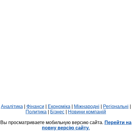
Аналітика
|
Фінанси
|
Економіка
|
Міжнародні
|
Регіональні
|
Политика
|
Бізнес
|
Новини компаній
Вы просматриваете мобильную версию сайта.
Перейти на
повну версію сайту.