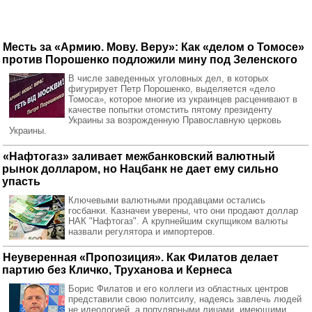
Месть за «Армию. Мову. Веру»: Как «делом о Томосе»
против Порошенко подложили мину под Зеленского
В числе заведенных уголовных дел, в которых
фигурирует Петр Порошенко, выделяется «дело
Томоса», которое многие из украинцев расценивают в
качестве попытки отомстить пятому президенту
Украины за возрожденную Православную церковь
Украины.
«Нафтогаз» заливает межбанковский валютный
рынок долларом, но Нацбанк не дает ему сильно
упасть
Ключевыми валютными продавцами остались
госбанки. Казначеи уверены, что они продают доллар
НАК "Нафтогаз". А крупнейшим скупщиком валюты
назвали регулятора и импортеров.
Неуверенная «Пропозиция». Как Филатов делает
партию без Кличко, Труханова и Кернеса
Борис Филатов и его коллеги из областных центров
представили свою политсилу, надеясь завлечь людей
не идеологией, а популярными лицами, имеющими