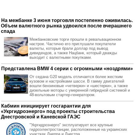
На межбанке 3 июня торговля постепенно оживилась.
Объем валютного рынка удвоился после вчерашнего
спада
Межбанковские торги прошли в ревальвационном
настрое. Частично его приглушали покупатели
валюты, которые брали доллар под вывод
дивидендов, а также Нацбанк, который дважды
выходит с валютными покупками.
Представлена BMW 4 серии с огромными «ноздрями»
От седана G20 модель отличается более жестким
кузовом и настройками шасси. В гамму двигателей
вошли бензиновые «четверки» и «шестерки», а также
дизельные моторы с умеренной гибридной системой и
48-вольтовым стартер-генератором.
Кабмин инициирует госгарантии для
«Укргидроэнерго» под проекты строительства
Днестровской и Каневской ГАЭС
"Укргидроэнерго" эксплуатирует все крупные
гидроэлектростанции, расположенные на украинских
участках Днепра и Днестра.