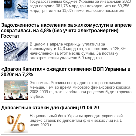
Государственный бюджет Украины за январь-май 2020
года получил 381,75 млрд грн доходов, что на 50,256
млрд грн, или на 11,6% ниже планового показателя.
Задолженность населения за жилкомуслуги в апреле
сократилась на 4,8% (без учета электроэнергии) –
Госстат
В целом в апреле украинцы уплатили за
жилкомуслуги 14,3 млрд грн, что составило 125,8%
начисленной за этот месяц суммы. За поставку
электроэнергии уплачено 5,9 млрд грн.
«Драгон Капитал» ожидает снижения ВВП Украины в
2020г на 7,2%
Экономика Украины пострадает от коронакризиса
меньше, чем во время мирового финансового кризиса
2008-2009 гг., хотя глобальная рецессия будет гораздо
глубже.
Депозитные ставки для физлиц 01.06.20
Национальный банк Украины приводит украинский
индекс ставок по депозитам физических лиц на 1
июня 2020 г.