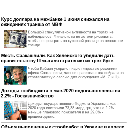
Курс доллара на межбанке 1 июня снижался на
ожиданиях транша от МВФ
Большой спекулятивной активности на торгах не
наблюдалось. Финансисты не хотели рисковать,
чтобы не проиграть на курсовой разнице на невнятном
тренде.
Месть Саакашвили. Как Зеленского убедили дать
правительству Шмыгаля стратегию из трех букв
Чтобы Кабмин усердно пиарил «простые решения»
офиса Саакашвили, членов правительства собрали на
стратегическую сессию для обсуждения «М, С и Ц».
Доходы госбюджета в мае-2020 недовыполнены на
2,2% - Госказначейство
Доходы государственного бюджета Украины в мае
2020 года составили 73,38 млрд грн, что на 2,2%
меньше планового показателя и на 29,6% -
прошлогоднего.
Объем выполненных стройработ в Украине в апреле