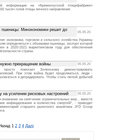
ой информации на «Кременчугской птицефабрике»
00 тысяч голов птицы яичного направления.
т пшеницы: Минэкономики решит до
05.05.20
тия экономики, торговли и сельского хозяйства Украины
июлю определиться с объемами пшеницы, экспорт которой
чен в 2020-2021 маркетинговом году для обеспечения
безопасности страны.
 нужно прекращение войны
05.05.20
 просто помогает Зеленскому демонстрировать
иллюзий. При этом война будет продолжаться, люди -
разлагаться и деградировать. Чтобы стать легкой добычей
у на усилении рисковых настроений
05.05.20
и внимание на смягчение ограничительных мер... вместе
ев инфицирования и количества смертей", - приводит
комментарий старшего рыночного аналитика JFD Group
са.
Назад
1
2
3
4
Далі