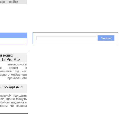
ація
|
ввійти
ея нових
 18 Pro Max
 автономності
ться одним із
чинників під час
асного мобільного
 преміального
»: посади для
акансія підходить
тів, що не можуть
бойові завдання у
 віком чи станом