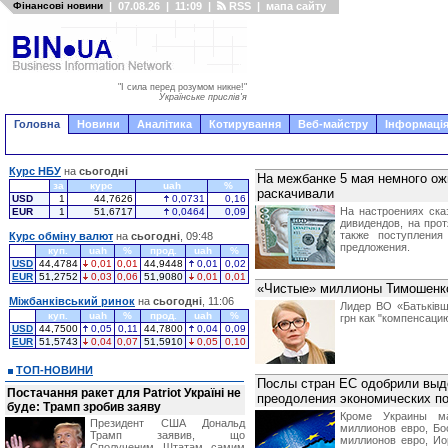
Фінансові новини
|
07.08.26
|
11:09
|
RSS
|
мапа сайту
"І сила перед розумом никне!"
Українське прислів'я
Головна
Новини
Аналітика
Котирування
Веб-майстру
Інформація
Курс НБУ
на
сьогодні
На межбанке 5 мая немного ож
за
курс
uah
%
раскачивали
USD
1
44,7626
0,0731
0,16
На настроениях ска
EUR
1
51,6717
0,0464
0,09
дивидендов, на про
также поступления
Курс обміну валют
на
сьогодні
, 09:48
предложения.
куп.
uah
%
прод.
uah
%
USD
44,4784
0,01
0,01
44,9448
0,01
0,02
EUR
51,2752
0,03
0,06
51,9080
0,01
0,01
«Чистые» миллионы Тимошенк
Міжбанківський ринок
на
сьогодні
, 11:06
Лидер ВО «Батьків
куп.
uah
%
прод.
uah
%
грн как "компенсацию
USD
44,7500
0,05
0,11
44,7800
0,04
0,09
EUR
51,5743
0,04
0,07
51,5910
0,05
0,10
ТОП-НОВИНИ
Послы стран ЕС одобрили выде
Постачання ракет для Patriot Україні не
преодоления экономических п
буде: Трамп зробив заяву
Кроме Украины ма
Президент США Дональд
миллионов евро, Бо
Трамп заявив, що
миллионов евро, Ио
Сполученим Штатам самим