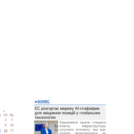
БІЗНЕС
ЄС розгортає мережу AI-гігафабрик
20
»
для зміцнення позицій у глобальних
т
Сб
Нд
технологіях
1
2
3
Єврокомісія прагне створити
8
9
10
власну інфраструктуру
штучного інтелекту, яка має
5
16
17
почати функціонувати до