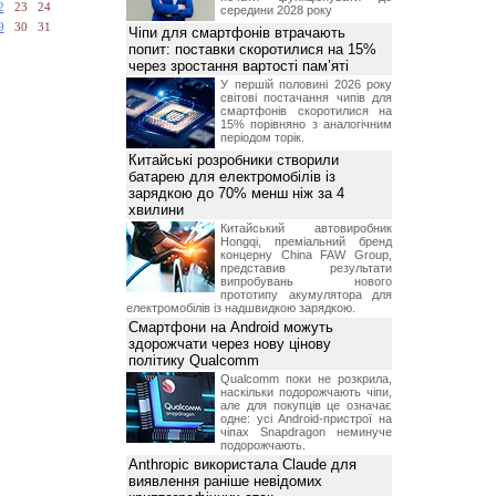
2
23
24
середини 2028 року
9
30
31
Чіпи для смартфонів втрачають
попит: поставки скоротилися на 15%
через зростання вартості пам’яті
У першій половині 2026 року
світові постачання чипів для
смартфонів скоротилися на
15% порівняно з аналогічним
періодом торік.
Китайські розробники створили
батарею для електромобілів із
зарядкою до 70% менш ніж за 4
хвилини
Китайський автовиробник
Hongqi, преміальний бренд
концерну China FAW Group,
представив результати
випробувань нового
прототипу акумулятора для
електромобілів із надшвидкою зарядкою.
Смартфони на Android можуть
здорожчати через нову цінову
політику Qualcomm
Qualcomm поки не розкрила,
наскільки подорожчають чіпи,
але для покупців це означає
одне: усі Android-пристрої на
чіпах Snapdragon неминуче
подорожчають.
Anthropic використала Claude для
виявлення раніше невідомих