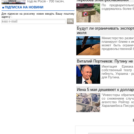
тоді як Росія - 700 тисяч.
По предварительн
ПІДПИСКА НА НОВИНИ
содержалось более 6
Для підписки на розсилку новин введіть Вашу поштову
адресу :
Будут ли ограничивать экспор
июля
Министерство разви
планирует ближе к 
может быть ограни
продовольственной 
Виталий Портников: Путину не
Имитация Ермака
собственный театр 
гибнуть, Украина - 
для Путина.
Иена 5 мая дешевеет к доллар
"Инвесторы обратил
со снижением случа
агентство Рейтер 
Хараламбоса Писуро