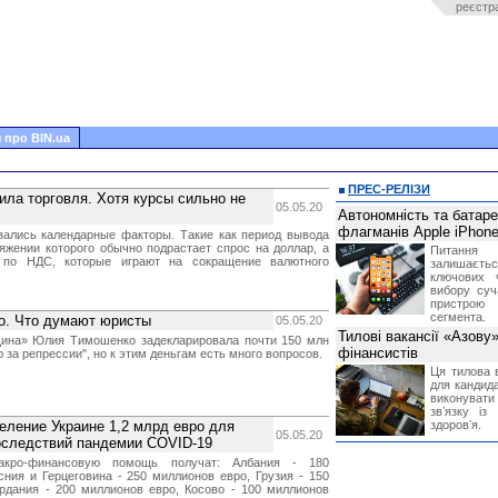
реєстр
 про BIN.ua
ПРЕС-РЕЛІЗИ
ила торговля. Хотя курсы сильно не
05.05.20
Автономність та батар
флагманів Apple iPhone
зались календарные факторы. Такие как период вывода
тяжении которого обычно подрастает спрос на доллар, а
Питання
 по НДС, которые играют на сокращение валютного
залишає
ключових 
вибору суч
пристрою
сегмента.
о. Что думают юристы
05.05.20
Тилові вакансії «Азову
щина» Юлия Тимошенко задекларировала почти 150 млн
фінансистів
 за репрессии", но к этим деньгам есть много вопросов.
Ця тилова в
для кандида
виконувати 
звʼязку із
ление Украине 1,2 млрд евро для
здоровʼя.
05.05.20
оследствий пандемии COVID-19
кро-финансовую помощь получат: Албания - 180
сния и Герцеговина - 250 миллионов евро, Грузия - 150
рдания - 200 миллионов евро, Косово - 100 миллионов