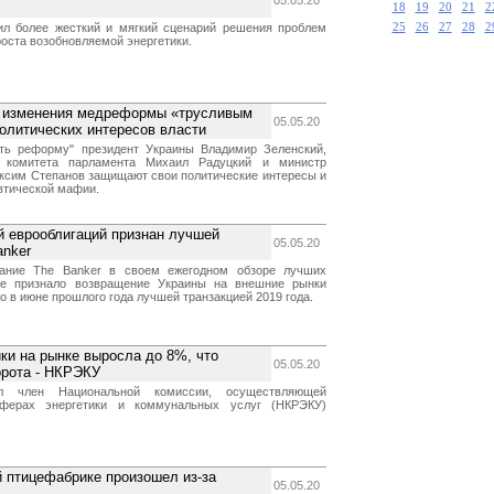
05.05.20
18
19
20
21
2
ил более жесткий и мягкий сценарий решения проблем
25
26
27
28
2
оста возобновляемой энергетики.
е изменения медреформы «трусливым
05.05.20
олитических интересов власти
ть реформу" президент Украины Владимир Зеленский,
о комитета парламента Михаил Радуцкий и министр
ксим Степанов защищают свои политические интересы и
втической мафии.
й еврооблигаций признан лучшей
05.05.20
anker
ание The Banker в своем ежегодном обзоре лучших
пе признало возвращение Украины на внешние рынки
о в июне прошлого года лучшей транзакцией 2019 года.
ки на рынке выросла до 8%, что
05.05.20
орота - НКРЭКУ
 член Национальной комиссии, осуществляющей
сферах энергетики и коммунальных услуг (НКРЭКУ)
 птицефабрике произошел из-за
05.05.20