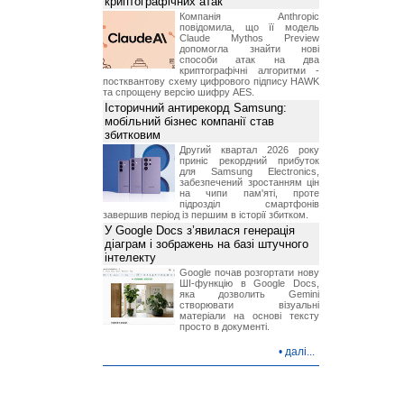
криптографічних атак
Компанія Anthropic
повідомила, що її модель
Claude Mythos Preview
допомогла знайти нові
способи атак на два
криптографічні алгоритми -
постквантову схему цифрового підпису HAWK
та спрощену версію шифру AES.
Історичний антирекорд Samsung:
мобільний бізнес компанії став
збитковим
Другий квартал 2026 року
приніс рекордний прибуток
для Samsung Electronics,
забезпечений зростанням цін
на чипи пам'яті, проте
підрозділ смартфонів
завершив період із першим в історії збитком.
У Google Docs з’явилася генерація
діаграм і зображень на базі штучного
інтелекту
Google почав розгортати нову
ШІ-функцію в Google Docs,
яка дозволить Gemini
створювати візуальні
матеріали на основі тексту
просто в документі.
•
далі...