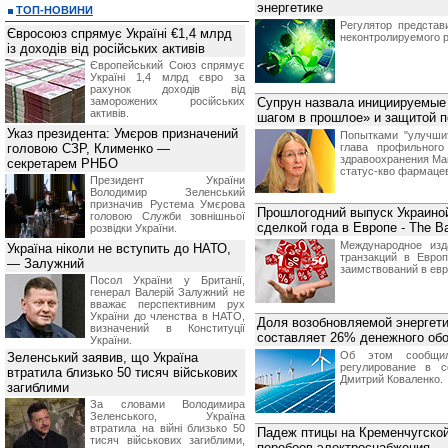
энергетике
ТОП-НОВИНИ
Регулятор представ
Євросоюз спрямує Україні €1,4 млрд
неконтролируемого р
із доходів від російських активів
Європейський Союз спрямує
Україні 1,4 млрд євро за
рахунок доходів від
заморожених російських
Супрун назвала инициируемы
активів.
шагом в прошлое» и защитой п
Указ президента: Умєров призначений
Попытками "улучши
головою СЗР, Клименко —
глава профильног
здравоохранения Ма
секретарем РНБО
статус-кво фармаце
Президент України
Володимир Зеленський
призначив Pустема Умєрова
Прошлогодний выпуск Украино
головою Служби зовнішньої
сделкой года в Европе - The B
розвідки України.
Международное изд
Україна ніколи не вступить до НАТО,
транзакций в Евро
— Залужний
заимствований в евр
Посол України у Британії,
генерал Валерій Залужний не
вважає перспективним рух
України до членства в НАТО,
Доля возобновляемой энергети
визначений в Конституції
составляет 26% денежного об
України.
Об этом сообщил
Зеленський заявив, що Україна
регулирование в 
втратила близько 50 тисяч військових
Дмитрий Коваленко.
загиблими
За словами Володимира
Зеленського, Україна
втратила на війні близько 50
Падеж птицы на Кременчугской
тисяч військових загиблими,
перебоев электроснабжения