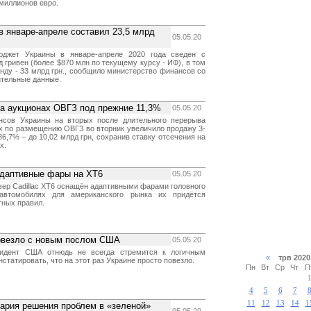
 миллионов евро.
 январе-апреле составил 23,5 млрд
05.05.20
юджет Украины в январе-апреле 2020 года сведен с
 гривен (более $870 млн по текущему курсу - ИФ), в том
нду - 33 млрд грн., сообщило министерство финансов со
ительные данные.
на аукционах ОВГЗ под прежние 11,3%
05.05.20
нсов Украины на вторых после длительного перерыва
х по размещению ОВГЗ во вторник увеличило продажу 3-
6,7% – до 10,02 млрд грн, сохранив ставку отсечения на
х.
адаптивные фары на XT6
05.05.20
вер Cadillac XT6 оснащён адаптивными фарами головного
автомобилях для американского рынка их придётся
тных правил.
повезло с новым послом США
05.05.20
зидент США отнюдь не всегда стремится к логичным
«
трв 20
статировать, что на этот раз Украине просто повезло.
Пн
Вт
Ср
Чт
П
4
5
6
7
11
12
13
14
1
ария решения проблем в «зеленой»