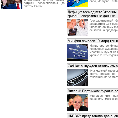
евро, Молдова - 100
потрібні перехоплювачі до
систем Patriot.
Дефицит госбюджета Украины в
гривен - оперативные данные
Государственный б
дефицитом 23,5 млрд
числе по общему фо
ссылкой на предвар
Минфин привлек 10 млрд грн 
Министерство фина
первичных аукциона
месячных бумаг на 8
уровне 11,3% годовы
Cadillac вынужден отключить 
Флагманский кроссо
света, однако на 
отключить из-за мес
Виталий Портников: Украине 
Учитывая, что пре
решениям, можно кон
НКРЭКУ представила два сцен