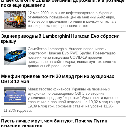
В мелком опте 12 мая бензины дорожали, а в рознице
пока еще дешевели
12 мая 2020 на рынке нефтепродуктов в Украине
отмечалось повышение цен на бензины А-92 евро,
А-95 евро и дизельное топливо в мелком опте, а в
рознице пока еще цены снижаются.
Заднеприводный Lamborghini Huracan Evo сбросил
крышу
Семейство Lamborghini Huracan пополнилось
родстером Huracan Evo RWD Spyder. Презентацию
новинки из-за пандемии COVID-19 провели
виртуально на сайте марки, используя технологию
дополненной реальности.
Минфин привлек почти 20 млрд грн на аукционах
ОВГЗ 12 мая
Министерство финансов Украины на первичных
аукционах по размещению ОВГЗ во вторник
увеличило продажу "коротких" бумаг почти вдвое по
сравнению с прошлой неделей – с 10,02 млрд грн до
19,39 млрд грн, сохранив ставки на уровне 11,26-
11,28% годовых.
Пусть лучше мрут, чем бунтуют. Почему Путин
отменил карантин