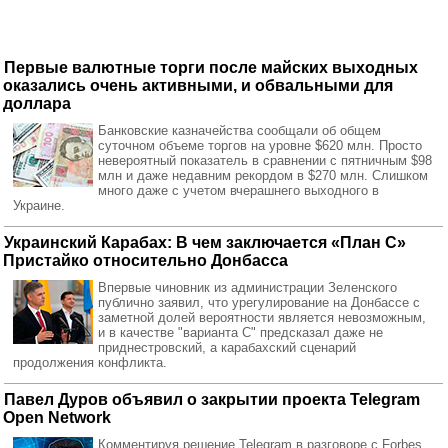
Первые валютные торги после майских выходных
оказались очень активными, и обвальными для
доллара
Банковские казначейства сообщали об общем
суточном объеме торгов на уровне $620 млн. Просто
невероятный показатель в сравнении с пятничным $98
млн и даже недавним рекордом в $270 млн. Слишком
много даже с учетом вчерашнего выходного в
Украине.
Украинский Карабах: В чем заключается «План С»
Пристайко относительно Донбасса
Впервые чиновник из администрации Зеленского
публично заявил, что урегулирование на Донбассе с
заметной долей вероятности является невозможным,
и в качестве "варианта С" предсказал даже не
приднестровский, а карабахский сценарий
продолжения конфликта.
Павел Дуров объявил о закрытии проекта Telegram
Open Network
Комментируя решение Telegram в разговоре с Forbes,