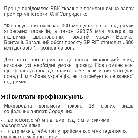
Про це повідомляє РБК-Україна з посиланням на заяву
прем'єр-міністерки Юлії Свириденко.
"Фінансування включає 300 млн доларів за підтримки
японських гарантій, а також 298,75 млн доларів за
підтримки двосторонніх гарантій уряду Великої
Британії. Загальний обсяг проєкту SPIRIT становить 880
млн доларів ", - розповіла вона.
Для того щоб отримати ці кошти, український уряд
виконав усі необхідні умови проєкту. Повідомляється,
що фінансування дозволить забезпечити виплати для
понад 1 мільйона українців, які потребують державної
підтримки.
Які виплати профінансують
Міжнародна допомога покриє 18 різних видів
соціальних виплат. Серед них:
допомога сім'ям з дітьми та дітям із тяжкими
захворюваннями;
підтримка дітей-сиріт у прийомних сім'ях та дитячих
будинках сімейного типу;