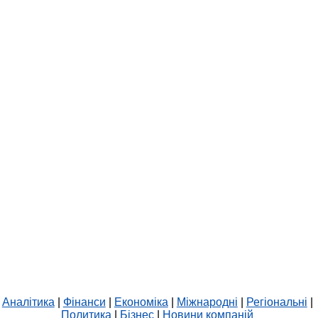
Аналітика
|
Фінанси
|
Економіка
|
Міжнародні
|
Регіональні
|
Политика
|
Бізнес
|
Новини компаній