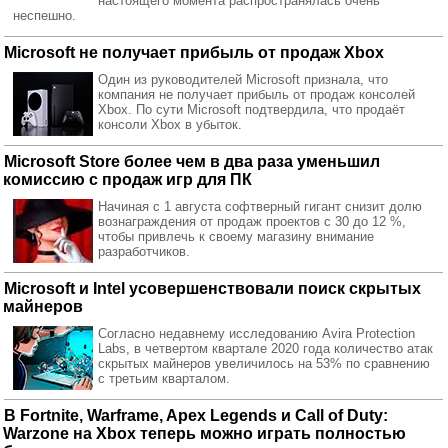
настоящего момента распространялась очень
неспешно.
Microsoft не получает прибыль от продаж Xbox
Один из руководителей Microsoft признала, что
компания не получает прибыль от продаж консолей
Xbox. По сути Microsoft подтвердила, что продаёт
консоли Xbox в убыток.
Microsoft Store более чем в два раза уменьшил
комиссию с продаж игр для ПК
Начиная с 1 августа софтверный гигант снизит долю
вознаграждения от продаж проектов с 30 до 12 %,
чтобы привлечь к своему магазину внимание
разработчиков.
Microsoft и Intel усовершенствовали поиск скрытых
майнеров
Согласно недавнему исследованию Avira Protection
Labs, в четвертом квартале 2020 года количество атак
скрытых майнеров увеличилось на 53% по сравнению
с третьим кварталом.
В Fortnite, Warframe, Apex Legends и Call of Duty:
Warzone на Xbox теперь можно играть полностью