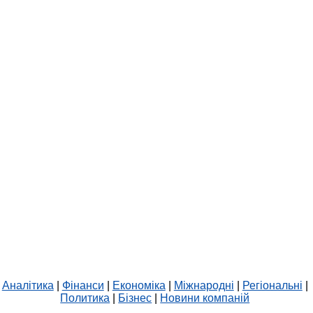
Аналітика
|
Фінанси
|
Економіка
|
Міжнародні
|
Регіональні
|
Политика
|
Бізнес
|
Новини компаній