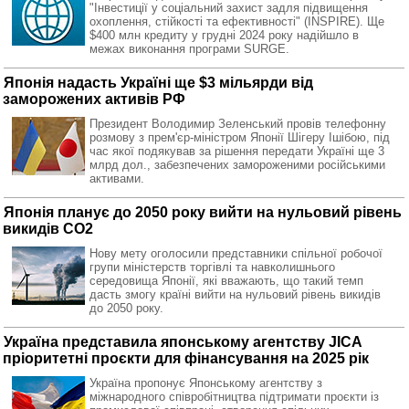
"Інвестиції у соціальний захист задля підвищення
охоплення, стійкості та ефективності" (INSPIRE). Ще
$400 млн кредиту у грудні 2024 року надійшло в
межах виконання програми SURGE.
Японія надасть Україні ще $3 мільярди від
заморожених активів РФ
Президент Володимир Зеленський провів телефонну
розмову з прем'єр-міністром Японії Шігеру Ішібою, під
час якої подякував за рішення передати Україні ще 3
млрд дол., забезпечених замороженими російськими
активами.
Японія планує до 2050 року вийти на нульовий рівень
викидів CO2
Нову мету оголосили представники спільної робочої
групи міністерств торгівлі та навколишнього
середовища Японії, які вважають, що такий темп
дасть змогу країні вийти на нульовий рівень викидів
до 2050 року.
Україна представила японському агентству JICA
пріоритетні проєкти для фінансування на 2025 рік
Україна пропонує Японському агентству з
міжнародного співробітництва підтримати проєкти із