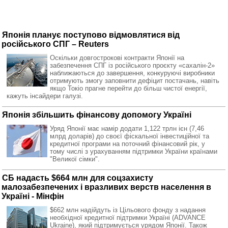
Японія планує поступово відмовлятися від
російського СПГ – Reuters
Оскільки довгострокові контракти Японії на
забезпечення СПГ із російського проєкту «сахалін-2»
наближаються до завершення, конкуруючі виробники
отримують змогу заповнити дефіцит постачань, навіть
якщо Токіо прагне перейти до більш чистої енергії,
кажуть інсайдери галузі.
Японія збільшить фінансову допомогу Україні
Уряд Японії має намір додати 1,122 трлн ієн (7,46
млрд доларів) до своєї фіскальної інвестиційної та
кредитної програми на поточний фінансовий рік, у
тому числі з урахуванням підтримки України країнами
"Великої сімки".
СБ надасть $664 млн для соцзахисту
малозабезпечених і вразливих верств населення в
Україні - Мінфін
$662 млн надійдуть із Цільового фонду з надання
необхідної кредитної підтримки Україні (ADVANCE
Ukraine), який підтримується урядом Японії. Також