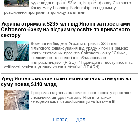
буде надано грант, $2 млн, із траст-фонду Світового
банку Early Learning Partnership на підтримку
розширення програми із догляду за дітьми.
Україна отримала $235 млн від Японії за проєктами
Світового банку на підтримку освіти та приватного
сектору
Державний бюджет України отримав $235 млн
пільгового фінансування від уряду Японії в рамках
нових системних проєктів Світового банку "Стійке,
інклюзивне та екологічно збалансоване
підприємництво" (RISE) і "Підвищення доступності та
стійкості освіти в умовах кризи в Україні" (LEARN).
Уряд Японії схвалив пакет економічних стимулів на
суму понад $140 млрд
Програма націлена на пом'якшення ефекту зростання
споживчих цін для жителів Японії, а також
стимулювання бізнес-інновацій та інвестицій.
Назад
. . .
Далі