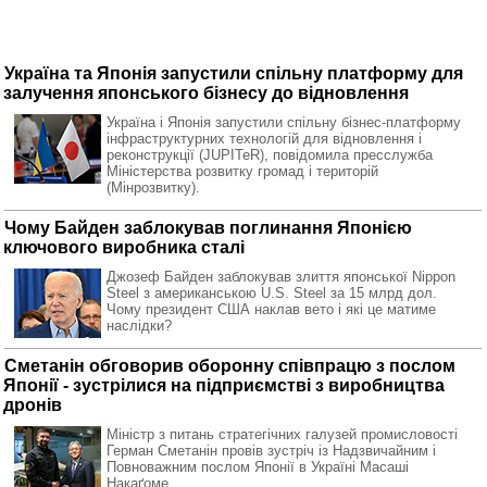
Україна та Японія запустили спільну платформу для
залучення японського бізнесу до відновлення
Україна і Японія запустили спільну бізнес-платформу
інфраструктурних технологій для відновлення і
реконструкції (JUPITeR), повідомила пресслужба
Міністерства розвитку громад і територій
(Мінрозвитку).
Чому Байден заблокував поглинання Японією
ключового виробника сталі
Джозеф Байден заблокував злиття японської Nippon
Steel з американською U.S. Steel за 15 млрд дол.
Чому президент США наклав вето і які це матиме
наслідки?
Сметанін обговорив оборонну співпрацю з послом
Японії - зустрілися на підприємстві з виробництва
дронів
Міністр з питань стратегічних галузей промисловості
Герман Сметанін провів зустріч із Надзвичайним і
Повноважним послом Японії в Україні Масаші
Накаґоме.