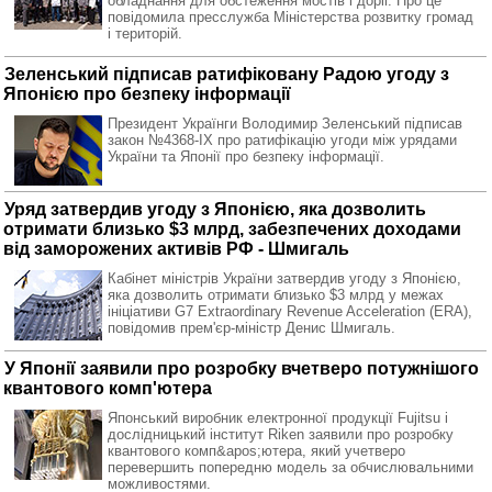
обладнання для обстеження мостів і доріг. Про це
повідомила пресслужба Міністерства розвитку громад
і територій.
Зеленський підписав ратифіковану Радою угоду з
Японією про безпеку інформації
Президент Українги Володимир Зеленський підписав
закон №4368-IX про ратифікацію угоди між урядами
України та Японії про безпеку інформації.
Уряд затвердив угоду з Японією, яка дозволить
отримати близько $3 млрд, забезпечених доходами
від заморожених активів РФ - Шмигаль
Кабінет міністрів України затвердив угоду з Японією,
яка дозволить отримати близько $3 млрд у межах
ініціативи G7 Extraordinary Revenue Acceleration (ERA),
повідомив прем'єр-міністр Денис Шмигаль.
У Японії заявили про розробку вчетверо потужнішого
квантового комп'ютера
Японський виробник електронної продукції Fujitsu і
дослідницький інститут Riken заявили про розробку
квантового комп&apos;ютера, який учетверо
перевершить попередню модель за обчислювальними
можливостями.