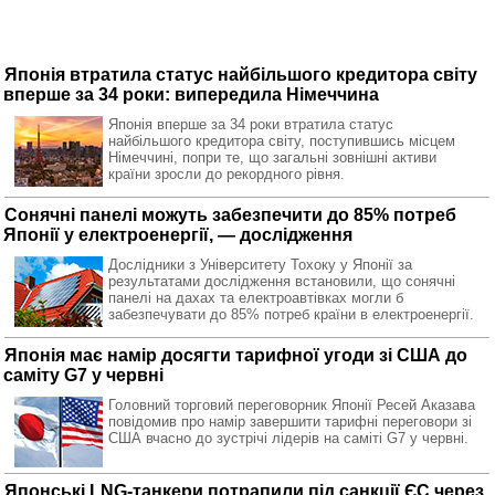
Японія втратила статус найбільшого кредитора світу
вперше за 34 роки: випередила Німеччина
Японія вперше за 34 роки втратила статус
найбільшого кредитора світу, поступившись місцем
Німеччині, попри те, що загальні зовнішні активи
країни зросли до рекордного рівня.
Сонячні панелі можуть забезпечити до 85% потреб
Японії у електроенергії, — дослідження
Дослідники з Університету Тохоку у Японії за
результатами дослідження встановили, що сонячні
панелі на дахах та електроавтівках могли б
забезпечувати до 85% потреб країни в електроенергії.
Японія має намір досягти тарифної угоди зі США до
саміту G7 у червні
Головний торговий переговорник Японії Ресей Аказава
повідомив про намір завершити тарифні переговори зі
США вчасно до зустрічі лідерів на саміті G7 у червні.
Японські LNG-танкери потрапили під санкції ЄС через