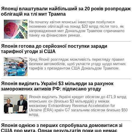
Японці влаштували найбільший за 20 років розпродаж
облігацій на тлі мит Трампа
На початку квітня японські інвестори позбулися
іноземних облігацій на понад $20 млрд після того, як
запровадження мит Дональдом Трампом спричинило
паніку на фінансових ринках.
Японія готова до серйозної поступки заради
тарифної угоди зі США
Уряд Японії розглядає можливість перегляду правил
безпеки автомобілів, щоб укласти угоду щодо митних
тарифів з президентом США Дональдом Трампом.
Японія виділить Україні $3 мільярди за рахунок
заморожених активів РФ: підписано угоду
Японія виділить Україні кредит обсягом до 471,9 млрд
японських єн (близько $3 мільярдів) у межах
механізму Extraordinary Revenue Acceleration for
Ukraine (ERA) країн G7 загальним обсягом близько $50
млрд.
Японія однією з перших спробувала домовитися зі
США про мита. Однак результатів поки що немає