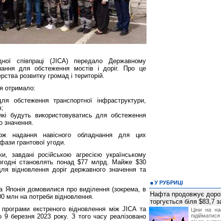
дної співпраці (JICA) передало Державному
нання для обстеження мостів і доріг. Про це
ства розвитку громад і територій.
я отримало:
ля обстеження транспортної інфраструктури,
в;
 які будуть використовуватись для обстеження
о значення.
кож надання навісного обладнання для цих
фази грантової угоди.
ки, завдані російською агресією українському
огодні становлять понад $77 млрд. Майже $30
ля відновлення доріг державного значення та
У РУБРИЦІ
та Японія домовилися про виділення (зокрема, в
Нафта продовжує дорож
00 млн на потреби відновлення.
торгується біля $83,7 
програми екстреного відновлення між JICA та
Ціни на н
 9 березня 2023 року. З того часу реалізовано
підійматися