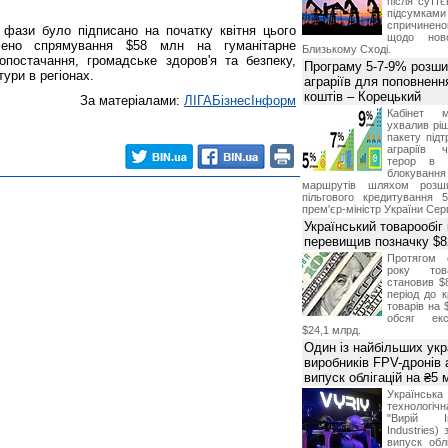
після суттє
підсумками 
спричинен
 фази було підписано на початку квітня цього
щодо ново
чено спрямування $58 млн на гуманітарне
Близькому Сході.
допостачання, громадське здоров'я та безпеку,
Програму 5-7-9% розши
тури в регіонах.
аграріїв для поповненн
коштів – Корецький
За матеріалами:
ЛIГАБiзнесIнформ
Кабінет м
ухвалив ріш
пакету підт
аграріїв 
терор в 
блокуван
маршрутів шляхом розш
пільгового кредитування 
прем'єр-міністр України Сер
Український товарообіг 
перевищив позначку $
Протягом 
року това
становив $
період до к
товарів на 
обсяг екс
$24,1 млрд.
Один із найбільших укр
виробників FPV-дронів
випуск облігацій на ₴5
Українс
технологі
"Вирій Ін
Industries)
випуск облі