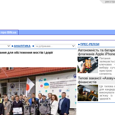
реєстр
 про BIN.ua
ПРЕС-РЕЛІЗИ
АНАЛІТИКА
Автономність та батар
ання для обстеження мостів і доріг
флагманів Apple iPhone
Питання
залишає
ключових 
вибору суч
пристрою
сегмента.
Тилові вакансії «Азову
фінансистів
Ця тилова в
для кандида
виконувати 
звʼязку із
здоровʼя.