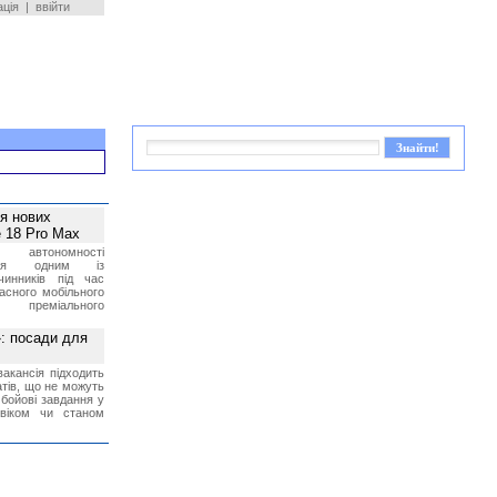
ація
|
ввійти
ея нових
 18 Pro Max
 автономності
ться одним із
чинників під час
асного мобільного
 преміального
»: посади для
акансія підходить
тів, що не можуть
бойові завдання у
 віком чи станом