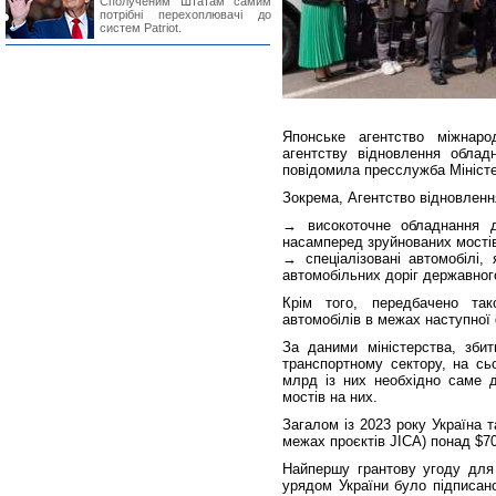
Сполученим Штатам самим
потрібні перехоплювачі до
систем Patriot.
Японське агентство міжнаро
агентству відновлення облад
повідомила пресслужба Міністер
Зокрема, Агентство відновленн
→ високоточне обладнання д
насамперед зруйнованих мості
→ спеціалізовані автомобілі,
автомобільних доріг державног
Крім того, передбачено та
автомобілів в межах наступної 
За даними міністерства, збит
транспортному сектору, на сь
млрд із них необхідно саме д
мостів на них.
Загалом із 2023 року Україна 
межах проєктів JICA) понад $7
Найпершу грантову угоду для 
урядом України було підписано