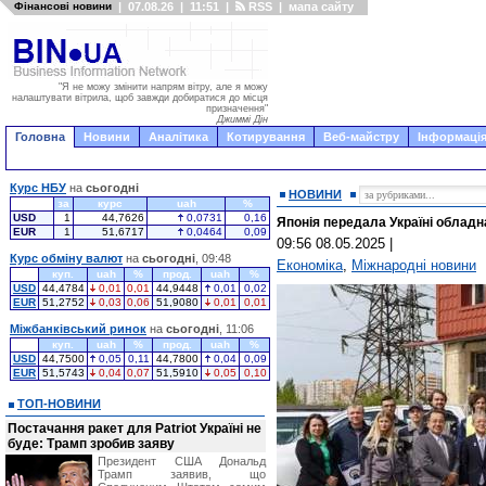
Фінансові новини
|
07.08.26
|
11:51
|
RSS
|
мапа сайту
"Я не можу змінити напрям вітру, але я можу
налаштувати вітрила, щоб завжди добиратися до місця
призначення"
Джиммі Дін
Головна
Новини
Аналітика
Котирування
Веб-майстру
Інформація
Курс НБУ
на
сьогодні
НОВИНИ
за
курс
uah
%
USD
1
44,7626
0,0731
0,16
Японія передала Україні обладн
EUR
1
51,6717
0,0464
0,09
09:56 08.05.2025
|
Курс обміну валют
на
сьогодні
, 09:48
Економіка
,
Міжнародні новини
куп.
uah
%
прод.
uah
%
USD
44,4784
0,01
0,01
44,9448
0,01
0,02
EUR
51,2752
0,03
0,06
51,9080
0,01
0,01
Міжбанківський ринок
на
сьогодні
, 11:06
куп.
uah
%
прод.
uah
%
USD
44,7500
0,05
0,11
44,7800
0,04
0,09
EUR
51,5743
0,04
0,07
51,5910
0,05
0,10
ТОП-НОВИНИ
Постачання ракет для Patriot Україні не
буде: Трамп зробив заяву
Президент США Дональд
Трамп заявив, що