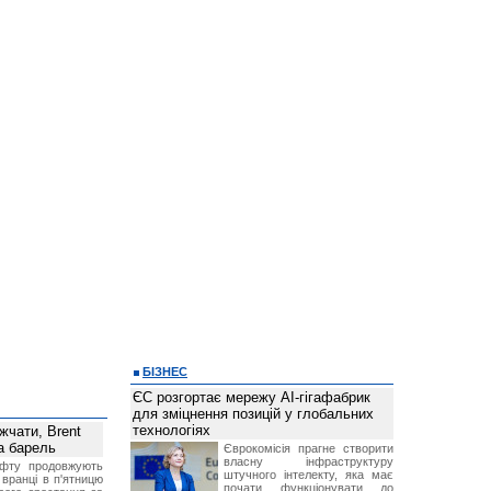
БІЗНЕС
ЄС розгортає мережу AI-гігафабрик
для зміцнення позицій у глобальних
технологіях
чати, Brent
за барель
Єврокомісія прагне створити
власну інфраструктуру
афту продовжують
штучного інтелекту, яка має
 вранці в п'ятницю
почати функціонувати до