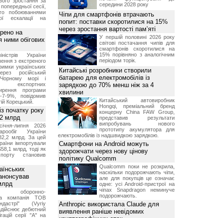
вого зростання за
середини 2028 року
попередньої сесії,
ого побоюваннями
Чіпи для смартфонів втрачають
ї ескалації на
попит: поставки скоротилися на 15%
через зростання вартості пам’яті
рено на
У першій половині 2026 року
я ними обігових
світові постачання чипів для
смартфонів скоротилися на
15% порівняно з аналогічним
іністрів України
періодом торік.
ення з екстреного
римки українських
Китайські розробники створили
через російський
батарею для електромобілів із
Чорному морі і
ня експортних
зарядкою до 70% менш ніж за 4
ирення програми
хвилини
5-7-9%, повідомив
Китайський автовиробник
гій Корецький.
Hongqi, преміальний бренд
із початку року
концерну China FAW Group,
82 млрд
представив результати
випробувань нового
січня-липня 2026
прототипу акумулятора для
рообіг України
електромобілів із надшвидкою зарядкою.
82,2 млрд. За цей
раїни імпортували
Смартфони на Android можуть
$58,1 млрд, тоді як
здорожчати через нову цінову
порту становив
політику Qualcomm
Qualcomm поки не розкрила,
аїнських
наскільки подорожчають чіпи,
 анонсував
але для покупців це означає
 млрд
одне: усі Android-пристрої на
чіпах Snapdragon неминуче
ька оборонно-
подорожчають.
чна компанія ТОВ
дастрі" (Vyriy
Anthropic використала Claude для
 здійснює дебютний
виявлення раніше невідомих
гацій серії "А" на