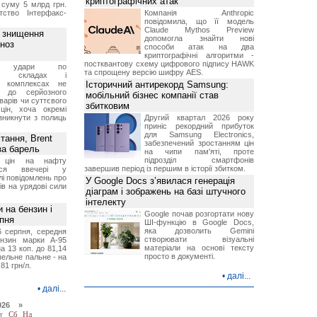
криптографічних атак
 суму 5 млрд грн.
ство Інтерфакс-
Компанія Anthropic
повідомила, що її модель
Claude Mythos Preview
з знищення
допомогла знайти нові
гноз
способи атак на два
криптографічні алгоритми -
постквантову схему цифрового підпису HAWK
кі удари по
та спрощену версію шифру AES.
ких складах і
их комплексах не
Історичний антирекорд Samsung:
ь до серйозного
мобільний бізнес компанії став
варів чи суттєвого
збитковим
цін, хоча окремі
зникнути з полиць
Другий квартал 2026 року
приніс рекордний прибуток
для Samsung Electronics,
тання, Brent
забезпечений зростанням цін
за барель
на чипи пам'яті, проте
підрозділ смартфонів
я цін на нафту
завершив період із першим в історії збитком.
лося ввечері у
лі повідомлень про
У Google Docs з’явилася генерація
ів на урядові сили
діаграм і зображень на базі штучного
інтелекту
и на бензин і
Google почав розгортати нову
рпня
ШІ-функцію в Google Docs,
яка дозволить Gemini
6 серпня, середня
створювати візуальні
ензин марки А-95
матеріали на основі тексту
а 13 коп. до 81,14
просто в документі.
изельне пальне - на
,81 грн/л.
•
далі...
•
далі...
026 »
т
Сб
Нд