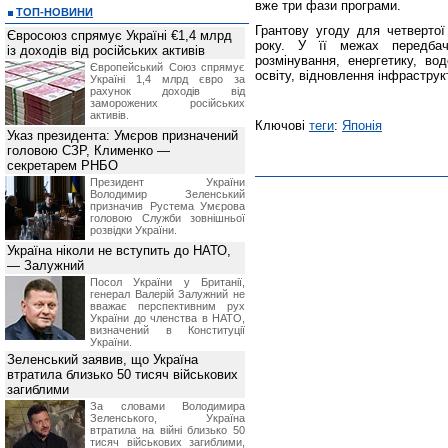
вже три фази програми.
ТОП-НОВИНИ
Грантову угоду для четвертої
Євросоюз спрямує Україні €1,4 млрд
року. У її межах передба
із доходів від російських активів
розмінування, енергетику, во
Європейський Союз спрямує
освіту, відновлення інфраструк
Україні 1,4 млрд євро за
рахунок доходів від
заморожених російських
активів.
Ключові
теги
:
Японія
Указ президента: Умєров призначений
головою СЗР, Клименко —
секретарем РНБО
Президент України
Володимир Зеленський
призначив Pустема Умєрова
головою Служби зовнішньої
розвідки України.
Україна ніколи не вступить до НАТО,
— Залужний
Посол України у Британії,
генерал Валерій Залужний не
вважає перспективним рух
України до членства в НАТО,
визначений в Конституції
України.
Зеленський заявив, що Україна
втратила близько 50 тисяч військових
загиблими
За словами Володимира
Зеленського, Україна
втратила на війні близько 50
тисяч військових загиблими,