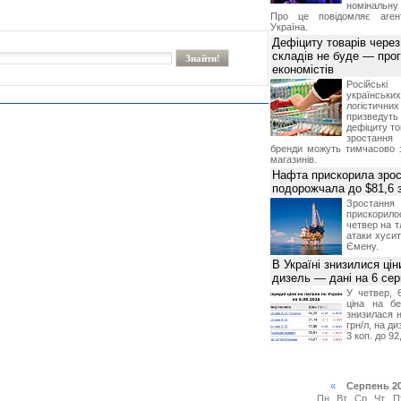
номінальну
Про це повідомляє агент
Україна.
Дефіциту товарів чере
складів не буде — про
економістів
Російсь
українсь
логістичн
призведут
дефіциту то
зростання 
бренди можуть тимчасово 
магазинів.
Нафта прискорила зрос
подорожчала до $81,6 
Зростанн
прискори
четвер на т
атаки хусит
Ємену.
В Україні знизилися цін
дизель — дані на 6 се
У четвер, 
ціна на б
знизилася н
грн/л, на д
3 коп. до 92
«
Серпень 2
Пн
Вт
Ср
Чт
П