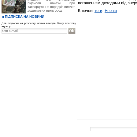
погашенням доходами від знеру
підписав накази про
затвердження порядків виплат
Ключові
теги
:
Японія
додаткових винагород
ПІДПИСКА НА НОВИНИ
Для підписки на розсилку новин введіть Вашу поштову
адресу :