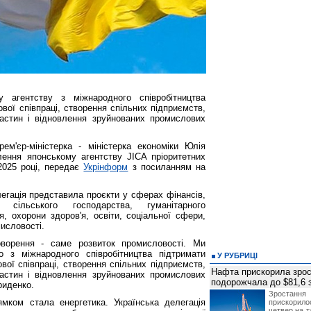
у агентству з міжнародного співробітництва
ової співпраці, створення спільних підприємств,
астин і відновлення зруйнованих промислових
м'єр-міністерка - міністерка економіки Юлія
ення японському агентству JICA пріоритетних
2025 році, передає
Укрінформ
з посиланням на
елегація представила проєкти у сферах фінансів,
, сільського господарства, гуманітарного
я, охорони здоров'я, освіти, соціальної сфери,
мисловості.
ворення - саме розвиток промисловості. Ми
о з міжнародного співробітництва підтримати
У РУБРИЦІ
вої співпраці, створення спільних підприємств,
Нафта прискорила зрос
астин і відновлення зруйнованих промислових
подорожчала до $81,6 
риденко.
Зростанн
мком стала енергетика. Українська делегація
прискори
четвер на т