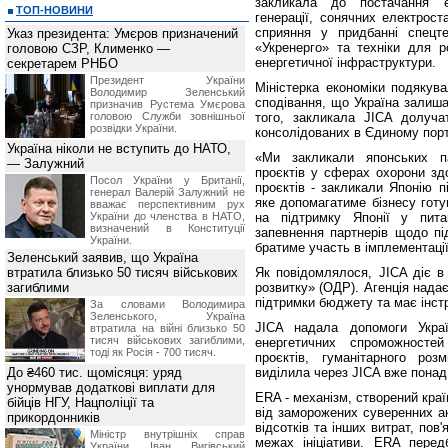
закликала до постачання е
ТОП-НОВИНИ
генерації, сонячних електрост
сприяння у придбанні спецте
Указ президента: Умєров призначений
«Укренерго» та техніки для р
головою СЗР, Клименко —
енергетичної інфраструктури.
секретарем РНБО
Президент України
Міністерка економіки подякув
Володимир Зеленський
сподівання, що Україна залиша
призначив Pустема Умєрова
головою Служби зовнішньої
того, закликала JICA долучат
розвідки України.
консолідованих в Єдиному портф
Україна ніколи не вступить до НАТО,
«Ми закликали японських па
— Залужний
проєктів у сферах охорони здо
Посол України у Британії,
проєктів - закликали Японію пі
генерал Валерій Залужний не
яке допомагатиме бізнесу готу
вважає перспективним рух
України до членства в НАТО,
на підтримку Японії у пита
визначений в Конституції
запевнення партнерів щодо пі
України.
братиме участь в імплементації
Зеленський заявив, що Україна
втратила близько 50 тисяч військових
Як повідомлялося, JICA діє в
загиблими
розвитку» (ОДР). Агенція надає
підтримки бюджету та має інстр
За словами Володимира
Зеленського, Україна
JICA надала допомоги Украї
втратила на війні близько 50
тисяч військових загиблими,
енергетичних спроможностей
тоді як Росія - 700 тисяч.
проєктів, гуманітарного роз
До ₴460 тис. щомісяця: уряд
виділила через JICA вже понад
унормував додаткові виплати для
ERA - механізм, створений кра
бійців НГУ, Нацполіції та
від заморожених суверенних ак
прикордонників
відсотків та інших витрат, пов
Міністр внутрішніх справ
межах ініціативи. ERA пере
України Іван Вигівський