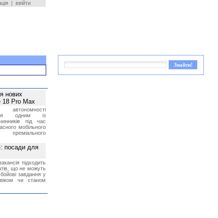
ація
|
ввійти
ея нових
 18 Pro Max
 автономності
ться одним із
чинників під час
асного мобільного
 преміального
»: посади для
акансія підходить
тів, що не можуть
бойові завдання у
 віком чи станом