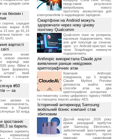
концерну China FAW Group,
ів на урядові сили
представив результати
випробувань нового
прототипу акумулятора для
и на бензин і
електромобілів із надшвидкою зарядкою.
рпня
Смартфони на Android можуть
6 серпня, середня
здорожчати через нову цінову
ензин марки А-95
політику Qualcomm
а 13 коп. до 81,14
изельне пальне - на
Qualcomm поки не розкрила,
,81 грн/л.
наскільки подорожчають чіпи,
але для покупців це означає
ння вартості
одне: усі Android-пристрої на
світі
чіпах Snapdragon неминуче
подорожчають.
й ринок може
я з новою хвилею
Anthropic використала Claude для
чої інфляції вже
виявлення раніше невідомих
2026 року. Війни в
криптографічних атак
а Ірані формують
й шторм", який
Компанія Anthropic
обників і створює
повідомила, що її модель
в.
Claude Mythos Preview
допомогла знайти нові
 сягнув ₴50
способи атак на два
тів — за
криптографічні алгоритми -
постквантову схему цифрового підпису HAWK
та спрощену версію шифру AES.
єнні ризики та
 невизначеність,
Історичний антирекорд Samsung:
отеки в Україні
мобільний бізнес компанії став
 сягнувши 50 млрд
збитковим
Другий квартал 2026 року
и зростання:
приніс рекордний прибуток
80,3 за барель
для Samsung Electronics,
забезпечений зростанням цін
бережно оцінюють
на чипи пам'яті, проте
ви нормалізації
підрозділ смартфонів
ства в Ормузькій