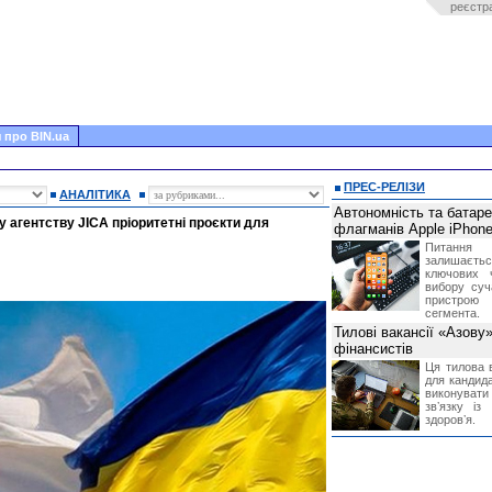
реєстр
 про BIN.ua
ПРЕС-РЕЛІЗИ
АНАЛІТИКА
Автономність та батар
 агентству JICA пріоритетні проєкти для
флагманів Apple iPhone
Питання
залишає
ключових 
вибору суч
пристрою
сегмента.
Тилові вакансії «Азову
фінансистів
Ця тилова в
для кандида
виконувати 
звʼязку із
здоровʼя.