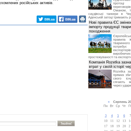
хомлених російських активів.
протоці
переговор
Оманом, т
саудівські танкери в Че
Аденській затоці тримають р
Нові правила ЄС зміню
імпорту продукції твар
походження
Європейсь
правила і
тваринног
потребує 
експорте
виробничих
простежуваності та експортн
Компанія Rozetka зазн
втрат у своїй історії ч
Rozetka за
прямих збит
свого іс
сягають м
через удари
«
Серпень 2
Пн
Вт
Ср
Чт
П
3
4
5
6
10
11
12
13
1
17
18
19
20
2