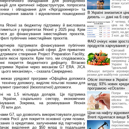
нергетичного обладнання для розподіленої
атаки хусит
анцій для критичної інфраструктури, попросила
Ємену.
хніки і обладнання для «Укргідроенерго» та
В Україні знизилися цін
озчищення завалів і відновлення пошкодженої
дизель — дані на 6 се
У четвер, 
ала Японії за бюджетну підтримку й висловила
ціна на б
знизилася н
тиметься у пріоритетах Японії у 2025 році. Крім
грн/л, на д
ися до фінансування інвестиційних проєктів,
3 коп. до 92
елі публічних інвестиційних проєктів.
ФАО очікує нове зроста
ртнерів підтримати фінансування публічних
продуктів харчування у 
ров'я, освіти, соціальній сфері. Для приватних
Світови
дтримати створення Project Preparation Facility,
зіткнутис
продоволь
вати якісні проєкти. Крім того, ми сподіваємось
наприкінці 
нні покриття бюджетного дефіциту. Вітаємо
Україні т
дтримки України через механізм G7 ERA. JICA
"ідеальни
 цього механізму», - сказала Свириденко.
збільшує витрати агровир
ризики для майбутніх урожаї
 межах урядової програми «Офіційна допомога
Обсяг іпотеки в Україні
 технічну допомогу, виділяє пільгові позики для
млрд: 93% нових креди
умент грантової (безоплатної) допомоги.
програмою «єОселя»
Попри во
ні на 1,5 мільярда доларів. Це підтримка
економічну
 України, соціального сектору, економічних
обсяги іп
мінування. Зокрема, на розмінування Японія
зростають,
 70 млн дол.
гривень.
Ціни на нафту відновил
їнами G7, що дозволить використовувати доходи
Brent піднялася вище $
тивів Росії для покриття основної суми позики,
Трейдери о
'язаних із кредитами, залученими від партнерів у
перспекти
дбачає виділення до $50 млрд із подальшим
судноплав