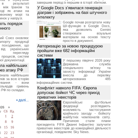
завершив період із першим в історії збитком.
 в результаті
ів між Іраном та
У Google Docs з’явилася генерація
оді як атаки на
діаграм і зображень на базі штучного
рвоному морі та
інтелекту
инок у напрузі.
Google почав розгортати нову
ють порядок
ШІ-функцію в Google Docs,
инного
яка дозволить Gemini
створювати візуальні
матеріали на основі тексту
кий Союз оновлює
просто в документі.
мпорту продукції
о походження, що
Авторизацію за новою процедурою
від українських
пройшли вже 682 інформаційні
рів перегляду
системи
 процесів, систем
ої документації.
У першому півріччі 2026 року
Державна служба
ала найбільших
спеціального зв'язку та
ерез атаку РФ
захисту інформації України
знала найбільших
внесла до переліку
ків за всю історію
авторизованих 485
нування - вони
інформаційних систем.
ільярдів гривень
Конфлікт навколо FIFA: Європа
 РФ по складах.
допускає бойкот ЧС через прихід
приватних інвесторів
•
далі...
Європейські футбольні
федерації розглядають
026 »
можливість застосування
т
Сб
Нд
крайнього заходу - бойкоту
1
2
майбутніх чемпіонатів світу.
Причиною стали плани
7
8
9
президента FIFA Джанні Інфантіно залучити
4
15
16
приватних інвесторів до комерційної діяльності
організації, повідомляє Sky News.
1
22
23