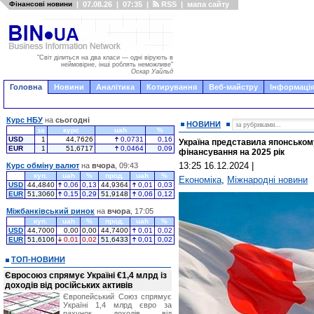
Фінансові новини
|
07.08.26
|
07:35
|
RSS
|
мапа сайту
"Світ ділиться на два класи — одні вірують в
неймовірне, інші роблять неможливе"
Оскар Уайльд
Головна
Новини
Аналітика
Котирування
Веб-майстру
Інформація
Курс НБУ
на
сьогодні
НОВИНИ
за
курс
uah
%
USD
1
44,7626
0,0731
0,16
Україна представила японському
EUR
1
51,6717
0,0464
0,09
фінансування на 2025 рік
13:25 16.12.2024
|
Курс обміну валют
на
вчора
, 09:43
куп.
uah
%
прод.
uah
%
Економіка
,
Міжнародні новини
USD
44,4840
0,06
0,13
44,9364
0,01
0,03
EUR
51,3060
0,15
0,29
51,9148
0,06
0,12
Міжбанківський ринок
на
вчора
, 17:05
куп.
uah
%
прод.
uah
%
USD
44,7000
0,00
0,00
44,7400
0,01
0,02
EUR
51,6106
0,01
0,02
51,6433
0,01
0,02
ТОП-НОВИНИ
Євросоюз спрямує Україні €1,4 млрд із
доходів від російських активів
Європейський Союз спрямує
Україні 1,4 млрд євро за
рахунок доходів від