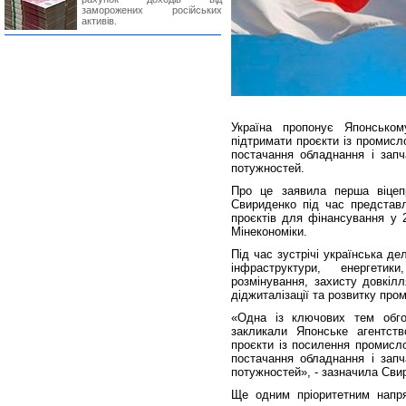
заморожених російських
активів.
Україна пропонує Японськом
підтримати проєкти із промисл
постачання обладнання і запч
потужностей.
Про це заявила перша віцепре
Свириденко під час представл
проєктів для фінансування у 
Мінекономіки.
Під час зустрічі українська д
інфраструктури, енергетики
розмінування, захисту довкілл
діджиталізації та розвитку про
«Одна із ключових тем обго
закликали Японське агентств
проєкти із посилення промисло
постачання обладнання і запч
потужностей», - зазначила Сви
Ще одним пріоритетним напря