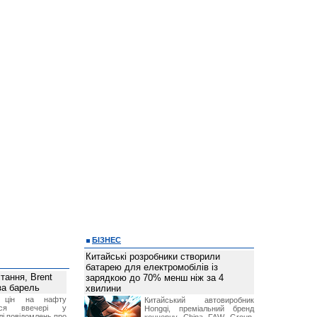
БІЗНЕС
Китайські розробники створили
батарею для електромобілів із
тання, Brent
зарядкою до 70% менш ніж за 4
за барель
хвилини
я цін на нафту
Китайський автовиробник
лося ввечері у
Hongqi, преміальний бренд
лі повідомлень про