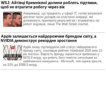
WSJ: Айтівці Кремнієвої долини роблять підтяжки,
щоб не втратити роботу через вік
Американці, що працюють у сфері IT, готові витрачати
десятки тисяч доларів на пластичні операції, які
допоможуть приховати реальний вік і втриматись на
роботі подовше, пише The Wall Street Journal.
Apple залишається найдорожчим брендом світу, а
NVIDIA демонструє рекордне зростання
Apple знову підтвердила свій статус найдорожчого
бренду світу, очоливши рейтинг Interbrand 2025 вже 13
рік поспіль. Вартість бренду оцінюється приблизно у
$470,9 млрд, що робить його помітно сильнішим за
найближчого конкурента - Microsoft, чия оцінка зросла
на 10% до $388,5 млрд.