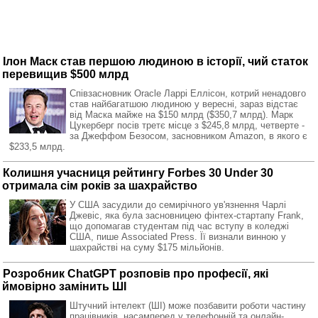
Ілон Маск став першою людиною в історії, чий статок
перевищив $500 млрд
Співзасновник Oracle Ларрі Еллісон, котрий ненадовго
став найбагатшою людиною у вересні, зараз відстає
від Маска майже на $150 млрд ($350,7 млрд). Марк
Цукерберг посів третє місце з $245,8 млрд, четверте -
за Джеффом Безосом, засновником Amazon, в якого є
$233,5 млрд.
Колишня учасниця рейтингу Forbes 30 Under 30
отримала сім років за шахрайство
У США засудили до семирічного ув'язнення Чарлі
Джевіс, яка була засновницею фінтех-стартапу Frank,
що допомагав студентам під час вступу в коледжі
США, пише Associated Press. Її визнали винною у
шахрайстві на суму $175 мільйонів.
Розробник ChatGPT розповів про професії, які
ймовірно замінить ШІ
Штучний інтелект (ШІ) може позбавити роботи частину
працівників, насамперед у телефонній та онлайн-