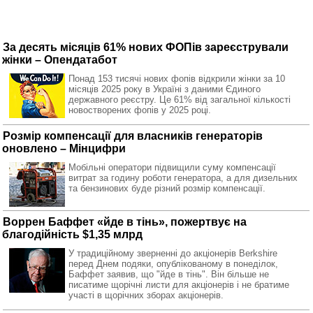
За десять місяців 61% нових ФОПів зареєстрували
жінки – Опендатабот
Понад 153 тисячі нових фопів відкрили жінки за 10
місяців 2025 року в Україні з даними Єдиного
державного реєстру. Це 61% від загальної кількості
новостворених фопів у 2025 році.
Розмір компенсації для власників генераторів
оновлено – Мінцифри
Мобільні оператори підвищили суму компенсації
витрат за годину роботи генератора, а для дизельних
та бензинових буде різний розмір компенсації.
Воррен Баффет «йде в тінь», пожертвує на
благодійність $1,35 млрд
У традиційному зверненні до акціонерів Berkshire
перед Днем подяки, опублікованому в понеділок,
Баффет заявив, що "йде в тінь". Він більше не
писатиме щорічні листи для акціонерів і не братиме
участі в щорічних зборах акціонерів.