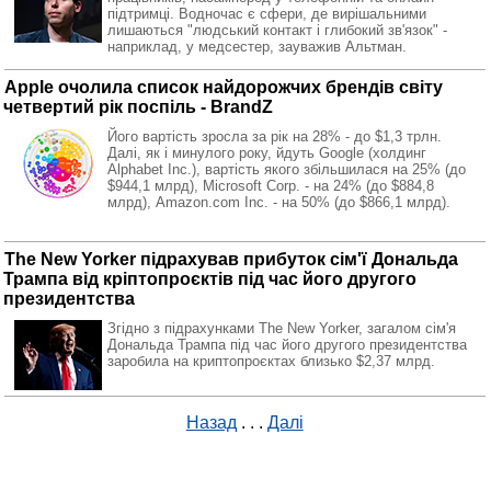
підтримці. Водночас є сфери, де вирішальними
лишаються "людський контакт і глибокий зв'язок" -
наприклад, у медсестер, зауважив Альтман.
Apple очолила список найдорожчих брендів світу
четвертий рік поспіль - BrandZ
Його вартість зросла за рік на 28% - до $1,3 трлн.
Далі, як і минулого року, йдуть Google (холдинг
Alphabet Inc.), вартість якого збільшилася на 25% (до
$944,1 млрд), Microsoft Corp. - на 24% (до $884,8
млрд), Amazon.com Inc. - на 50% (до $866,1 млрд).
The New Yorker підрахував прибуток сім'ї Дональда
Трампа від кріптопроєктів під час його другого
президентства
Згідно з підрахунками The New Yorker, загалом сім'я
Дональда Трампа під час його другого президентства
заробила на криптопроєктах близько $2,37 млрд.
Назад
. . .
Далі