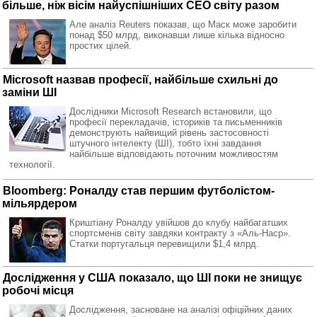
більше, ніж вісім найуспішніших CEO світу разом
Але аналіз Reuters показав, що Маск може заробити
понад $50 млрд, виконавши лише кілька відносно
простих цілей.
Microsoft назвав професії, найбільше схильні до
заміни ШІ
Дослідники Microsoft Research встановили, що
професії перекладачів, істориків та письменників
демонструють найвищий рівень застосовності
штучного інтелекту (ШІ), тобто їхні завдання
найбільше відповідають поточним можливостям
технології.
Bloomberg: Роналду став першим футболістом-
мільярдером
Криштіану Роналду увійшов до клубу найбагатших
спортсменів світу завдяки контракту з «Аль-Наср».
Статки португальця перевищили $1,4 млрд.
Дослідження у США показало, що ШІ поки не знищує
робочі місця
Дослідження, засноване на аналізі офіційних даних