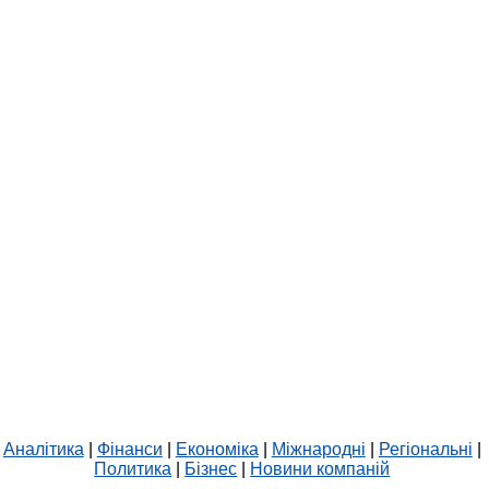
Аналітика
|
Фінанси
|
Економіка
|
Міжнародні
|
Регіональні
|
Политика
|
Бізнес
|
Новини компаній