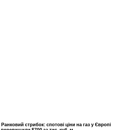
Ранковий стрибок: спотові ціни на газ у Європі
перевищили $700 за тис. куб. м