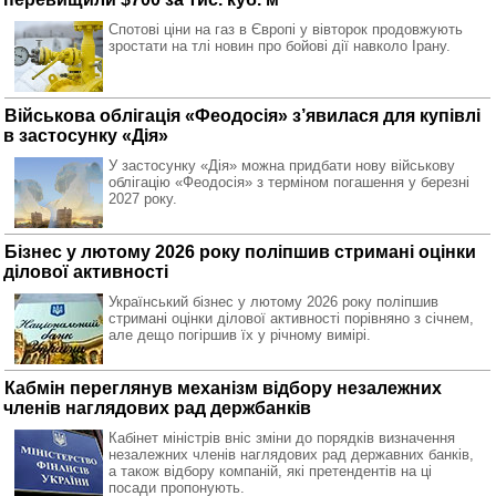
Спотові ціни на газ в Європі у вівторок продовжують
зростати на тлі новин про бойові дії навколо Ірану.
Військова облігація «Феодосія» з’явилася для купівлі
в застосунку «Дія»
У застосунку «Дія» можна придбати нову військову
облігацію «Феодосія» з терміном погашення у березні
2027 року.
Бізнес у лютому 2026 року поліпшив стримані оцінки
ділової активності
Український бізнес у лютому 2026 року поліпшив
стримані оцінки ділової активності порівняно з січнем,
але дещо погіршив їх у річному вимірі.
Кабмін переглянув механізм відбору незалежних
членів наглядових рад держбанків
Кабінет міністрів вніс зміни до порядків визначення
незалежних членів наглядових рад державних банків,
а також відбору компаній, які претендентів на ці
посади пропонують.