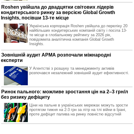
Roshen увійшла до двадцятки світових лідерів
кондитерського ринку за версією Global Growth
Insights, посівши 13-те місце
Українська корпорація Roshen увійшла до переліку 20
найбільших кондитерських компаній світу і посіла 13-
те місце в глобальному рейтингу за 2026 рік,
повідомила аналітична компанія Global Growth
Insights.
Зовнішній аудит АРМА розпочали міжнародні
експерти
У Агентстві з розшуку та менеджменту активів
розпочався незалежний зовнішній аудит ефективності.
Ринок пального: можливе зростання цін на 2–3 грн/л
без ризику дефіциту
Ціни на пальне в українських мережах можуть зрости
протягом тижня на 2-3 грн за літр на тлі війни в Ірані,
проте дефіцит палива на ринку повністю відсутній