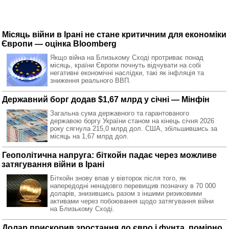
Місяць війни в Ірані не стане критичним для економіки
Європи — оцінка Bloomberg
Якщо війна на Близькому Сході протриває понад
місяць, країни Європи почнуть відчувати на собі
негативні економічні наслідки, такі як інфляція та
зниження реального ВВП.
Державний борг додав $1,67 млрд у січні — Мінфін
Загальна сума державного та гарантованого
державою боргу України станом на кінець січня 2026
року сягнула 215,0 млрд дол. США, збільшившись за
місяць на 1,67 млрд дол.
Геополітична напруга: біткойн падає через можливе
затягування війни в Ірані
Біткойн знову впав у вівторок після того, як
напередодні ненадовго перевищив позначку в 70 000
доларів, знизившись разом з іншими ризиковими
активами через побоювання щодо затягування війни
на Близькому Сході.
Долар прискорив зростання до євро і фунта, помірно