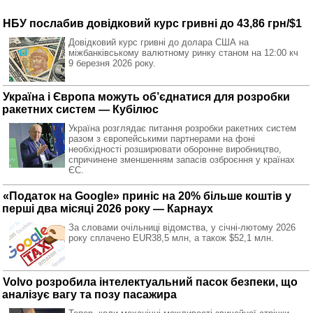
НБУ послабив довідковий курс гривні до 43,86 грн/$1
Довідковий курс гривні до долара США на
міжбанківському валютному ринку станом на 12:00 кч
9 березня 2026 року.
Україна і Європа можуть об’єднатися для розробки
ракетних систем — Кубілюс
Україна розглядає питання розробки ракетних систем
разом з європейськими партнерами на фоні
необхідності розширювати оборонне виробництво,
спричинене зменшенням запасів озброєння у країнах
ЄС.
«Податок на Google» приніс на 20% більше коштів у
перші два місяці 2026 року — Карнаух
За словами очільниці відомства, у січні-лютому 2026
року сплачено EUR38,5 млн, а також $52,1 млн.
Volvo розробила інтелектуальний пасок безпеки, що
аналізує вагу та позу пасажира