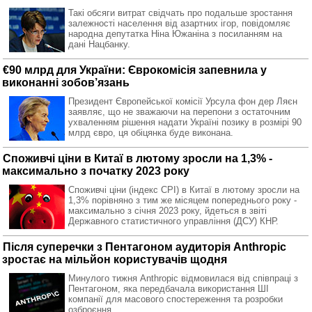
Такі обсяги витрат свідчать про подальше зростання
залежності населення від азартних ігор, повідомляє
народна депутатка Ніна Южаніна з посиланням на
дані Нацбанку.
€90 млрд для України: Єврокомісія запевнила у
виконанні зобов’язань
Президент Європейської комісії Урсула фон дер Ляєн
заявляє, що не зважаючи на перепони з остаточним
ухваленням рішення надати Україні позику в розмірі 90
млрд євро, ця обіцянка буде виконана.
Споживчі ціни в Китаї в лютому зросли на 1,3% -
максимально з початку 2023 року
Споживчі ціни (індекс CPI) в Китаї в лютому зросли на
1,3% порівняно з тим же місяцем попереднього року -
максимально з січня 2023 року, йдеться в звіті
Державного статистичного управління (ДСУ) КНР.
Після суперечки з Пентагоном аудиторія Anthropic
зростає на мільйон користувачів щодня
Минулого тижня Anthropic відмовилася від співпраці з
Пентагоном, яка передбачала використання ШІ
компанії для масового спостереження та розробки
озброєння.