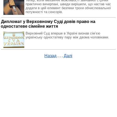
Тепер, коли механічні можливості звичайної стрічки
практично вичерпані, шведи вирішили, що настав час
додати в цей елемент безпеки трохи обчислювальної
потужності та сенсорів.
Дипломат у Верховному Суді довів право на
одностатеве сімейне життя
Верховний Суд вперше в Україні визнав сімʼєю
українську одностатеву пару між двома чоловіками.
Назад
. . .
Далі