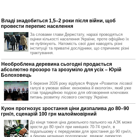
Владі знадобиться 1,5–2 роки після війни, щоб
провести перепис населення
За словами глави Держстату, наразі проводяться
оцінки кількості населення України, проте офіційно їх
не публікують. Натомість свої дані наводять різні
інституції та приватні дослідники, що спричиняє різні
трактування.
Необроблена деревина сьогодні продається
абсолютно прозоро та зрозуміло для усіх – Юрій
Болоховець
5 березня 2026 року відбувся Форум «Розвиток лісової
галузі в умовах війни: економіка й екологія», який уже
став традиційною подією для обговорення ключових
питань розвитку лісового сектору України.
Куюн прогнозує зростання ціни дизпалива до 80–90
грн/л, сценарій 100 грн малоймовірний
До кінця тижня ціна дизельного пального на АЗК може
зрости до 80 грн/л при нинішніх 70-74 грн/л, в
подальшому є передумови для зростання до 90 грн/л,
а бензин незначно подорожчає, вважає директор