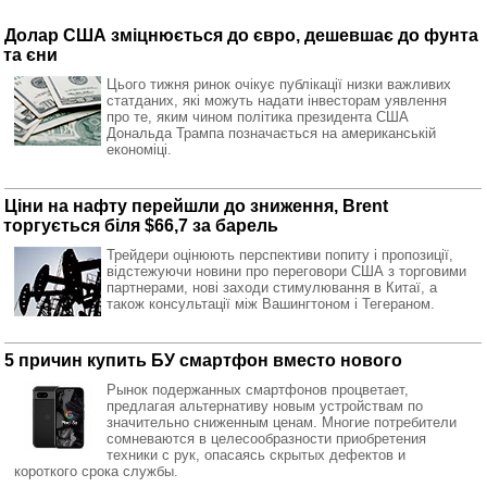
Долар США зміцнюється до євро, дешевшає до фунта
та єни
Цього тижня ринок очікує публікації низки важливих
статданих, які можуть надати інвесторам уявлення
про те, яким чином політика президента США
Дональда Трампа позначається на американській
економіці.
Ціни на нафту перейшли до зниження, Brent
торгується біля $66,7 за барель
Трейдери оцінюють перспективи попиту і пропозиції,
відстежуючи новини про переговори США з торговими
партнерами, нові заходи стимулювання в Китаї, а
також консультації між Вашингтоном і Тегераном.
5 причин купить БУ смартфон вместо нового
Рынок подержанных смартфонов процветает,
предлагая альтернативу новым устройствам по
значительно сниженным ценам. Многие потребители
сомневаются в целесообразности приобретения
техники с рук, опасаясь скрытых дефектов и
короткого срока службы.