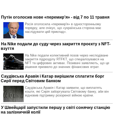
Путін оголосив нове «перемир'я» - від 7 по 11 травня
Росія оголосила «перемир'я» в односторонньому
порядку, але очікує, що «українська сторона має
наслідувати цей приклад».
На Nike подали до суду через закриття проєкту з NFT-
взуття
На Nike подали колективний позов через несподіване
закриття підрозділу RTFKT, що спеціалізувався на
NFT та цифрових активах. Позивачі заявляють, що це
рішення призвело до значних фінансових втрат.
Саудівська Аравія і Катар вирішили сплатити борг
Сирії перед Світовим банком
Саудівська Аравія і Катар заявили, що виплатять
кошти, які Сирія заборгувала Світовому банку, аби він
відновив підтримку розореної війною країни.
У Швейцарії запустили першу у світі сонячну станцію
на залізничній колії