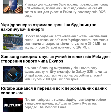
У межах дослідження було проаналізовано дані понад
270 компаній, працівники яких надіслали майже 48
тисяч анкет для участі в Рейтингу роботодавців 2025
року.
Укргідроенерго отримало гроші на будівництво
накопичувачів енергії
Проєкт передбачає встановлення систем накопичення
енергії на чотирьох об'єктах Укргідроенерго, включно з
сонячними електростанціями потужністю 35,9 МВт та
акумуляторні батареї потужністю 197 МВт.
Samsung використовує штучний інтелект від Meta для
створення нового чипа Exynos
Компанія Samsung випустила у січні цього року
флагманську лінійку смартфонів Galaxy S25 на чипах
Snapdragon, оскільки не змогла розробити власний
чип Exynos 2500 для цих пристроїв.
Rutube зізнався в передачі всіх персональних даних
силовикам
Про це повідомила голова відділу платформи роботи
з лідерами громадської думки Єлена Кузьміна,
передає The Moscow Times.