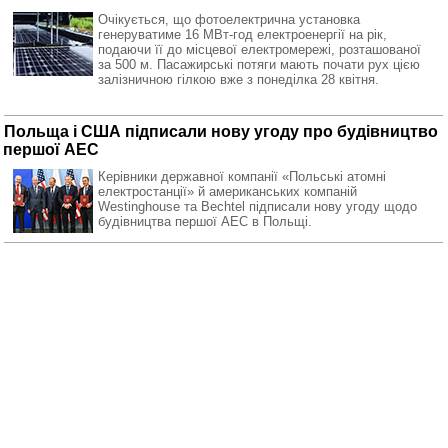
Очікується, що фотоелектрична установка
генеруватиме 16 МВт-год електроенергії на рік,
подаючи її до місцевої електромережі, розташованої
за 500 м. Пасажирські потяги мають почати рух цією
залізничною гілкою вже з понеділка 28 квітня.
Польща і США підписали нову угоду про будівництво
першої АЕС
Керівники державної компанії «Польські атомні
електростанції» й американських компаній
Westinghouse та Bechtel підписали нову угоду щодо
будівництва першої АЕС в Польщі.