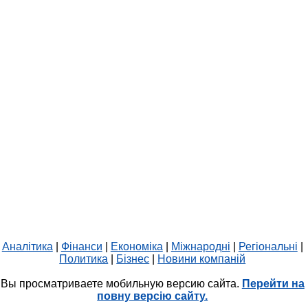
Аналітика
|
Фінанси
|
Економіка
|
Міжнародні
|
Регіональні
|
Политика
|
Бізнес
|
Новини компаній
Вы просматриваете мобильную версию сайта.
Перейти на
повну версію сайту.