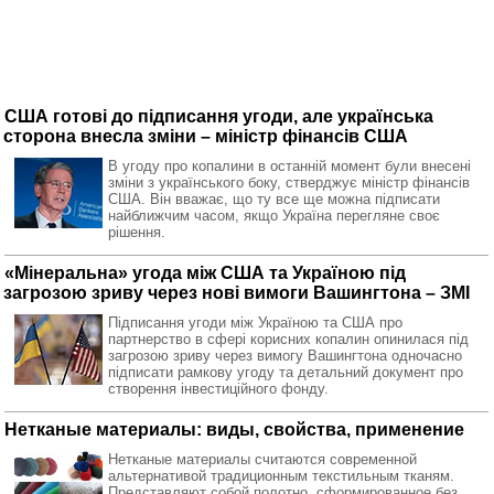
США готові до підписання угоди, але українська
сторона внесла зміни – міністр фінансів США
В угоду про копалини в останній момент були внесені
зміни з українського боку, стверджує міністр фінансів
США. Він вважає, що ту все ще можна підписати
найближчим часом, якщо Україна перегляне своє
рішення.
«Мінеральна» угода між США та Україною під
загрозою зриву через нові вимоги Вашингтона – ЗМІ
Підписання угоди між Україною та США про
партнерство в сфері корисних копалин опинилася під
загрозою зриву через вимогу Вашингтона одночасно
підписати рамкову угоду та детальний документ про
створення інвестиційного фонду.
Нетканые материалы: виды, свойства, применение
Нетканые материалы считаются современной
альтернативой традиционным текстильным тканям.
Представляют собой полотно, сформированное без