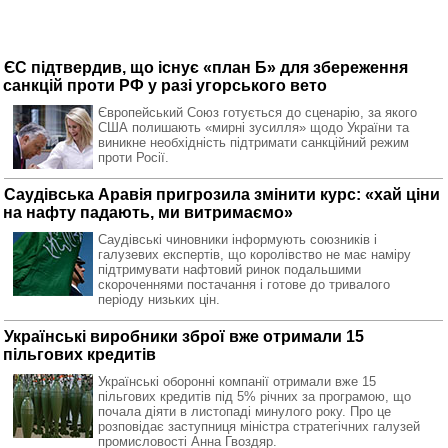
ЄС підтвердив, що існує «план Б» для збереження
санкцій проти РФ у разі угорського вето
Європейський Союз готується до сценарію, за якого
США полишають «мирні зусилля» щодо України та
виникне необхідність підтримати санкційний режим
проти Росії.
Саудівська Аравія пригрозила змінити курс: «хай ціни
на нафту падають, ми витримаємо»
Саудівські чиновники інформують союзників і
галузевих експертів, що королівство не має наміру
підтримувати нафтовий ринок подальшими
скороченнями постачання і готове до тривалого
періоду низьких цін.
Українські виробники зброї вже отримали 15
пільгових кредитів
Українські оборонні компанії отримали вже 15
пільгових кредитів під 5% річних за програмою, що
почала діяти в листопаді минулого року. Про це
розповідає заступниця міністра стратегічних галузей
промисловості Анна Гвоздяр.