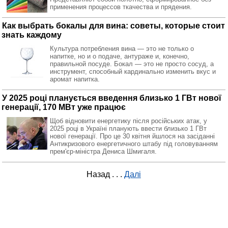
применения процессов ткачества и прядения.
Как выбрать бокалы для вина: советы, которые стоит
знать каждому
Культура потребления вина — это не только о
напитке, но и о подаче, антураже и, конечно,
правильной посуде. Бокал — это не просто сосуд, а
инструмент, способный кардинально изменить вкус и
аромат напитка.
У 2025 році планується введення близько 1 ГВт нової
генерації, 170 МВт уже працює
Щоб відновити енергетику після російських атак, у
2025 році в Україні планують ввести близько 1 ГВт
нової генерації. Про це 30 квітня йшлося на засіданні
Антикризового енергетичного штабу під головуванням
прем'єр-міністра Дениса Шмигаля.
Назад
. . .
Далі