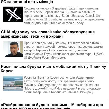
ЄС за останні п'ять місяців
Соціальна мережа X (раніше Twitter), що належить
Ілону Маску, наразі має 94,8 мільйона активних
користувачів на місяць у Європейському Союзі. Це
приблизно на 11 мільйонів менше, ніж у попередньому
звіті, згідно з даними Social Media Today.
США підтримують локалізацію обслуговування
американської техніки в Україні
Про це повідомило у Фейсбуці Міністерство з питань
стратегічних галузей промисловості за результатами
зустрічі Германа Сметаніна із заступником
командувача Групи безпекової допомоги Україні (SAG-
U) Дуейном Реєм Міллером.
Росія почала будувати автомобільний міст у Північну
Корею
Росія та Північна Корея розпочали будівництво
автомобільного мосту між країнами через річку
Туманну. Споруда зводиться поблизу залізничного
"Мосту Дружби", який був введений в експлуатацію
після завершення Корейської війни в 1959 році.
«Розбронювання буде точковим» – Міноборони про