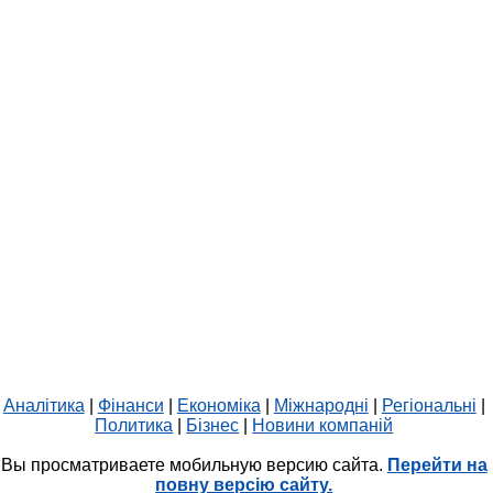
Аналітика
|
Фінанси
|
Економіка
|
Міжнародні
|
Регіональні
|
Политика
|
Бізнес
|
Новини компаній
Вы просматриваете мобильную версию сайта.
Перейти на
повну версію сайту.