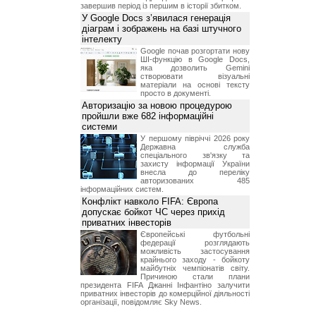
завершив період із першим в історії збитком.
У Google Docs з’явилася генерація
діаграм і зображень на базі штучного
інтелекту
Google почав розгортати нову
ШІ-функцію в Google Docs,
яка дозволить Gemini
створювати візуальні
матеріали на основі тексту
просто в документі.
Авторизацію за новою процедурою
пройшли вже 682 інформаційні
системи
У першому півріччі 2026 року
Державна служба
спеціального зв'язку та
захисту інформації України
внесла до переліку
авторизованих 485
інформаційних систем.
Конфлікт навколо FIFA: Європа
допускає бойкот ЧС через прихід
приватних інвесторів
Європейські футбольні
федерації розглядають
можливість застосування
крайнього заходу - бойкоту
майбутніх чемпіонатів світу.
Причиною стали плани
президента FIFA Джанні Інфантіно залучити
приватних інвесторів до комерційної діяльності
організації, повідомляє Sky News.