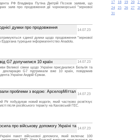
17
18
19
20
2
дента РФ Владіміра Путіна Дмітрій Пєсков заявив, що
дних заяв про продовження дії чорноморської "зернової
24
25
26
27
2
31
 однієї думки про продовження
14.07.23
дотримуються єдиної думки щодо продовження "зернової
о Ердогана турецьке інформагентство Anadolu.
 від G7 долучилися 10 країн
14.07.23
ативи Великої сімки щодо України приєдналися Бельгія та
м декларацію G7 підтримали вже 10 країн, повідомив
идента України Андрій Єрмак.
язали проблеми з водою: АрселорМіттал
14.07.23
й Ріг побудував новий водогін, який частково розв'язує
істі після російського теракту на Каховській ГЕС.
осила про військову допомогу Україні та
14.07.23
Україні пакет військової допомоги, який включає 100
 переважно БМП. Уряд Болгарії вирішив приєднатися до