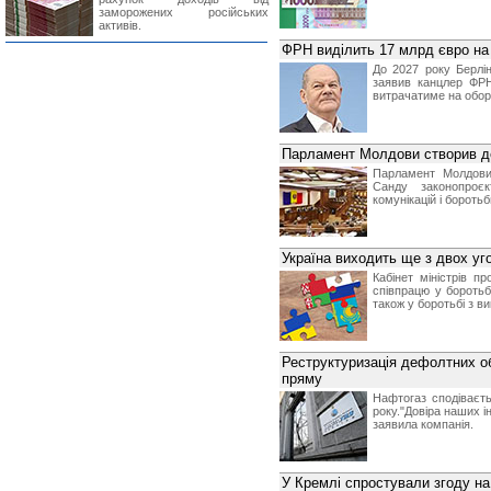
заморожених російських
активів.
ФРН виділить 17 млрд євро на 
До 2027 року Берлін
заявив канцлер ФРН
витрачатиме на оборо
Парламент Молдови створив де
Парламент Молдови
Санду законопроє
комунікацій і бороть
Україна виходить ще з двох у
Кабінет міністрів 
співпрацю у боротьб
також у боротьбі з в
Реструктуризація дефолтних о
пряму
Нафтогаз сподіваєт
року."Довіра наших і
заявила компанія.
У Кремлі спростували згоду на