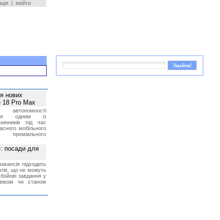
ація
|
ввійти
ея нових
 18 Pro Max
 автономності
ться одним із
чинників під час
асного мобільного
 преміального
»: посади для
акансія підходить
тів, що не можуть
бойові завдання у
 віком чи станом