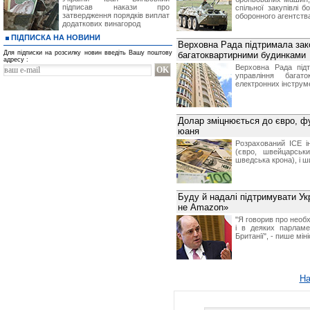
підписав накази про
спільної закупівлі 
затвердження порядків виплат
оборонного агентств
додаткових винагород
ПІДПИСКА НА НОВИНИ
Верховна Рада підтримала зак
Для підписки на розсилку новин введіть Вашу поштову
багатоквартирними будинками
адресу :
Верховна Рада під
управління багат
електронних інструме
Долар зміцнюється до євро, фу
юаня
Розрахований ICE і
(євро, швейцарськ
шведська крона), і ш
Буду й надалі підтримувати Ук
не Amazon»
"Я говорив про необх
і в деяких парламе
Британії", - пише мін
На