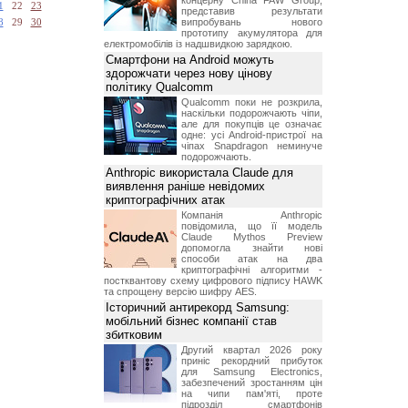
концерну China FAW Group,
1
22
23
представив результати
випробувань нового
8
29
30
прототипу акумулятора для
електромобілів із надшвидкою зарядкою.
Смартфони на Android можуть
здорожчати через нову цінову
політику Qualcomm
Qualcomm поки не розкрила,
наскільки подорожчають чіпи,
але для покупців це означає
одне: усі Android-пристрої на
чіпах Snapdragon неминуче
подорожчають.
Anthropic використала Claude для
виявлення раніше невідомих
криптографічних атак
Компанія Anthropic
повідомила, що її модель
Claude Mythos Preview
допомогла знайти нові
способи атак на два
криптографічні алгоритми -
постквантову схему цифрового підпису HAWK
та спрощену версію шифру AES.
Історичний антирекорд Samsung:
мобільний бізнес компанії став
збитковим
Другий квартал 2026 року
приніс рекордний прибуток
для Samsung Electronics,
забезпечений зростанням цін
на чипи пам'яті, проте
підрозділ смартфонів