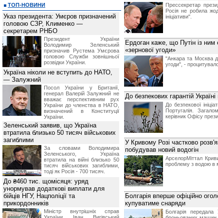
ТОП-НОВИНИ
Прессекретар прези
Росія не робила жо
Указ президента: Умєров призначений
ініціативи".
головою СЗР, Клименко —
секретарем РНБО
Президент України
Ердоган каже, що Путін із ним
Володимир Зеленський
«зернової угоди»
призначив Pустема Умєрова
головою Служби зовнішньої
"Анкара та Москва 
розвідки України.
угоди", - процитувал
Україна ніколи не вступить до НАТО,
— Залужний
Посол України у Британії,
генерал Валерій Залужний не
До безпекових гарантій Україні
вважає перспективним рух
До безпекової ініці
України до членства в НАТО,
Португалія. Загало
визначений в Конституції
керівник Офісу през
України.
Зеленський заявив, що Україна
втратила близько 50 тисяч військових
загиблими
У Кривому Розі частково розв'
За словами Володимира
побудував новий водогін
Зеленського, Україна
АрселорМіттал Криви
втратила на війні близько 50
проблему з водою в м
тисяч військових загиблими,
тоді як Росія - 700 тисяч.
До ₴460 тис. щомісяця: уряд
унормував додаткові виплати для
бійців НГУ, Нацполіції та
Болгарія вперше офіційно огол
прикордонників
купуватиме снаряди
Міністр внутрішніх справ
Болгарія передала 
України Іван Вигівський
броньованих машин,