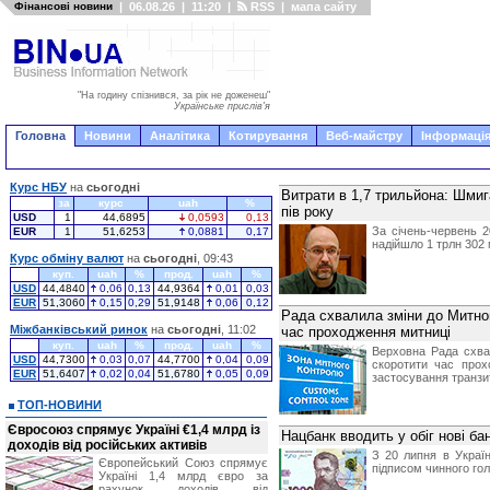
Фінансові новини
|
06.08.26
|
11:20
|
RSS
|
мапа сайту
"На годину спізнився, за рік не доженеш"
Українське прислів'я
Головна
Новини
Аналітика
Котирування
Веб-майстру
Інформація
Курс НБУ
на
сьогодні
Витрати в 1,7 трильйона: Шмиг
за
курс
uah
%
пів року
USD
1
44,6895
0,0593
0,13
За січень-червень 
EUR
1
51,6253
0,0881
0,17
надійшло 1 трлн 302 
Курс обміну валют
на
сьогодні
, 09:43
куп.
uah
%
прод.
uah
%
USD
44,4840
0,06
0,13
44,9364
0,01
0,03
EUR
51,3060
0,15
0,29
51,9148
0,06
0,12
Рада схвалила зміни до Митно
Міжбанківський ринок
на
сьогодні
, 11:02
час проходження митниці
куп.
uah
%
прод.
uah
%
Верховна Рада схва
USD
44,7300
0,03
0,07
44,7700
0,04
0,09
скоротити час про
EUR
51,6407
0,02
0,04
51,6780
0,05
0,09
застосування транзи
ТОП-НОВИНИ
Євросоюз спрямує Україні €1,4 млрд із
Нацбанк вводить у обіг нові б
доходів від російських активів
З 20 липня в Україн
Європейський Союз спрямує
підписом чинного го
Україні 1,4 млрд євро за
рахунок доходів від