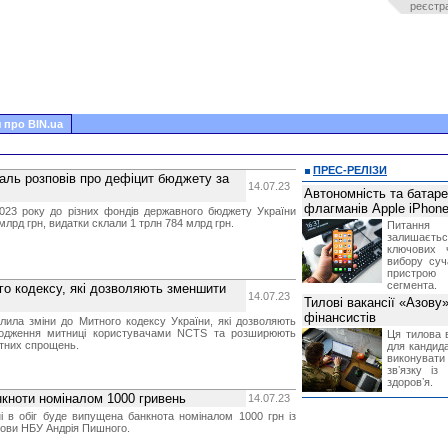
реєстр
 про BIN.ua
ПРЕС-РЕЛІЗИ
аль розповів про дефіцит бюджету за
14.07.23
Автономність та батар
флагманів Apple iPhone
2023 року до різних фондів державного бюджету України
млрд грн, видатки склали 1 трлн 784 млрд грн.
Питання
залишає
ключових 
вибору суч
пристрою
сегмента.
го кодексу, які дозволяють зменшити
14.07.23
Тилові вакансії «Азову
фінансистів
лила зміни до Митного кодексу України, які дозволяють
ходження митниці користувачами NCTS та розширюють
Ця тилова в
тних спрощень.
для кандида
виконувати 
звʼязку із
здоровʼя.
анкноти номіналом 1000 гривень
14.07.23
і в обіг буде випущена банкнота номіналом 1000 грн із
лови НБУ Андрія Пишного.