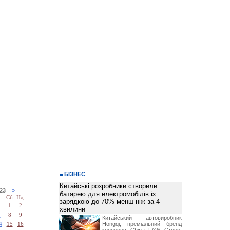
БІЗНЕС
Китайські розробники створили
023
»
батарею для електромобілів із
т
Сб
Нд
зарядкою до 70% менш ніж за 4
1
2
хвилини
7
8
9
Китайський автовиробник
Hongqi, преміальний бренд
4
15
16