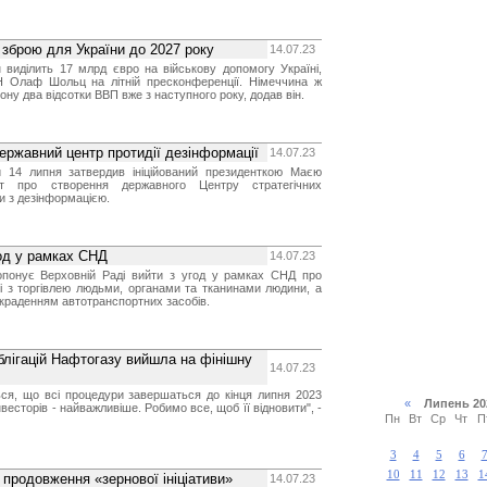
зброю для України до 2027 року
14.07.23
 виділить 17 млрд євро на військову допомогу Україні,
 Олаф Шольц на літній пресконференції. Німеччина ж
ну два відсотки ВВП вже з наступного року, додав він.
ржавний центр протидії дезінформації
14.07.23
 14 липня затвердив ініційований президенткою Маєю
кт про створення державного Центру стратегічних
би з дезінформацією.
год у рамках СНД
14.07.23
пропонує Верховній Раді вийти з угод у рамках СНД про
і з торгівлею людьми, органами та тканинами людини, а
икраденням автотранспортних засобів.
блігацій Нафтогазу вийшла на фінішну
14.07.23
ься, що всі процедури завершаться до кінця липня 2023
«
Липень 2
нвесторів - найважливіше. Робимо все, щоб її відновити", -
Пн
Вт
Ср
Чт
П
3
4
5
6
10
11
12
13
1
 продовження «зернової ініціативи»
14.07.23