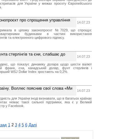
боєприпасів для України у межах проєкту Європейського
а.
онопроєкт про спрощення управління
14.07.23
тримала в цілому законопроєкт №7029, що спрощує
оквартирними будинками в частині використання
нтів та електронного цифрового підпису.
нта стерлінгів та єни, слабшає до
14.07.23
ндекс, що показує динаміку долара щодо шести валют
ий франк, єна, канадський долар, фунт стерлінгів і
ирший WSJ Dollar Index зростають на 0,2%.
раїну. Воллес пояснив свої слова «Ми
14.07.23
ідність для України іноді визнавати, що в багатьох країнах
нтах немає такої сильної підтримки, яка є у Великій
істр у Facebook.
зад
1
2
3
4
5
6
Далі