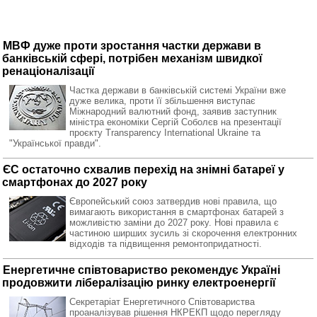
МВФ дуже проти зростання частки держави в
банківській сфері, потрібен механізм швидкої
ренаціоналізації
Частка держави в банківській системі України вже
дуже велика, проти її збільшення виступає
Міжнародний валютний фонд, заявив заступник
міністра економіки Сергій Соболєв на презентації
проєкту Transparency International Ukraine та
"Української правди".
ЄС остаточно схвалив перехід на знімні батареї у
смартфонах до 2027 року
Європейський союз затвердив нові правила, що
вимагають використання в смартфонах батарей з
можливістю заміни до 2027 року. Нові правила є
частиною ширших зусиль зі скорочення електронних
відходів та підвищення ремонтопридатності.
Енергетичне співтовариство рекомендує Україні
продовжити лібералізацію ринку електроенергії
Секретаріат Енергетичного Співтовариства
проаналізував рішення НКРЕКП щодо перегляду