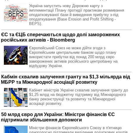
Україна запустить нову Дорожню карту з
імплементації Плану протидії практикам розмивання
оподатковуваної бази й виведення прибутку з-під
оподаткування (Base Erosion and Profit Shifting -
BEPS).
ЄС та ЄЦБ сперечаються щодо долі заморожених
російських активів - Bloomberg
Європейський Союз не може дійти згоди з
Європейським центральним банком щодо плану
використати прибутки від понад 200 млрд євро
заморожених активів російського центробанку на
відбудову України.
Кабмін схвалив залучення гранту на $1,3 мільярда від
МБРР та Міжнародної асоціації розвитку
Кабінет міністрів України схвалив залучення гранту до
$1,25 млрд на бюджетну підтримку від Міжнародного
банку реконструкції та розвитку та Міжнародної
асоціації розвитку.
50 млрд євро для України: Міністри фінансів ЄС
підтримали збільшення допомоги
Міністри фінансів Європейського Союзу в п'ятницю
одноголосно підтримали виділення додаткових коштів