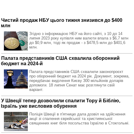
Чистий продаж НБУ цього тижня знизився до $400
млн
Згідно з інформацією НБУ на його сайті, з 10 до 14
липня 2023 року купівля ним валюти впала з $6,7 млн
до $0,9 млн, тоді як продаж - з $478,5 млн до $401,6
млн.
Палата представників США схвалила оборонний
бюджет на 2024-й
Палата представників США схвалили законопроєкт
про оборонний бюджет на 2024 рік. Документ, зокрема,
передбачає виділення Києву 300 мільйонів доларів
допомоги. 18 липня Сенат має розглянути свій
варіант.
У Швеції тепер дозволили спалити Тору й Біблію,
Ізраїль уже висловив обурення
Поліція Швеції в п'ятницю дала дозвіл на здійснення
акції зі спалення єврейської та християнської
священних книг біля посольства Ізраїлю в Стокгольмі.