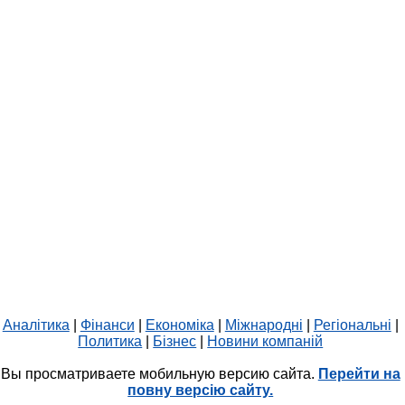
Аналітика
|
Фінанси
|
Економіка
|
Міжнародні
|
Регіональні
|
Политика
|
Бізнес
|
Новини компаній
Вы просматриваете мобильную версию сайта.
Перейти на
повну версію сайту.