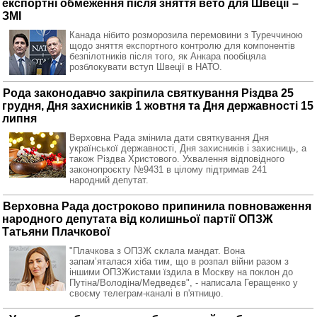
експортні обмеження після зняття вето для Швеції –
ЗМІ
Канада нібито розморозила перемовини з Туреччиною
щодо зняття експортного контролю для компонентів
безпілотників після того, як Анкара пообіцяла
розблокувати вступ Швеції в НАТО.
Рода законодавчо закріпила святкування Різдва 25
грудня, Дня захисників 1 жовтня та Дня державності 15
липня
Верховна Рада змінила дати святкування Дня
української державності, Дня захисників і захисниць, а
також Різдва Христового. Ухвалення відповідного
законопроєкту №9431 в цілому підтримав 241
народний депутат.
Верховна Рада достроково припинила повноваження
народного депутата від колишньої партії ОПЗЖ
Татьяни Плачкової
"Плачкова з ОПЗЖ склала мандат. Вона
запамʼяталася хіба тим, що в розпал війни разом з
іншими ОПЗЖистами їздила в Москву на поклон до
Путіна/Володіна/Медведєв", - написала Геращенко у
своєму телеграм-каналі в п'ятницю.