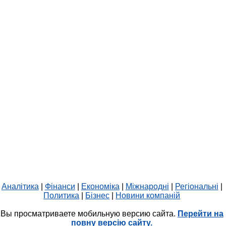
Аналітика
|
Фінанси
|
Економіка
|
Міжнародні
|
Регіональні
|
Политика
|
Бізнес
|
Новини компаній
Вы просматриваете мобильную версию сайта.
Перейти на
повну версію сайту.