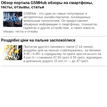
Обзор портала GSMHub обзоры на смартфоны,
тесты, отзывы, статьи
GSMHub - это один из самых популярных и
авторитетных онлайн-порталов, посвященных
мобильным технологиям. Он предоставляет
обширную информацию о смартфонах, планшетах,
гаджетах и других устройствах, а также новости,
обзоры, тесты и отзывы.
Роздрібні ціни на пальне заспокоїлися
Протягом другого липневого тижня (7-14 липня)
роздрібні ціни на пальне стабілізувались: на бензини
А-95 і А-95+ в середньому по країні зросли всього на
4 коп./л і становили 47,93 грн/л й 50 грн/л, відповідно,
а дизпальне додало 15 коп./л — до 47 грн/л.