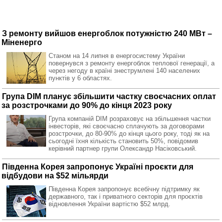
З ремонту вийшов енергоблок потужністю 240 МВт –
Міненерго
Станом на 14 липня в енергосистему України
повернувся з ремонту енергоблок теплової генерації, а
через негоду в країні знеструмлені 140 населених
пунктів у 6 областях.
Група DIM планує збільшити частку своєчасних оплат
за розстрочками до 90% до кінця 2023 року
Група компаній DIM розраховує на збільшення частки
інвесторів, які своєчасно сплачують за договорами
розстрочки, до 80-90% до кінця цього року, тоді як на
сьогодні їхня кількість становить 50%, повідомив
керівний партнер групи Олександр Насіковський.
Південна Корея запропонує Україні проєкти для
відбудови на $52 мільярди
Південна Корея запропонує всебічну підтримку як
державного, так і приватного секторів для проєктів
відновлення України вартістю $52 млрд.