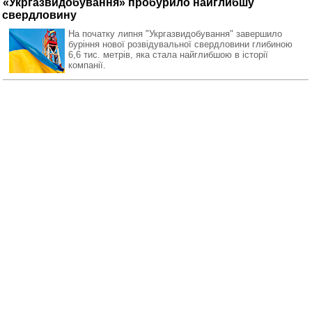
«Укргазвидобування» пробурило найглибшу
свердловину
На початку липня "Укргазвидобування" завершило
буріння нової розвідувальної свердловини глибиною
6,6 тис. метрів, яка стала найглибшою в історії
компанії.