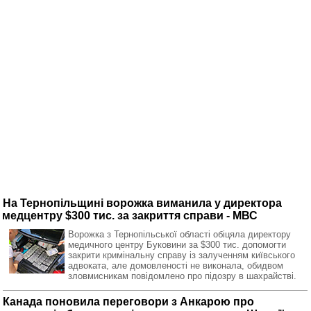
На Тернопільщині ворожка виманила у директора
медцентру $300 тис. за закриття справи - МВС
Ворожка з Тернопільської області обіцяла директору
медичного центру Буковини за $300 тис. допомогти
закрити кримінальну справу із залученням київського
адвоката, але домовленості не виконала, обидвом
зловмисникам повідомлено про підозру в шахрайстві.
Канада поновила переговори з Анкарою про