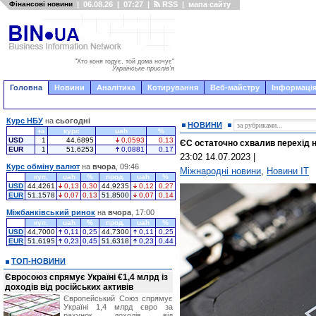
Фінансові новини
|
06.08.26
|
07:27
|
RSS
|
мапа сайту
"Хто коня годує, той дома ночує"
Українське прислів'я
Головна
Новини
Аналітика
Котирування
Веб-майстру
Інформація
Курс НБУ
на
сьогодні
НОВИНИ
за
курс
uah
%
USD
1
44,6895
0,0593
0,13
ЄС остаточно схвалив перехід н
EUR
1
51,6253
0,0881
0,17
23:02 14.07.2023
|
Курс обміну валют
на
вчора
, 09:46
Міжнародні новини
,
Новини IT
куп.
uah
%
прод.
uah
%
USD
44,4261
0,13
0,30
44,9235
0,12
0,27
EUR
51,1578
0,07
0,13
51,8500
0,07
0,14
Міжбанківський ринок
на
вчора
, 17:00
куп.
uah
%
прод.
uah
%
USD
44,7000
0,11
0,25
44,7300
0,11
0,25
EUR
51,6195
0,23
0,45
51,6318
0,23
0,44
ТОП-НОВИНИ
Євросоюз спрямує Україні €1,4 млрд із
доходів від російських активів
Європейський Союз спрямує
Україні 1,4 млрд євро за
рахунок доходів від