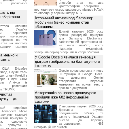
способи атак на два
них російських
криптографічні алгоритми -
постквантову схему цифрового підпису HAWK
мають від
та спрощену версію шифру AES.
 зберігання
Історичний антирекорд Samsung:
мобільний бізнес компанії став
отова сприяти
збитковим
ченню України
Другий квартал 2026 року
вими зерновим
приніс рекордний прибуток
для тимчасового
для Samsung Electronics,
я врожаю на тлі
забезпечений зростанням цін
 атак на портову
на чипи пам'яті, проте
ладнили експорт
підрозділ смартфонів
завершив період із першим в історії збитком.
а мемкоїн
У Google Docs з’явилася генерація
гають
діаграм і зображень на базі штучного
інтелекту
 США Елізабет
Google почав розгортати нову
ічард Блументаль
ШІ-функцію в Google Docs,
до голови Комісії з
яка дозволить Gemini
перів і бірж США
створювати візуальні
ла Аткінса із
матеріали на основі тексту
м розпочати
просто в документі.
їна TRUMP.
Авторизацію за новою процедурою
 чистий
пройшли вже 682 інформаційні
ручку – до
системи
У першому півріччі 2026 року
ський виробник
Державна служба
 Advanced Micro
спеціального зв'язку та
другому кварталі
захисту інформації України
истий прибуток у
внесла до переліку
а, одночасно
авторизованих 485
ний прибуток і
інформаційних систем.
ми за очікування