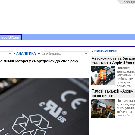
реєстр
 про BIN.ua
ПРЕС-РЕЛІЗИ
АНАЛІТИКА
Автономність та батар
а знімні батареї у смартфонах до 2027 року
флагманів Apple iPhone
Питання
залишає
ключових 
вибору суч
пристрою
сегмента.
Тилові вакансії «Азову
фінансистів
Ця тилова в
для кандида
виконувати 
звʼязку із
здоровʼя.