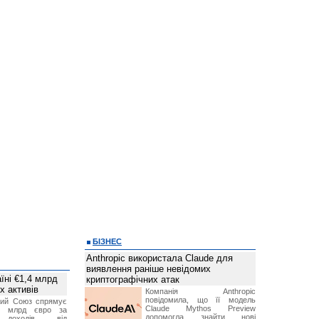
БІЗНЕС
Anthropic використала Claude для
виявлення раніше невідомих
їні €1,4 млрд
криптографічних атак
х активів
Компанія Anthropic
повідомила, що її модель
кий Союз спрямує
Claude Mythos Preview
,4 млрд євро за
допомогла знайти нові
 доходів від