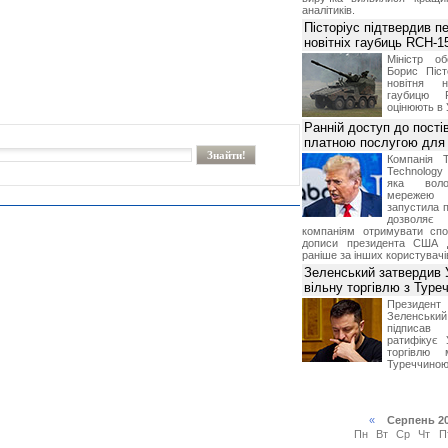
аналітиків.
Пісторіус підтвердив п
новітніх гаубиць RCH-1
Міністр о
Борис Піст
новітня н
гаубицю 
оцінюють в 
Ранній доступ до пості
платною послугою для 
Компанія 
Technolog
яка воло
мережею 
запустила п
дозволя
компаніям отримувати спо
дописи президента США 
раніше за інших користувачі
Зеленський затвердив 
вільну торгівлю з Туре
Президе
Зеленськ
підписа
ратифікує 
торгівлю 
Туреччиною
«
Серпень 2
Пн
Вт
Ср
Чт
П