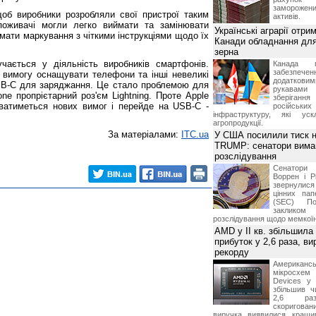
замороже
об виробники розробляли свої пристрої таким
активів.
оживачі могли легко виймати та замінювати
Українські аграрії отри
 мати маркування з чіткими інструкціями щодо їх
Канади обладнання для
зерна
ається у діяльність виробників смартфонів.
Канада г
забезпе
вимогу оснащувати телефони та інші невеликі
додатко
SB-C для заряджання. Це стало проблемою для
рукавами 
one пропрієтарний роз'єм Lightning. Проте Apple
зберіганн
ватиметься нових вимог і перейде на USB-C -
російських
інфраструктуру, які уск
агропродукції.
За матеріалами:
ITC.ua
У США посилили тиск н
TRUMP: сенатори вима
розслідування
Сенатори
Воррен і Р
звернулися 
цінних па
(SEC) По
заклико
розслідування щодо мемко
AMD у II кв. збільшила
прибуток у 2,6 раза, ви
рекорду
Американ
мікросхем
Devices у 
збільшив ч
2,6 раз
скоригова
виручка виявилися кращи