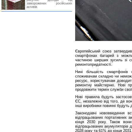
заморожених російських
активів.
Європейський союз затвердив
смартфонах батарей з можли
частиною ширших зусиль зі ск
ремонтопридатності.
Нині більшість смартфонів 
споживачам складно чи неможл
ресурс, користувачам доводит
ремонтну майстерню. Нові п
продовжити термін служби свої
Нові правила будуть застосов
ЄС, незалежно від того, де во
інші виробники повинні будуть 
Законодавчі нововведення вс
відпрацьованих портативних а
кінця 2030 року. Також вон
відпрацьованих акумуляторів д
2028 року та 61% до кінця 2031