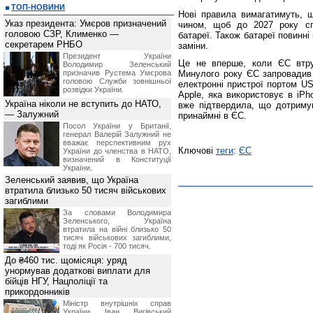
ТОП-НОВИНИ
Нові правила вимагатимуть, щ
Указ президента: Умєров призначений
чином, щоб до 2027 року сп
головою СЗР, Клименко —
батареї. Також батареї повинні
секретарем РНБО
заміни.
Президент України
Це не вперше, коли ЄС втруч
Володимир Зеленський
призначив Pустема Умєрова
Минулого року ЄС запровадив 
головою Служби зовнішньої
електронні пристрої портом U
розвідки України.
Apple, яка використовує в iPh
Україна ніколи не вступить до НАТО,
вже підтвердила, що дотриму
— Залужний
принаймні в ЄС.
Посол України у Британії,
генерал Валерій Залужний не
вважає перспективним рух
Ключові
теги
:
ЄС
України до членства в НАТО,
визначений в Конституції
України.
Зеленський заявив, що Україна
втратила близько 50 тисяч військових
загиблими
За словами Володимира
Зеленського, Україна
втратила на війні близько 50
тисяч військових загиблими,
тоді як Росія - 700 тисяч.
До ₴460 тис. щомісяця: уряд
унормував додаткові виплати для
бійців НГУ, Нацполіції та
прикордонників
Міністр внутрішніх справ
України Іван Вигівський