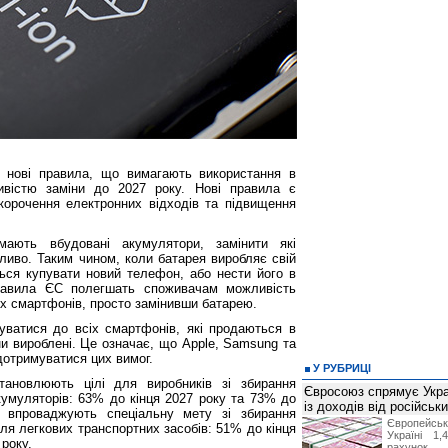
 нові правила, що вимагають використання в
вістю заміни до 2027 року. Нові правила є
орочення електронних відходів та підвищення
мають вбудовані акумулятори, замінити які
иво. Таким чином, коли батарея виробляє свій
ься купувати новий телефон, або нести його в
равила ЄС полегшать споживачам можливість
х смартфонів, просто замінивши батарею.
уватися до всіх смартфонів, які продаються в
ни вироблені. Це означає, що Apple, Samsung та
дотримуватися цих вимог.
У РУБРИЦІ
тановлюють цілі для виробників зі збирання
Євросоюз спрямує Укра
кумуляторів: 63% до кінця 2027 року та 73% до
із доходів від російськи
и впроваджують спеціальну мету зі збирання
Європейсь
ля легкових транспортних засобів: 51% до кінця
Україні 1
 року.
рахунок