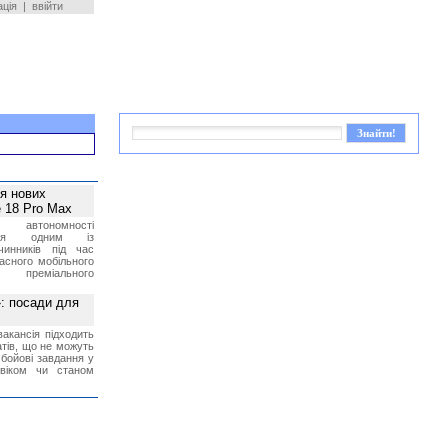
ація
|
ввійти
ея нових
 18 Pro Max
 автономності
ться одним із
чинників під час
асного мобільного
 преміального
»: посади для
акансія підходить
тів, що не можуть
бойові завдання у
 віком чи станом