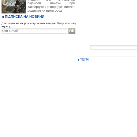
підписав накази про
затвердження порядків виплат
додаткових винагород
ПІДПИСКА НА НОВИНИ
Для підписки на розсилку новин введіть Вашу поштову
адресу :
ТЕГИ