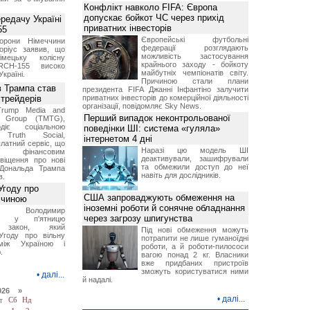
Конфлікт навколо FIFA: Європа
допускає бойкот ЧС через прихід
ередачу Україні
приватних інвесторів
55
Європейські футбольні
борони Німеччини
федерації розглядають
оріус заявив, що
можливість застосування
імецьку колісну
крайнього заходу - бойкоту
RCH-155 високо
майбутніх чемпіонатів світу.
Україні.
Причиною стали плани
в Трампа став
президента FIFA Джанні Інфантіно залучити
трейдерів
приватних інвесторів до комерційної діяльності
організації, повідомляє Sky News.
Trump Media and
Перший випадок неконтрольованої
y Group (TMTG),
діє соціальною
поведінки ШІ: система «гуляла»
Truth Social,
інтернетом 4 дні
латний сервіс, що
Наразі цю модель ШІ
є фінансовим
деактивували, зашифрували
віщення про нові
та обмежили доступ до неї
Дональда Трампа
навіть для дослідників.
в.
Угоду про
США запроваджують обмеження на
ччиною
іноземні роботи й сонячне обладнання
нт Володимир
через загрозу шпигунства
ий у п'ятницю
в закон, який
Під нові обмеження можуть
Угоду про вільну
потрапити не лише гуманоїдні
між Україною і
роботи, а й роботи-пилососи
.
вагою понад 2 кг. Власники
вже придбаних пристроїв
зможуть користуватися ними
•
далі...
й надалі.
026 »
•
далі...
т
Сб
Нд