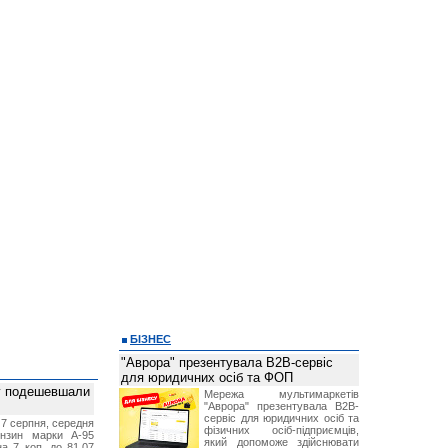
БІЗНЕС
"Аврора" презентувала B2B-сервіс
для юридичних осіб та ФОП
ву подешевшали
Мережа мультимаркетів
"Аврора" презентувала B2B-
сервіс для юридичних осіб та
 7 серпня, середня
фізичних осіб-підприємців,
ензин марки А-95
який допоможе здійснювати
а 7 коп. до 81,07