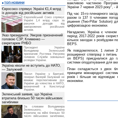
ТОП-НОВИНИ
важливою частиною Програм
України 7 червня 2023 року", - 
Євросоюз спрямує Україні €1,4 млрд
із доходів від російських активів
Під час 15-го пленарного зас
Європейський Союз спрямує
разом із 137 її членами пого
Україні 1,4 млрд євро за
рішення (Two‐Pillar Solution)
рахунок доходів від
цифровізацією економіки.
заморожених російських
активів.
Нагадаємо, Україна є членом 
Указ президента: Умєров призначений
період 2017-2022 років скори
головою СЗР, Клименко —
кількох заходах з розбудови п
секретарем РНБО
BEPS.
Президент України
Як повідомлялося, 1 липня 2
Володимир Зеленський
призначив Pустема Умєрова
розширеної співпраці з питан
головою Служби зовнішньої
on BEPS) приєдналися до гл
розвідки України.
системи оподаткування для вел
Україна ніколи не вступить до НАТО,
План складається з двох блок
— Залужний
принципи міжнародної системи
Посол України у Британії,
років і більше не відповідає
генерал Валерій Залужний не
вважає перспективним рух
економіки.
України до членства в НАТО,
визначений в Конституції
України.
Зеленський заявив, що Україна
втратила близько 50 тисяч військових
загиблими
За словами Володимира
Зеленського, Україна
втратила на війні близько 50
тисяч військових загиблими,