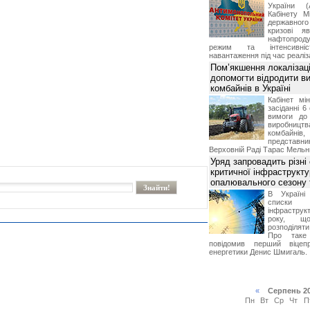
України (
Кабінету М
державног
кризові я
нафтопроду
режим та інтенсивніс
навантаження під час реаліза
Пом’якшення локалізаці
допомогти відродити в
комбайнів в Україні
Кабінет мі
засіданні 6
вимоги до 
виробниц
комбайн
предста
Верховній Раді Тарас Мельн
Уряд запровадить різні
критичної інфраструкт
опалювального сезону 
В Україні
списки
інфраструкт
року, що
розподілят
Про таке
повідомив перший віцепр
енергетики Денис Шмигаль.
«
Серпень 2
Пн
Вт
Ср
Чт
П