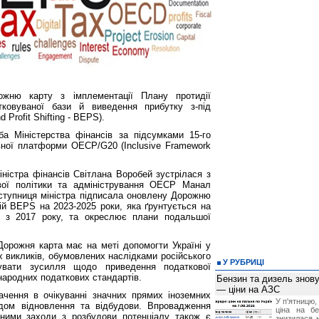
ожню карту з імплементації Плану протидії
тковуваної бази й виведення прибутку з-під
 Profit Shifting - BEPS).
а Міністерства фінансів за підсумками 15-го
вної платформи ОЕСР/G20 (Inclusive Framework
ністра фінансів Світлана Воробей зустрілася з
вої політики та адміністрування ОЕСР Манал
 заступниця міністра підписала оновлену Дорожню
ій BEPS на 2023-2025 роки, яка ґрунтується на
ій з 2017 року, та окреслює плани подальшої
Дорожня карта має на меті допомогти Україні у
х викликів, обумовлених наслідками російського
У РУБРИЦІ
зувати зусилля щодо приведення податкової
народних податкових стандартів.
Бензин та дизель зно
— ціни на АЗС
ачення в очікуванні значних прямих іноземних
У п'ятницю,
іодом відновлення та відбудови. Впровадження
ціна на б
 ними заходи з розбудови потенціалу також є
знизилася н