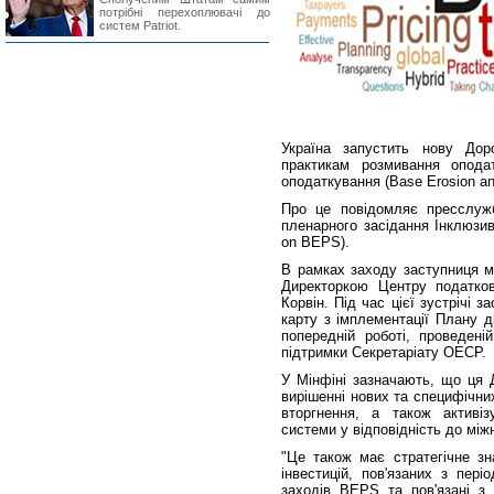
потрібні перехоплювачі до
систем Patriot.
Україна запустить нову Дор
практикам розмивання опода
оподаткування (Base Erosion and
Про це повідомляє пресслужб
пленарного засідання Інклюзи
on BEPS).
В рамках заходу заступниця мі
Директоркою Центру податко
Корвін. Під час цієї зустрічі
карту з імплементації Плану д
попередній роботі, проведен
підтримки Секретаріату ОЕСР.
У Мінфіні зазначають, що ця 
вирішенні нових та специфічни
вторгнення, а також активі
системи у відповідність до між
"Це також має стратегічне зн
інвестицій, пов'язаних з пер
заходів BEPS та пов'язані з