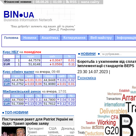
Фінансові новини
|
08.08.26
|
01:09
|
RSS
|
мапа сайту
"Ваш добробут залежить від ваших дій та рішень"
Джон Д. Рокфеллер
Головна
Новини
Аналітика
Котирування
Веб-майстру
Інформація
Курс НБУ
на
понеділок
НОВИНИ
за
курс
uah
%
USD
1
44,7579
0,0047
0,01
Боротьба з ухиленням від сплат
EUR
1
51,6148
0,0569
0,11
імплементації стандартів BEPS
23:30 14.07.2023
|
Курс обміну валют
на
вчора
, 09:48
куп.
uah
%
прод.
uah
%
Економіка
USD
44,4784
0,01
0,01
44,9448
0,01
0,02
EUR
51,2752
0,03
0,06
51,9080
0,01
0,01
Міжбанківський ринок
на
вчора
, 17:01
куп.
uah
%
прод.
uah
%
USD
44,7500
0,05
0,11
44,7800
0,04
0,09
EUR
51,7399
0,13
0,25
51,7612
0,12
0,23
ТОП-НОВИНИ
Постачання ракет для Patriot Україні не
буде: Трамп зробив заяву
Президент США Дональд
Трамп заявив, що
Сполученим Штатам самим