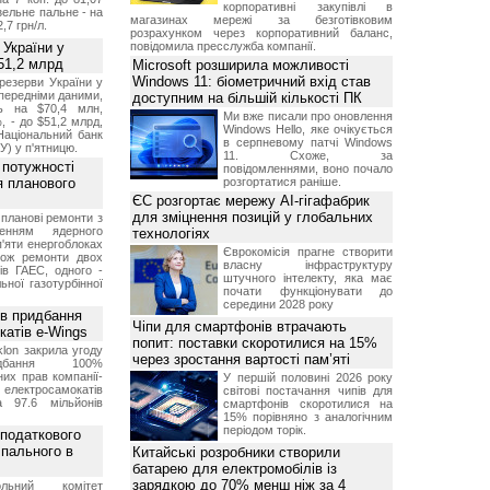
корпоративні закупівлі в
изельне пальне - на
магазинах мережі за безготівковим
2,7 грн/л.
розрахунком через корпоративний баланс,
 України у
повідомила пресслужба компанії.
51,2 млрд
Microsoft розширила можливості
Windows 11: біометричний вхід став
резерви України у
опередніми даними,
доступним на більшій кількості ПК
ь на $70,4 млн,
Ми вже писали про оновлення
, - до $51,2 млрд,
Windows Hello, яке очікується
Національний банк
в серпневому патчі Windows
У) у п'ятницю.
11. Схоже, за
 потужності
повідомленнями, воно почало
ля планового
розгортатися раніше.
ЄС розгортає мережу AI-гігафабрик
для зміцнення позицій у глобальних
планові ремонти з
женням ядерного
технологіях
'яти енергоблоках
Єврокомісія прагне створити
кож ремонти двох
власну інфраструктуру
тів ГАЕС, одного -
штучного інтелекту, яка має
ьної газотурбінної
почати функціонувати до
середини 2028 року
ив придбання
Чіпи для смартфонів втрачають
катів e-Wings
попит: поставки скоротилися на 15%
lon закрила угоду
через зростання вартості пам’яті
бання 100%
их прав компанії-
У першій половині 2026 року
електросамокатів
світові постачання чипів для
а 97.6 мільйонів
смартфонів скоротилися на
15% порівняно з аналогічним
періодом торік.
 податкового
 пального в
Китайські розробники створили
батарею для електромобілів із
зарядкою до 70% менш ніж за 4
ольний комітет