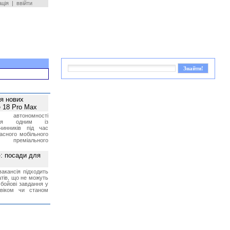
ація
|
ввійти
ея нових
 18 Pro Max
 автономності
ться одним із
чинників під час
асного мобільного
 преміального
»: посади для
акансія підходить
тів, що не можуть
бойові завдання у
 віком чи станом