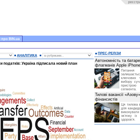
реєстр
 про BIN.ua
ПРЕС-РЕЛІЗИ
АНАЛІТИКА
Автономність та батар
и податків: Україна підписала новий план
флагманів Apple iPhone
Питання
залишає
ключових 
вибору суч
пристрою
сегмента.
Тилові вакансії «Азову
фінансистів
Ця тилова в
для кандида
виконувати 
звʼязку із
здоровʼя.