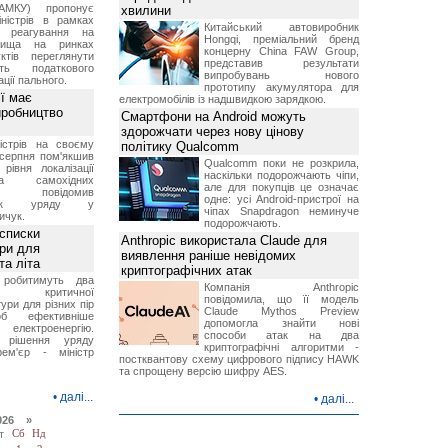
АМКУ) пропонує
хвилини
іністрів в рамках
Китайський автовиробник
о реагування на
Hongqi, преміальний бренд
вища на ринках
концерну China FAW Group,
ктів переглянути
представив результати
ть податкового
випробувань нового
ції пального.
прототипу акумулятора для
ї має
електромобілів із надшвидкою зарядкою.
иробництво
Смартфони на Android можуть
здорожчати через нову цінову
ністрів на своєму
політику Qualcomm
 серпня пом'якшив
Qualcomm поки не розкрила,
рівня локалізації
наскільки подорожчають чіпи,
тва самохідних
але для покупців це означає
ів, повідомив
одне: усі Android-пристрої на
вник уряду у
чіпах Snapdragon неминуче
ичук.
подорожчають.
 списки
Anthropic використала Claude для
ури для
виявлення раніше невідомих
та літа
криптографічних атак
 робитимуть два
Компанія Anthropic
 критичної
повідомила, що її модель
ури для різних пір
Claude Mythos Preview
б ефективніше
допомогла знайти нові
и електроенергію.
способи атак на два
 рішення уряду
криптографічні алгоритми -
ем'єр - міністр
постквантову схему цифрового підпису HAWK
та спрощену версію шифру AES.
•
далі...
•
далі...
026 »
т
Сб
Нд