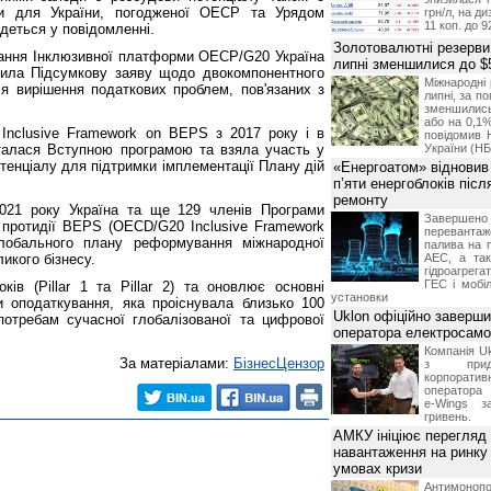
и для України, погодженої ОЕСР та Урядом
грн/л, на д
11 коп. до 9
йдеться у повідомленні.
Золотовалютні резерви
ідання Інклюзивної платформи ОЕСР/G20 Україна
липні зменшилися до $
дила Підсумкову заяву щодо двокомпонентного
Міжнародні 
 для вирішення податкових проблем, пов'язаних з
липні, за п
зменшилис
або на 0,1%
Inclusive Framework on BEPS з 2017 року і в
повідомив 
сталася Вступною програмою та взяла участь у
України (НБ
отенціалу для підтримки імплементації Плану дій
«Енергоатом» відновив
п’яти енергоблоків піс
ремонту
021 року Україна та ще 129 членів Програми
Завершено 
ь протидії BEPS (OECD/G20 Inclusive Framework
переванта
обального плану реформування міжнародної
палива на п
икого бізнесу.
АЕС, а та
гідроагрега
ГЕС і мобіл
ів (Pillar 1 та Pillar 2) та оновлює основні
установки
 оподаткування, яка проіснувала близько 100
Uklon офіційно заверш
 потребам сучасної глобалізованої та цифрової
оператора електросамо
Компанія Uk
За матеріалами:
БізнесЦензор
з прид
корпоративн
оператора 
e-Wings з
гривень.
АМКУ ініціює перегляд
навантаження на ринку
умовах кризи
Антимоноп