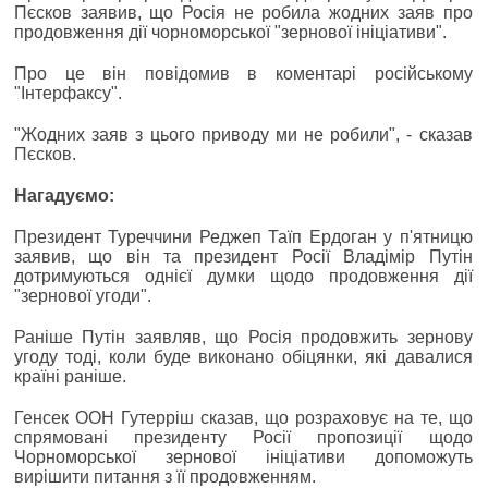
Пєсков заявив, що Росія не робила жодних заяв про
продовження дії чорноморської "зернової ініціативи".
Про це він повідомив в коментарі російському
"Інтерфаксу".
"Жодних заяв з цього приводу ми не робили", - сказав
Пєсков.
Нагадуємо:
Президент Туреччини Реджеп Таїп Ердоган у п'ятницю
заявив, що він та президент Росії Владімір Путін
дотримуються однієї думки щодо продовження дії
"зернової угоди".
Раніше Путін заявляв, що Росія продовжить зернову
угоду тоді, коли буде виконано обіцянки, які давалися
країні раніше.
Генсек ООН Гутерріш сказав, що розраховує на те, що
спрямовані президенту Росії пропозиції щодо
Чорноморської зернової ініціативи допоможуть
вирішити питання з її продовженням.