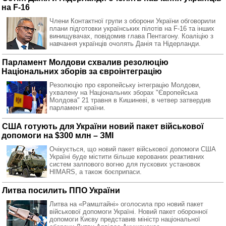
на F-16
Члени Контактної групи з оборони України обговорили
плани підготовки українських пілотів на F-16 та інших
винищувачах, повідомив глава Пентагону. Коаліцію з
навчання українців очолять Данія та Нідерланди.
Парламент Молдови схвалив резолюцію
Національних зборів за євроінтеграцію
Резолюцію про європейську інтеграцію Молдови,
ухвалену на Національних зборах "Європейська
Молдова" 21 травня в Кишиневі, в четвер затвердив
парламент країни.
США готують для України новий пакет військової
допомоги на $300 млн – ЗМІ
Очікується, що новий пакет військової допомоги США
Україні буде містити більше керованих реактивних
систем залпового вогню для пускових установок
HIMARS, а також боєприпаси.
Литва посилить ППО України
Литва на «Рамштайні» оголосила про новий пакет
військової допомоги Україні. Новий пакет оборонної
допомоги Києву представив міністр національної