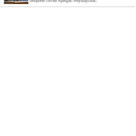
оборони Литви Арвідас Анушаускас.