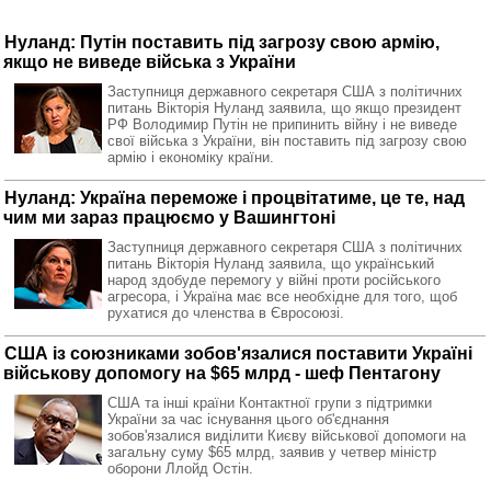
Нуланд: Путін поставить під загрозу свою армію,
якщо не виведе війська з України
Заступниця державного секретаря США з політичних
питань Вікторія Нуланд заявила, що якщо президент
РФ Володимир Путін не припинить війну і не виведе
свої війська з України, він поставить під загрозу свою
армію і економіку країни.
Нуланд: Україна переможе і процвітатиме, це те, над
чим ми зараз працюємо у Вашингтоні
Заступниця державного секретаря США з політичних
питань Вікторія Нуланд заявила, що український
народ здобуде перемогу у війні проти російського
агресора, і Україна має все необхідне для того, щоб
рухатися до членства в Євросоюзі.
США із союзниками зобов'язалися поставити Україні
військову допомогу на $65 млрд - шеф Пентагону
США та інші країни Контактної групи з підтримки
України за час існування цього об'єднання
зобов'язалися виділити Києву військової допомоги на
загальну суму $65 млрд, заявив у четвер міністр
оборони Ллойд Остін.