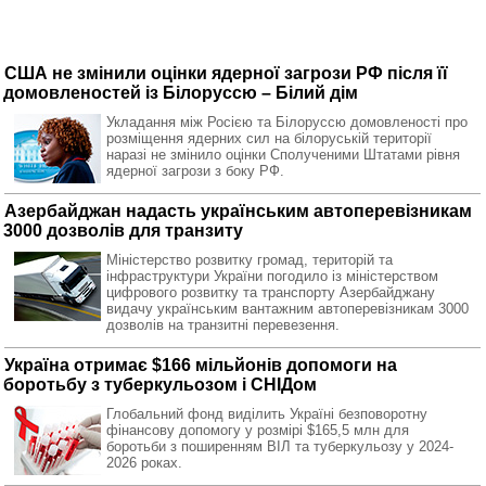
США не змінили оцінки ядерної загрози РФ після її
домовленостей із Білоруссю – Білий дім
Укладання між Росією та Білоруссю домовленості про
розміщення ядерних сил на білоруській території
наразі не змінило оцінки Сполученими Штатами рівня
ядерної загрози з боку РФ.
Азербайджан надасть українським автоперевізникам
3000 дозволів для транзиту
Міністерство розвитку громад, територій та
інфраструктури України погодило із міністерством
цифрового розвитку та транспорту Азербайджану
видачу українським вантажним автоперевізникам 3000
дозволів на транзитні перевезення.
Україна отримає $166 мільйонів допомоги на
боротьбу з туберкульозом і СНІДом
Глобальний фонд виділить Україні безповоротну
фінансову допомогу у розмірі $165,5 млн для
боротьби з поширенням ВІЛ та туберкульозу у 2024-
2026 роках.