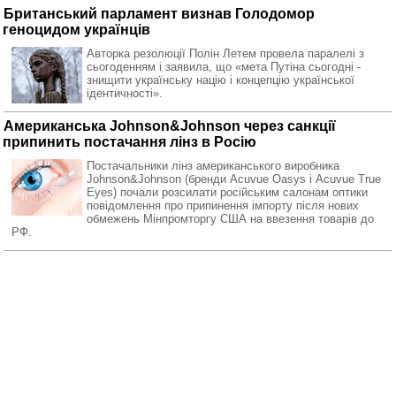
Британський парламент визнав Голодомор
геноцидом українців
Авторка резолюції Полін Летем провела паралелі з
сьогоденням і заявила, що «мета Путіна сьогодні -
знищити українську націю і концепцію української
ідентичності».
Американська Johnson&Johnson через санкції
припинить постачання лінз в Росію
Постачальники лінз американського виробника
Johnson&Johnson (бренди Acuvue Oasys і Acuvue True
Eyes) почали розсилати російським салонам оптики
повідомлення про припинення імпорту після нових
обмежень Мінпромторгу США на ввезення товарів до
РФ.