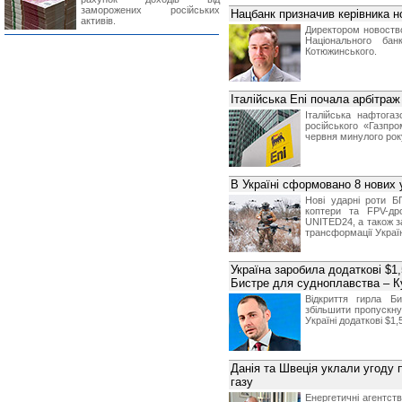
заморожених російських
Нацбанк призначив керівника н
активів.
Директором новоств
Національного ба
Котюжинського.
Італійська Eni почала арбітра
Італійська нафтогаз
російського «Газпр
червня минулого рок
В Україні сформовано 8 нових
Нові ударні роти Б
коптери та FPV-др
UNITED24, а також з
трансформації Украї
Україна заробила додаткові $1,
Бистре для судноплавства – К
Відкриття гирла Б
збільшити пропускну
Україні додаткові $1,
Данія та Швеція уклали угоду 
газу
Енергетичні агентств