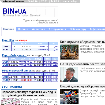
Фінансові новини
|
06.08.26
|
17:51
|
RSS
|
мапа сайту
"Одне сьогодні краще двох завтра"
Українське прислів'я
Головна
Новини
Аналітика
Котирування
Веб-майстру
Інформація
Курс НБУ
на
завтра
Київ отримає «Абрамси» без ви
за
курс
uah
%
Україна отримає 
USD
1
44,7626
0,0731
0,16
високотехнологічни
EUR
1
51,6717
0,0464
0,09
повідомило видання 
Курс обміну валют
на
сьогодні
, 09:43
куп.
uah
%
прод.
uah
%
USD
44,4840
0,06
0,13
44,9364
0,01
0,03
НАЗК удосконалить реєстр звіт
EUR
51,3060
0,15
0,29
51,9148
0,06
0,12
Національне агентс
Міжбанківський ринок
на
сьогодні
, 17:05
реєстр звітності пол
куп.
uah
%
прод.
uah
%
USD
44,7000
0,00
0,00
44,7400
0,01
0,02
EUR
51,6106
0,01
0,02
51,6433
0,01
0,02
Вищий адмінсуд заборонив пра
ТОП-НОВИНИ
Скарга поліції с
Євросоюз спрямує Україні €1,4 млрд із
Бранденбурга: 9 т
доходів від російських активів
використанні. Забор
Європейський Союз спрямує
Україні 1,4 млрд євро за
рахунок доходів від