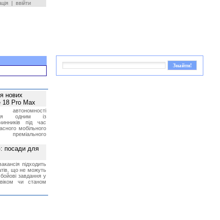
ація
|
ввійти
ея нових
 18 Pro Max
 автономності
ться одним із
чинників під час
асного мобільного
 преміального
»: посади для
акансія підходить
тів, що не можуть
бойові завдання у
 віком чи станом