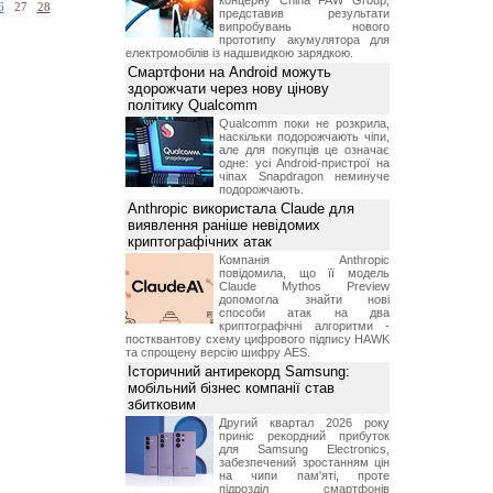
концерну China FAW Group,
6
27
28
представив результати
випробувань нового
прототипу акумулятора для
електромобілів із надшвидкою зарядкою.
Смартфони на Android можуть
здорожчати через нову цінову
політику Qualcomm
Qualcomm поки не розкрила,
наскільки подорожчають чіпи,
але для покупців це означає
одне: усі Android-пристрої на
чіпах Snapdragon неминуче
подорожчають.
Anthropic використала Claude для
виявлення раніше невідомих
криптографічних атак
Компанія Anthropic
повідомила, що її модель
Claude Mythos Preview
допомогла знайти нові
способи атак на два
криптографічні алгоритми -
постквантову схему цифрового підпису HAWK
та спрощену версію шифру AES.
Історичний антирекорд Samsung:
мобільний бізнес компанії став
збитковим
Другий квартал 2026 року
приніс рекордний прибуток
для Samsung Electronics,
забезпечений зростанням цін
на чипи пам'яті, проте
підрозділ смартфонів