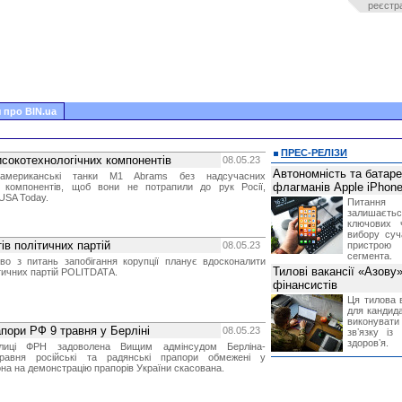
реєстр
 про BIN.ua
ПРЕС-РЕЛІЗИ
сокотехнологічних компонентів
08.05.23
Автономність та батар
американські танки M1 Abrams без надсучасних
флагманів Apple iPhone
х компонентів, щоб вони не потрапили до рук Росії,
USA Today.
Питання
залишає
ключових 
вибору суч
ів політичних партій
08.05.23
пристрою
сегмента.
тво з питань запобігання корупції планує вдосконалити
Тилові вакансії «Азову
ітичних партій POLITDATА.
фінансистів
Ця тилова в
для кандида
виконувати 
пори РФ 9 травня у Берліні
08.05.23
звʼязку із
здоровʼя.
толиці ФРН задоволена Вищим адмінсудом Берліна-
равня російські та радянські прапори обмежені у
она на демонстрацію прапорів України скасована.