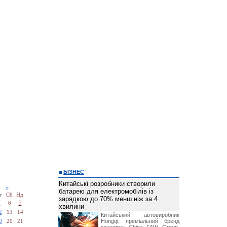
БІЗНЕС
Китайські розробники створили
23
»
батарею для електромобілів із
т
Сб
Нд
зарядкою до 70% менш ніж за 4
5
6
7
хвилини
2
13
14
Китайський автовиробник
Hongqi, преміальний бренд
9
20
21