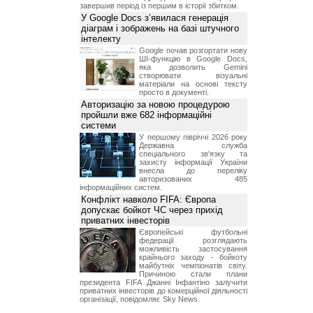
завершив період із першим в історії збитком.
У Google Docs з’явилася генерація
діаграм і зображень на базі штучного
інтелекту
Google почав розгортати нову
ШІ-функцію в Google Docs,
яка дозволить Gemini
створювати візуальні
матеріали на основі тексту
просто в документі.
Авторизацію за новою процедурою
пройшли вже 682 інформаційні
системи
У першому півріччі 2026 року
Державна служба
спеціального зв'язку та
захисту інформації України
внесла до переліку
авторизованих 485
інформаційних систем.
Конфлікт навколо FIFA: Європа
допускає бойкот ЧС через прихід
приватних інвесторів
Європейські футбольні
федерації розглядають
можливість застосування
крайнього заходу - бойкоту
майбутніх чемпіонатів світу.
Причиною стали плани
президента FIFA Джанні Інфантіно залучити
приватних інвесторів до комерційної діяльності
організації, повідомляє Sky News.