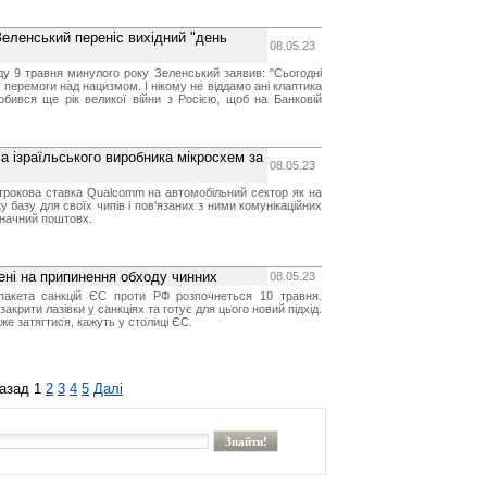
еленський переніс вихідний "день
08.05.23
ду 9 травня минулого року Зеленський заявив: "Сьогодні
перемоги над нацизмом. І нікому не віддамо ані клаптика
добився ще рік великої війни з Росією, щоб на Банковій
 ізраїльського виробника мікросхем за
08.05.23
трокова ставка Qualcomm на автомобільний сектор як на
у базу для своїх чипів і пов'язаних з ними комунікаційних
значний поштовх.
ені на припинення обходу чинних
08.05.23
пакета санкцій ЄС проти РФ розпочнеться 10 травня.
акрити лазівки у санкціях та готує для цього новий підхід.
же затягтися, кажуть у столиці ЄС.
азад
1
2
3
4
5
Далі