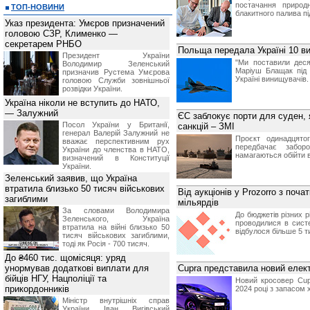
постачання природ
ТОП-НОВИНИ
блакитного палива пі
Указ президента: Умєров призначений
головою СЗР, Клименко —
секретарем РНБО
Польща передала Україні 10 в
Президент України
"Ми поставили деся
Володимир Зеленський
Маріуш Блащак під 
призначив Pустема Умєрова
Україні винищувачів.
головою Служби зовнішньої
розвідки України.
Україна ніколи не вступить до НАТО,
— Залужний
ЄС заблокує порти для суден, 
Посол України у Британії,
санкцій – ЗМІ
генерал Валерій Залужний не
Проєкт одинадцято
вважає перспективним рух
передбачає забор
України до членства в НАТО,
намагаються обійти 
визначений в Конституції
України.
Зеленський заявив, що Україна
втратила близько 50 тисяч військових
Від аукціонів у Prozorro з поч
загиблими
мільярдів
За словами Володимира
До бюджетів різних р
Зеленського, Україна
проводилися в систе
втратила на війні близько 50
відбулося більше 5 т
тисяч військових загиблими,
тоді як Росія - 700 тисяч.
До ₴460 тис. щомісяця: уряд
унормував додаткові виплати для
Cupra представила новий елек
бійців НГУ, Нацполіції та
Новий кросовер Cu
прикордонників
2024 році з запасом 
Міністр внутрішніх справ
України Іван Вигівський