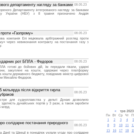
ового департаменту нагляду за банками
08.05.23
ореного Департаменту інтегрованого нагляду за банками
нку України (НБУ) з 8 травня призначено Андрія
ж проти «Газпрому»
08.05.23
ова компанія Eni ініціювала арбітражний розгляд проти
ому» через невиконання контракту на постачання газу з
у.
 ударних рот БПЛА - Федоров
08.05.23
ПЛА готові до бойових дій, їм передали пікапи, ударні
они, закуплені на кошти, одержані через платформу
а кошти державного бюджету, повідомив міністр цифрової
ни Михайло Федоров.
5 мільярда після відкриття гирла
08.05.23
убраков
истре для судноплавства у дельті Дунаю дозволило
 здатність дунайських портів у 3 рази, а також заробити
5 млрд.
«
трв 20
Пн
Вт
Ср
Чт
П
1
2
3
4
про солідарне постачання природного
08.05.23
8
9
10
11
1
15
16
17
18
1
а Данії та Швеції в понеділок уклали угоду про солідарне