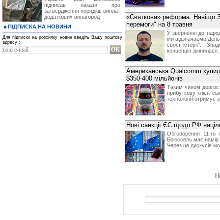
підписав накази про
затвердження порядків виплат
«Святкова» реформа. Навіщо З
додаткових винагород
перемоги" на 8 травня
ПІДПИСКА НА НОВИНИ
У зверненні до наро
Для підписки на розсилку новин введіть Вашу поштову
ми відзначаємо День 
адресу :
своєї історії". Зна
концепція змінилася.
Американська Qualcomm купила
$350-400 мільйонів
Таким чином довгос
прибуткову клієнтськ
технологій отримує 
Нові санкції ЄС щодо РФ націл
Обговорення 11-го 
Брюссель має намір з
Через це дискусія мо
Н