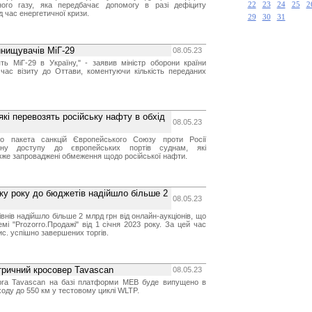
ного газу, яка передбачає допомогу в разі дефіциту
22
23
24
25
2
д час енергетичної кризи.
29
30
31
инищувачів МіГ-29
08.05.23
ть МіГ-29 в Україну," - заявив міністр оборони країни
час візиту до Оттави, коментуючи кількість переданих
які перевозять російську нафту в обхід
08.05.23
го пакета санкцій Європейського Союзу проти Росії
ону доступу до європейських портів суднам, які
вже запроваджені обмеження щодо російської нафти.
атку року до бюджетів надійшло більше 2
08.05.23
івнів надійшло більше 2 млрд грн від онлайн-аукціонів, що
мі "Prozorro.Продажі" від 1 січня 2023 року. За цей час
ис. успішно завершених торгів.
тричний кросовер Tavascan
08.05.23
pra Tavascan на базі платформи MEB буде випущено в
ходу до 550 км у тестовому циклі WLTP.