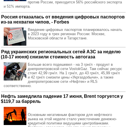
против России, приходится 56% российского экспорта
и 51% импорта.
Россия отказалась от введения цифровых паспортов
из-за нехватки чипов, - Forbes
Введение цифровых паспортов планировалось начать
в 2023 году в трех регионах России: Москве,
Московской области и Татарстане.
Ряд украинских региональных сетей АЗС за неделю
(10-17 июня) снизили стоимость автогаза
Больше всего подешевел - на 3 грн/л - продукт в
днепропетровской сети VostokGaz. Там сейчас ресурс
стоит 42,99 грн/л. На 1 грн/л, до 43 грн/л, 45,99 грн/л
и 42 грн/л снизили цены «Укргаздобычи», а также
днепропетровские сети «Нефтек» и RLS
соответственно.
Нефть замедлила падение 17 июня, Brent торгуется у
$119,7 за баррель
Основным негативным фактором для нефтяного
рынка на этой неделе стало ужесточение денежно-
кредитной политики ведущими центробанками.