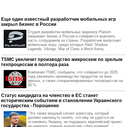
Еще один известный разработчик мобильных игр
закрыл бизнес в России
Студия разработки мобильных видеоигр Plarium
закрывает бизнес в России и собирается вывозить
часть сотрудников из страны. Разработчик выпускает
мобильные игры, среди которых Raid: Shadow
Legends, Vikings: War of Clans и Mech Arena.
TSMC увеличит производство микросхем по зрелым
техпроцессам в полтора раза
Компания TSMC сообщила, что собирается до 2025
года увеличить производство продуктов на базе
зрелых, а также специализированных техпроцессов на
50 %.
Статус кандидата на членство в ЕС станет
историческим событием в становлении Украинского
государства - Порошенко
"Это также мощный сигнал агрессору, который
должен наконец-то понять, что ему не удастся ни
остановить Украину, ни подорвать европейский проект,
ни навязать ложную концепцию сфер влияния", -