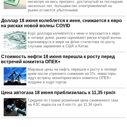
несмотря на весь прогресс, достигнутый за последние
несколько лет, большинство электромобилей на
рынке остаются убыточными.
Доллар 18 июня колеблется к иене, снижается к евро
на рисках новой волны COVID
Курс доллара колеблется к иене и опускается к евро
в четверг днем, рынки оценивают риски второй волны
коронавируса в мире на фоне статистики по росту
случаев заражения в США и Китае.
Стоимость нефти 18 июня перешла к росту перед
встречей комитета ОПЕК+
Мировые цены на нефть перешли к росту в четверг
днем после утреннего снижения на 1%, инвесторы
ждут встречу мониторингового комитета ОПЕК+
позднее в ходе торгов.
Цена автогаза 18 июня приблизилась к 11,35 грн/л
Средняя по стране розничная цена сжиженного газа
на АЗС выросла на 6 коп./л, до 11,34 грн/л.