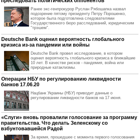
преследовать политических оппонентов
Ранее экс-генпрокурор Руслан Рябошапка назвал
подозрение пятому президенту Петру Порошенко,
которое была подготовлена следователями
Государственного бюро расследований, юридическим
"трэшем".
Deutsche Bank оценил вероятность глобального
кризиса из-за пандемии или войны
Deutsche Bank провел исследование, в котором
оценил вероятность глобального кризиса в ближайшие
10 лет. В качестве рисков - пандемия, война или
природные катаклизмы.
Операции НБУ по регулированию ликвидности
банков 17.06.20
Нацбанк Украины (НБУ) приводит данные о
регулировании ликвидности банков на 17 июня.
«Слуги» вновь провалили голосование за программу
правительства. Что делать Зеленскому со
взбунтовавшейся Радой
За время, прошедшее с момента первого голосования