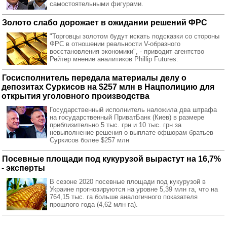
самостоятельными фигурами.
Золото слабо дорожает в ожидании решений ФРС
"Торговцы золотом будут искать подсказки со стороны
ФРС в отношении реальности V-образного
восстановления экономики", - приводит агентство
Рейтер мнение аналитиков Phillip Futures.
Госисполнитель передала материалы делу о
депозитах Суркисов на $257 млн в Нацполицию для
открытия уголовного производства
Государственный исполнитель наложила два штрафа
на государственный ПриватБанк (Киев) в размере
приблизительно 5 тыс. грн и 10 тыс. грн за
невыполнение решения о выплате офшорам братьев
Суркисов более $257 млн
Посевные площади под кукурузой вырастут на 16,7%
- эксперты
В сезоне 2020 посевные площади под кукурузой в
Украине прогнозируются на уровне 5,39 млн га, что на
764,15 тыс. га больше аналогичного показателя
прошлого года (4,62 млн га).