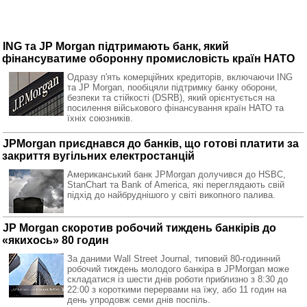
ING та JP Morgan підтримають банк, який
фінансуватиме оборонну промисловість країн НАТО
Одразу п'ять комерційних кредиторів, включаючи ING
та JP Morgan, пообіцяли підтримку банку оборони,
безпеки та стійкості (DSRB), який орієнтується на
посилення військового фінансування країн НАТО та
їхніх союзників.
JPMorgan приєднався до банків, що готові платити за
закриття вугільних електростанцій
Американський банк JPMorgan долучився до HSBC,
StanChart та Bank of America, які переглядають свій
підхід до найбруднішого у світі викопного палива.
JP Morgan скоротив робочий тиждень банкірів до
«якихось» 80 годин
За даними Wall Street Journal, типовий 80-годинний
робочий тиждень молодого банкіра в JPMorgan може
складатися із шести днів роботи приблизно з 8:30 до
22:00 з короткими перервами на їжу, або 11 годин на
день упродовж семи днів поспіль.