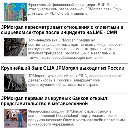
Французский финансовый конгломерат BNP Paribas
стал участником разработанной JPMorgan сети Onyx
для сделок РЕПО с облигациями.
JPMorgan пересматривает отношения с клиентами в
сырьевом секторе после инцидента на LME - СМИ
Топ-менеджмент JPMorgan предписал
соответствующим командам по всему миру провести
свежую комплексную оценку некоторых клиентов,
включая трейдеров, работающих с металлами, а
также нефтеперерабатывающие компании.
Крупнейший банк США JPMorgan выходит из России
JPMorgan, крупнейший банк США, сворачивает свою
деятельность в России и завершает уже
существующие обязательства в стране.
JPMorgan первым из крупных банков открыл
представительство в метавселенной
Финансовый холдинг JPMorgan открыл салон в
метавселенной Decentraland. Виртуальная локация
получила название Onyx в честь блокчейн-платформы
финансового учреждения.