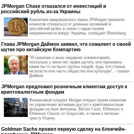
JPMorgan Chase отказался от инвестиций в
российский рубль из-за Украины
Аналитики американского банка JPMorgan призвали
клиентов отказаться от длинных вложений в
российский рубль в связи с нарастанием
напряженности вокруг Украины, сообщает Bloomberg.
Глава JPMorgan Даймон заявил, что сожалеет о своей
шутке про китайскую Компартию
"Я сожалею о моих недавних комментариях,
поскольку у меня нет права шутить или принижать
какие бы то ни было группы людей, будь это страна,
ее власти или часть общества или культуры", - сказал
Даймон.
JPMorgan предложил розничным клиентам доступ к
криптовалютным фондам
Финансовый холдинг Morgan открыл своим клиентам
по управлению активами доступ к криптовалютным
фондам на базе биткоина, Bitcoin Cash, Ethereum и
Ethereum Classic от Grayscale, а также к биткоин-
трасту Osprey.
Goldman Sachs провел первую сделку на блокчейн-