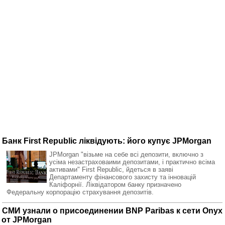
Банк First Republic ліквідують: його купує JPMorgan
JPMorgan "візьме на себе всі депозити, включно з
усіма незастраховаими депозитами, і практично всіма
активами" First Republic, йдеться в заяві
Департаменту фінансового захисту та інновацій
Каліфорнії. Ліквідатором банку призначено
Федеральну корпорацію страхування депозитів.
СМИ узнали о присоединении BNP Paribas к cети Onyx
от JPMorgan