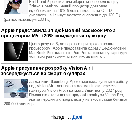
Knit Band й разом з тим зберегла попередню ціну.
Згідно з релізом, новий процесор дозволяє
відображати на 10% більше пікселів на OLED-
дисплеях і збільшує частоту оновлення до 120 Гц
(раніше максимум 100 Гц).
Apple представила 14-дюймовий MacBook Pro з
процесором M5: +20% швидкодії за ту ж ціну
Цього разу не було першого пристрою з новим
процесором: Apple представила одразу 14-дюймовий
MacBook Pro, планшет iPad Pro та оновлену гарнітуру
змішаної реальності Vision Pro на чипі M5.
Apple призупиняє розробку Vision Air і
зосереджується на смарт-окулярах
За даними Bloomberg, Apple вирішила зупинити роботу
над Vision Air - легшою та доступнішою версією
гарнітури Vision Pro, яка мала з'явитися у 2027 році.
Причиною стали погані продажі гарнітури Vision Pro,
яка за перший рік продалася у кількості лише близько
200 000 одиниць.
Назад
. . .
Далі