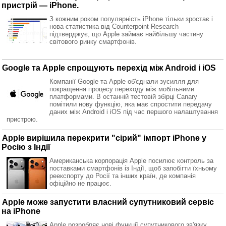
пристрій — iPhone.
З кожним роком популярність iPhone тільки зростає і
нова статистика від Counterpoint Research
підтверджує, що Apple займає найбільшу частину
світового ринку смартфонів.
Google та Apple спрощують перехід між Android і iOS
Компанії Google та Apple об'єднали зусилля для
покращення процесу переходу між мобільними
платформами. В останній тестовій збірці Canary
помітили нову функцію, яка має спростити передачу
даних між Android і iOS під час першого налаштування
пристрою.
Apple вирішила перекрити "сірий" імпорт iPhone у
Росію з Індії
Американська корпорація Apple посилює контроль за
поставками смартфонів із Індії, щоб запобігти їхньому
реекспорту до Росії та інших країн, де компанія
офіційно не працює.
Apple може запустити власний супутниковий сервіс
на iPhone
Apple розробляє нові функції супутникового зв'язку