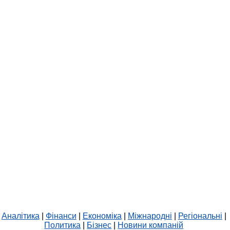
Аналітика
|
Фінанси
|
Економіка
|
Міжнародні
|
Регіональні
|
Политика
|
Бізнес
|
Новини компаній