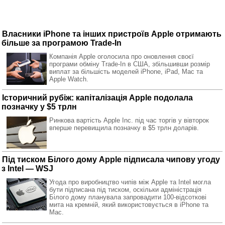
Власники iPhone та інших пристроїв Apple отримають
більше за програмою Trade-In
Компанія Apple оголосила про оновлення своєї
програми обміну Trade-In в США, збільшивши розмір
виплат за більшість моделей iPhone, iPad, Mac та
Apple Watch.
Історичний рубіж: капіталізація Apple подолала
позначку у $5 трлн
Ринкова вартість Apple Inc. під час торгів у вівторок
вперше перевищила позначку в $5 трлн доларів.
Під тиском Білого дому Apple підписала чипову угоду
з Intel — WSJ
Угода про виробництво чипів між Apple та Intel могла
бути підписана під тиском, оскільки адміністрація
Білого дому планувала запровадити 100-відсоткові
мита на кремній, який використовується в iPhone та
Mac.