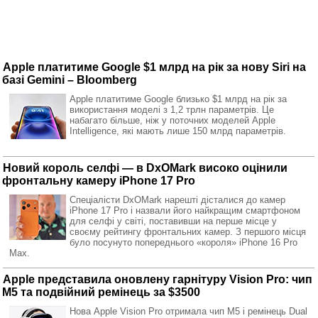
Apple платитиме Google $1 млрд на рік за нову Siri на
базі Gemini – Bloomberg
Apple платитиме Google близько $1 млрд на рік за
використання моделі з 1,2 трлн параметрів. Це
набагато більше, ніж у поточних моделей Apple
Intelligence, які мають лише 150 млрд параметрів.
Новий король селфі — в DxOMark високо оцінили
фронтальну камеру iPhone 17 Pro
Спеціалісти DxOMark нарешті дісталися до камер
iPhone 17 Pro і назвали його найкращим смартфоном
для селфі у світі, поставивши на перше місце у
своєму рейтингу фронтальних камер. З першого місця
було посунуто попереднього «короля» iPhone 16 Pro
Max.
Apple представила оновлену гарнітуру Vision Pro: чип
M5 та подвійний ремінець за $3500
Нова Apple Vision Pro отримала чип M5 і ремінець Dual