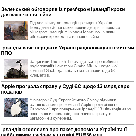
Зеленський обговорив із прем'єром Ірландії кроки
для закінчення війни
Під час візиту до Ірландії президент України
Володимир Зеленський провів зустріч із премʼєр-
міністром Ірландії Мікхолом Мартіном, з яким
обговорив кроки для закінчення війни.
Ірландія хоче передати Україні радіолокаційні системи
ППО
За даними The Irish Times, ідеться про мобільні
радіолокаційні системи Girаffe Mk IV шведської
компанії Saab, дальність якої становить до 50
кілометрів.
Apple програла справу у Суді ЄС щодо 13 млрд євро
податків
У вівторок Суд Європейського Союзу відхилив
останню апеляцію компанії Apple проти рішення
Єврокомісії про повернення Ірландії 13 мільярдів євро
несплачених податків, поставивши крапку в
багаторічній суперечці.
Ірландія оголосила про пакет допомоги Україні та її
найближчим сусідам у розмірі EUR36 млн