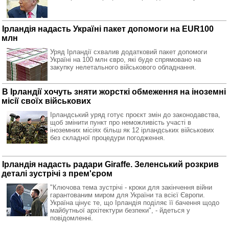
Ірландія надасть Україні пакет допомоги на EUR100
млн
Уряд Ірландії схвалив додатковий пакет допомоги
Україні на 100 млн євро, які буде спрямовано на
закупку нелетального військового обладнання.
В Ірландії хочуть зняти жорсткі обмеження на іноземні
місії своїх військових
Ірландський уряд готує проєкт змін до законодавства,
щоб змінити пункт про неможливість участі в
іноземних місіях більш як 12 ірландських військових
без складної процедури погодження.
Ірландія надасть радари Giraffe. Зеленський розкрив
деталі зустрічі з прем'єром
"Ключова тема зустрічі - кроки для закінчення війни
гарантованим миром для України та всієї Європи.
Україна цінує те, що Ірландія поділяє її бачення щодо
майбутньої архітектури безпеки", - йдеться у
повідомленні.