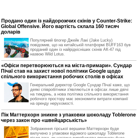
Продано один із найдорожчих скінів у Counter-Strike:
Global Offensive. Його вартість склала 160 тисяч
доларів
Популярний блогер Джейк Лакі (Jake Lucky)
повідомив, що на китайській платформі BUFF163 був
проданий один із найрідкісніших скінів АК-47 під
назвою Wild Lotus.
«Офіси перетворюються на міста-примари». Сундар
Пічаї став на захист нової політики Google щодо
спільного використання робочих столів в офісах
Генеральний директор Google Сундар Пічаї каже, що
деякі співробітники з'являються в офісах лише двічі
на тиждень, а нова політика спільного використання
робочого простору має зекономити витрати компанії
на оренду нерухомості.
Пік Маттерхорн зникне з упаковки шоколаду Toblerone
через закон про «швейцарськість»
Зображення гірської вершини Маттерхорн буде
вилучено з упаковки відомого шоколаду Toblerone
після того, як частина виробництва продукту буде