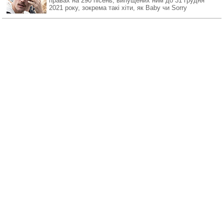
правах на 290 пісень, випущених ним до 31 грудня
2021 року, зокрема такі хіти, як Baby чи Sorry