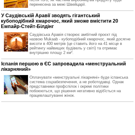
перенесена за межі Швейцарії.
У Саудівській Аравії зводять гігантський
кубоподібний хмарочос, який зможе вмістити 20
Емпайр-Стейт-Білдінг
Саудівська Аравія створює амбітний проєкт під
назвою Mukaab - кубоподібний хмарочос, який досягне
висоти в 400 метрів (це ставить його на 41 місце в
рейтингу найвищих будівель у світі) та отримає
внутрішню площу 2 км².
Іспанія першою в ЄС запровадила «менструальний
лікарняний»
Оплачувати «менструальні лікарняні» буде іспанська
система соцзабезпечення, а не роботодавці. Однак
представники профспілок і окремі політики
побоюються, що рішення негативно відіб'ється на
працевлаштуванні жінок.