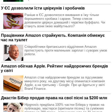
У ЄС дозволили їсти цвіркунів і хробачків
Раніше в ЄС дозволялося вживання в їжу тільки
борошняного хробака і сарани. Тепер список
доповнили цвіркун домашній і черв'яки буффало. Чи
стануть вони їжею майбутнього?
Працівники Amazon страйкують. Компанія обмежує
час на туалет
Співробітники британського відділення Amazon
протестують проти маленьких зарплат і суворих умов
роботи.
Amazon обігнав Apple. Рейтинг найдорожчих брендів
у світі
Amazon став найдорожчим брендом за підсумками
минулого року, на другому місці опинилася компанія
Apple, а на третьому - Google. Про це йдеться у звіті
Brand Finance.
Джастін Бібер продав права на свої пісні за $200 млн
Hipgnosis придбала 100% частки Бібера у правах на
публікацію, мастерси (оригінали пісень) та суміжних