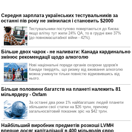
Середня зарплата українських тестувальників за
останні пів року не змінилася і становить $2000
Тестувальники поступово повертаються до Києва:
якщо влітку тут жили 24% QA, то в грудні вже 37%
(до повномасштабної війни - 42%).
Більше двох чарок - не наливати: Канада кардинально
змінює рекомендації щодо алкоголю
Нові національні поради органів охорони здоров'я
Канади твердять, що ризику від вживання алкоголю
можна уникнути тільки повністю відмовившись від
нього.
Більше половини багатств на планеті належить 81
мільярдеру - Oxfam
За останні два роки 1% найбагатших людей планети
збільшили свої статки на $26 трлн, причому
загальносвітовий показник зріс на $42 трлн.
Найбільший виробник предметів розкоші LVMH
вперше досяг капіталізації в 400 мільярдів євро