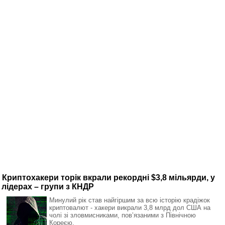
Криптохакери торік вкрали рекордні $3,8 мільярди, у
лідерах – групи з КНДР
Минулий рік став найгіршим за всю історію крадіжок
криптовалют - хакери викрали 3,8 млрд дол США на
чолі зі зловмисниками, повʼязаними з Північною
Кореєю.