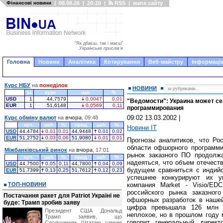
Фінансові новини
|
08.08.26
|
20:20
|
RSS
|
мапа сайту
"Як дбаєш, так і маєш"
Українське прислів'я
Головна
Новини
Аналітика
Котирування
Веб-майстру
Інформація
Курс НБУ
на
понеділок
НОВИНИ
за
курс
uah
%
USD
1
44,7579
0,0047
0,01
"Ведомости": Украина может с
EUR
1
51,6148
0,0569
0,11
программирования
09:02 13.03.2002
|
Курс обміну валют
на
вчора
, 09:48
куп.
uah
%
прод.
uah
%
Новини IT
USD
44,4784
0,01
0,01
44,9448
0,01
0,02
EUR
51,2752
0,03
0,06
51,9080
0,01
0,01
Прогнозы аналитиков, что Рос
области офшорного программи
Міжбанківський ринок
на
вчора
, 17:01
рынок заказного ПО продолжа
куп.
uah
%
прод.
uah
%
надеяться, что объем отечест
USD
44,7500
0,05
0,11
44,7800
0,04
0,09
будущем сравниться с индий
EUR
51,7399
0,13
0,25
51,7612
0,12
0,23
успешнее конкурируют их ук
ТОП-НОВИНИ
компания Market - Visio/ED
российского рынка заказног
Постачання ракет для Patriot Україні не
офшорных разработок в нашей
буде: Трамп зробив заяву
цифра превышала 126 млн 
Президент США Дональд
неплохое, но в прошлом году 
Трамп заявив, що
говорит генеральный директ
Сполученим Штатам самим