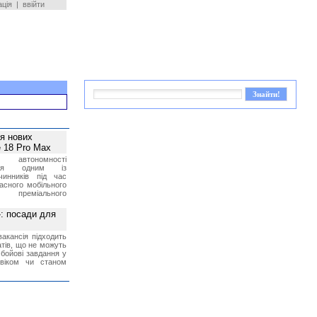
ація
|
ввійти
ея нових
 18 Pro Max
 автономності
ться одним із
чинників під час
асного мобільного
 преміального
»: посади для
акансія підходить
тів, що не можуть
бойові завдання у
 віком чи станом