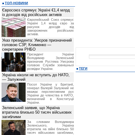
ТОП-НОВИНИ
Євросоюз спрямує Україні €1,4 млрд
із доходів від російських активів
Європейський Союз спрямує
Україні 1,4 млрд євро за
рахунок доходів від
заморожених російських
активів.
Указ президента: Умєров призначений
головою СЗР, Клименко —
секретарем РНБО
Президент України
Володимир Зеленський
призначив Pустема Умєрова
головою Служби зовнішньої
ТЕГИ
розвідки України.
Україна ніколи не вступить до НАТО,
— Залужний
Посол України у Британії,
генерал Валерій Залужний не
вважає перспективним рух
України до членства в НАТО,
визначений в Конституції
України.
Зеленський заявив, що Україна
втратила близько 50 тисяч військових
загиблими
За словами Володимира
Зеленського, Україна
втратила на війні близько 50
тисяч військових загиблими,