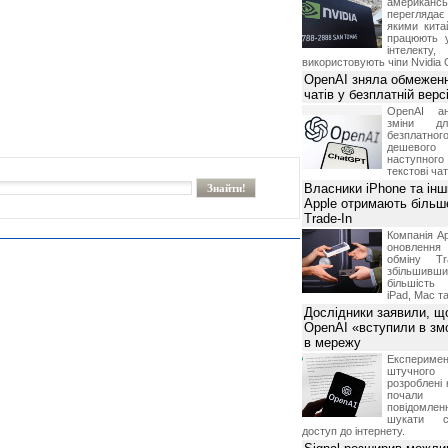
американ
перегляда
якими китай
працюють 
інтелекту
використовують чіпи Nvidia 
OpenAI зняла обмеженн
чатів у безплатній вер
OpenAI ан
зміни дл
безплатн
дешевого
наступног
текстові ча
Власники iPhone та інш
Apple отримають більш
Trade-In
Компанія Ap
оновлення
обміну T
збільшивши
більшість
iPad, Mac т
Дослідники заявили, щ
OpenAI «вступили в змо
в мережу
Експериме
штучного 
розроблені 
почали 
повідомлен
шукати с
доступ до інтернету.