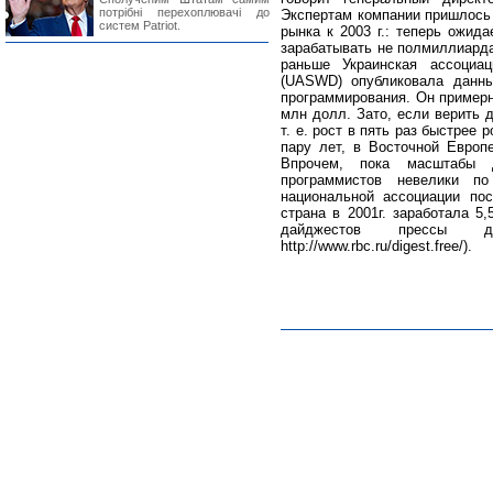
потрібні перехоплювачі до
Экспертам компании пришлось 
систем Patriot.
рынка к 2003 г.: теперь ожид
зарабатывать не полмиллиарда
раньше Украинская ассоциац
(UASWD) опубликовала данны
программирования. Он примерн
млн долл. Зато, если верить 
т. е. рост в пять раз быстрее
пару лет, в Восточной Европ
Впрочем, пока масштабы д
программистов невелики п
национальной ассоциации по
страна в 2001г. заработала 5
дайджестов прессы д
http://www.rbc.ru/digest.free/).