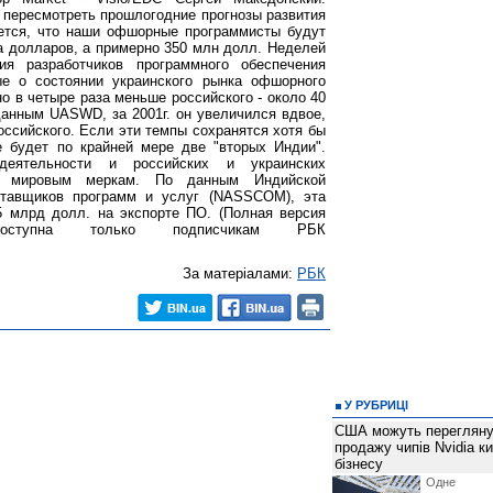
пересмотреть прошлогодние прогнозы развития
ается, что наши офшорные программисты будут
 долларов, а примерно 350 млн долл. Неделей
ия разработчиков программного обеспечения
е о состоянии украинского рынка офшорного
о в четыре раза меньше российского - около 40
данным UASWD, за 2001г. он увеличился вдвое,
 российского. Если эти темпы сохранятся хотя бы
е будет по крайней мере две "вторых Индии".
еятельности и российских и украинских
о мировым меркам. По данным Индийской
ставщиков программ и услуг (NASSCOM), эта
,5 млрд долл. на экспорте ПО. (Полная версия
оступна только подписчикам РБК
За матеріалами:
РБК
У РУБРИЦІ
США можуть перегляну
продажу чипів Nvidia к
бізнесу
Одне 