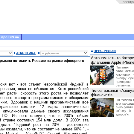
реєстр
 про BIN.ua
ПРЕС-РЕЛІЗИ
АНАЛІТИКА
Автономність та батар
ерьезно потеснить Россию на рынке офшорного
флагманів Apple iPhone
Питання
залишає
ключових 
вибору суч
пристрою
сия вот - вот станет "европейской Индией" в
сегмента.
рования, пока не сбываются. Хотя российский
Тилові вакансії «Азову
ет расти, скорость этого роста не позволяет
фінансистів
венного экспорта программ сможет в обозримом
Ця тилова в
ским. Вдобавок с нашими программистами все
для кандида
раинские коллеги. 12 марта аналитическая
виконувати 
C опубликовала данные своего исследования
звʼязку із
здоровʼя.
о ПО. Из него следует, что в 2001г. объем
 стране составил 154 млн долл. В 2000г. эта
долл. "Годовой рост на 20% - достижение
мы ожидали, что он составит не менее 60% ", -
ор Market - Visio/EDC Сергей Македонский.