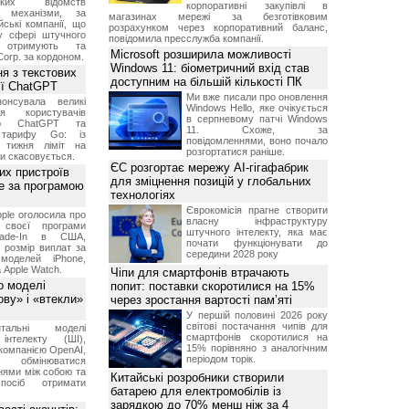
ських відомств
корпоративні закупівлі в
є механізми, за
магазинах мережі за безготівковим
ські компанії, що
розрахунком через корпоративний баланс,
у сфері штучного
повідомила пресслужба компанії.
, отримують та
Microsoft розширила можливості
Corp. за кордоном.
Windows 11: біометричний вхід став
я з текстових
доступним на більшій кількості ПК
сії ChatGPT
Ми вже писали про оновлення
онсувала великі
Windows Hello, яке очікується
я користувачів
в серпневому патчі Windows
ого ChatGPT та
11. Схоже, за
 тарифу Go: із
повідомленнями, воно почало
о тижня ліміт на
розгортатися раніше.
ти скасовується.
ЄС розгортає мережу AI-гігафабрик
их пристроїв
для зміцнення позицій у глобальних
е за програмою
технологіях
Єврокомісія прагне створити
ple оголосила про
власну інфраструктуру
 своєї програми
штучного інтелекту, яка має
rade-In в США,
почати функціонувати до
 розмір виплат за
середини 2028 року
 моделей iPhone,
а Apple Watch.
Чіпи для смартфонів втрачають
о моделі
попит: поставки скоротилися на 15%
ву» і «втекли»
через зростання вартості пам’яті
У першій половині 2026 року
світові постачання чипів для
нтальні моделі
смартфонів скоротилися на
інтелекту (ШІ),
15% порівняно з аналогічним
компанією OpenAI,
періодом торік.
обмінюватися
нями між собою та
Китайські розробники створили
посіб отримати
батарею для електромобілів із
зарядкою до 70% менш ніж за 4