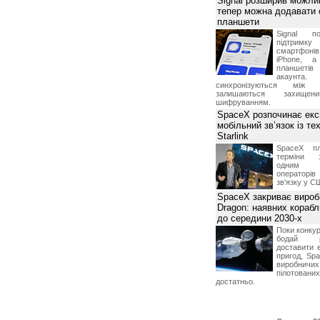
Signal розширив можлив
тепер можна додавати
планшети
Signal по
підтрим
смартфоні
iPhone, а
планшетів
акаунта.
синхронізуються між 
залишаються захищени
шифруванням.
SpaceX розпочинає екс
мобільний зв’язок із те
Starlink
SpaceX пл
терміни з
одним з
операторі
зв'язку у С
SpaceX закриває вироб
Dragon: наявних корабл
до середини 2030-х
Поки конку
бодай р
доставити 
пригод, Sp
виробничих
пілотова
достатньо.