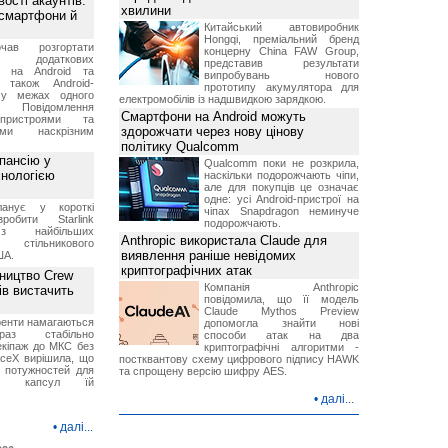
ості акаунтів:
хвилини
 смартфони й
Китайський автовиробник
Hongqi, преміальний бренд
чав розгортати
концерну China FAW Group,
ку додаткових
представив результати
в на Android та
випробувань нового
 також Android-
прототипу акумулятора для
 у межах одного
електромобілів із надшвидкою зарядкою.
 Повідомлення
Смартфони на Android можуть
пристроями та
здорожчати через нову цінову
ми наскрізним
політику Qualcomm
пансію у
Qualcomm поки не розкрила,
хнологією
наскільки подорожчають чіпи,
але для покупців це означає
одне: усі Android-пристрої на
анує у короткі
чіпах Snapdragon неминуче
робити Starlink
подорожчають.
 найбільших
Anthropic використала Claude для
в стільникового
виявлення раніше невідомих
ША.
криптографічних атак
ництво Crew
Компанія Anthropic
ів вистачить
повідомила, що її модель
Claude Mythos Preview
ренти намагаються
допомогла знайти нові
аз стабільно
способи атак на два
екіпаж до МКС без
криптографічні алгоритми -
aceX вирішила, що
постквантову схему цифрового підпису HAWK
 потужностей для
та спрощену версію шифру AES.
них капсул їй
•
далі...
•
далі...