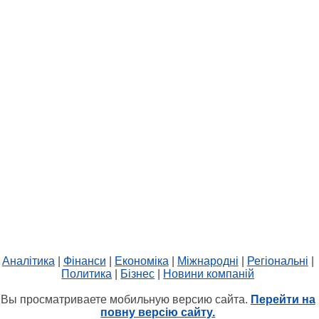
Аналітика
|
Фінанси
|
Економіка
|
Міжнародні
|
Регіональні
|
Политика
|
Бізнес
|
Новини компаній
Вы просматриваете мобильную версию сайта.
Перейти на
повну версію сайту.