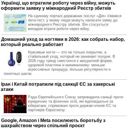
Українці, що втратили роботу через війну, можуть
оформити заявку у міжнародний Реєстр збитків
На єдиному порталі державних послуг «Дія» з'явився
бета-тест, у якому люди можуть написати заяву до
міжнародного Реєстру збитків. Він стосується
випадків втрати роботи через війну.
Домашний уход за ногтями в 2026: как собрать набор,
который реально работает
Красивые ногти — это не только покрытие, а
стабильный уход, который не занимает полдня. В
2026 году тренд сместился к аккуратной форме,
здоровой пластине и минимализму: меньше
агрессивных процедур, больше регулярности и
понятных шагов.
Іран і Китай потрапили під санкції ЄС за хакерські
атаки
Рада Європейського Союзу запровадила санкції проти
юридичних та фізичних осіб, які відповідальні за
кібератаки, спрямовані проти держав-членів ЄС та
партнерів Євросоюзу.
Google, Amazon і Meta посилюють боротьбу з
шахрайством через спільний проєкт