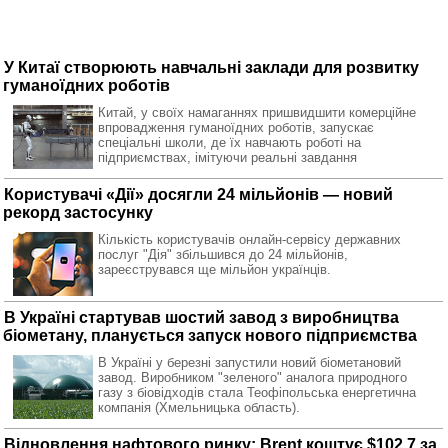
У Китаї створюють навчальні заклади для розвитку
гуманоїдних роботів
Китай, у своїх намаганнях пришвидшити комерційне
впровадження гуманоїдних роботів, запускає
спеціальні школи, де їх навчають роботі на
підприємствах, імітуючи реальні завдання
Користувачі «Дії» досягли 24 мільйонів — новий
рекорд застосунку
Кількість користувачів онлайн-сервісу державних
послуг "Дія" збільшився до 24 мільйонів,
зареєструвався ще мільйон українців.
В Україні стартував шостий завод з виробництва
біометану, планується запуск нового підприємства
В Україні у березні запустили новий біометановий
завод. Виробником "зеленого" аналога природного
газу з біовідходів стала Теофіпольська енергетична
компанія (Хмельницька область).
Відновлення нафтового ринку: Brent коштує $102,7 за