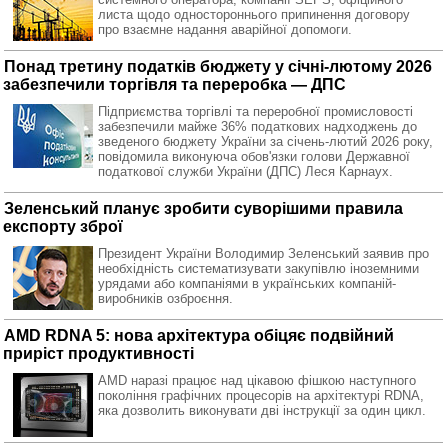
листа щодо одностороннього припинення договору
про взаємне надання аварійної допомоги.
Понад третину податків бюджету у січні-лютому 2026
забезпечили торгівля та переробка — ДПС
Підприємства торгівлі та переробної промисловості
забезпечили майже 36% податкових надходжень до
зведеного бюджету України за січень-лютий 2026 року,
повідомила виконуюча обов'язки голови Державної
податкової служби України (ДПС) Леся Карнаух.
Зеленський планує зробити суворішими правила
експорту зброї
Президент України Володимир Зеленський заявив про
необхідність систематизувати закупівлю іноземними
урядами або компаніями в українських компаній-
виробників озброєння.
AMD RDNA 5: нова архітектура обіцяє подвійний
приріст продуктивності
AMD наразі працює над цікавою фішкою наступного
покоління графічних процесорів на архітектурі RDNA,
яка дозволить виконувати дві інструкції за один цикл.