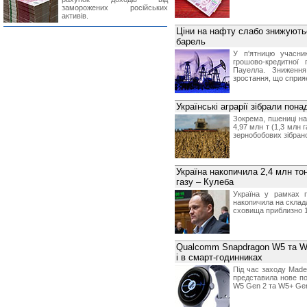
заморожених російських
активів.
Ціни на нафту слабо знижуються
барель
У п'ятницю учасни
грошово-кредитної
Пауелла. Зниженн
зростання, що сприя
Українські аграрії зібрали пон
Зокрема, пшениці на
4,97 млн т (1,3 млн г
зернобобових зібрано 
Україна накопичила 2,4 млн тон
газу – Кулеба
Україна у рамках п
накопичила на склада
сховища приблизно 11
Qualcomm Snapdragon W5 та W5
і в смарт-годинниках
Під час заходу Made
представила нове п
W5 Gen 2 та W5+ Gen