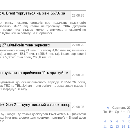
, Brent торгується на рівні $67,6 за
22.08.25
ки ринку чекають сигналів про подальшу траєкторію
 політики ФРС від глави центробанку США Джерома
я процентних ставок може стимулювати економічне
є підвищенню попиту на енергоносії.
ад 27 мільйонів тонн зернових
22.08.25
молочено понад 21 млн т з площі 4,87 млн га; ячменю -
а), а гороху - 581,7 тис. т (258,6 тис. га). Інших зернових і
685,3 тис. т на площі 260,6 тис. га.
н вугілля та приблизно 11 млрд куб. м
22.08.25
ідготовки до осіннє-зимового періоду 2025/2026 років,
х ТЕС та ТЕЦ 2,4 млн тонн вугілля та закачала у підземні
 млрд куб. м газу.
+ Gen 2 — супутниковий зв’язок тепер
22.08.25
«
Серпень 
Пн
Вт
Ср
Чт
П
 by Google, де також дебютував Pixel Watch 4, Qualcomm
окоління платформи для носимих пристроїв - Snapdragon
 2.
4
5
6
7
11
12
13
14
1