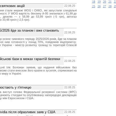
18
19
20
21
2
святкових акцій
22.08.25
25
26
27
28
2
ня стали мережі WOG і ОККО, які запустили спеціальні
ності. У WOG вартість бензину А-95 знизилася з 61,99 до
н), дизелю — з 58,99 до 53,99 грн/л (-5 грн), автогаз
 33,48 грн/л (-2,5 грн).
5/2026 йде за планом і вже становить
22.08.25
 до осіннє-зимового періоду 2025/2026 років, йде за планом
ної ним готовності у понад 70%, повідомив віцепрем'єр-
я України - міністр розвитку громад та територій Олексій
йськові бази в межах гарантій безпеки
22.08.25
мунії Іліє Боложан заявив, що надання військових баз
оже стати внеском його країни в зусилля, спрямовані на
 миру в Україні.
ростають у п'ятницю
22.08.25
а виступ голови Федеральної резервної системи (ФРС)
інюють статдані та опубліковану напередодні декларацію
ду між Євросоюзом і США.
vidia після образливих заяв у США
22.08.25