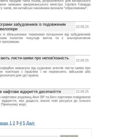
жити продажі чипа Nvidia, розробленого для китайського
нене заявами американського міністра торгівлі Говарда
у чипів, які китайські чиновники визнали "образливими".
ограми забудовників із подовженим
22.08.25
евелопери
и зі збільшеними термінами погашення від забудовників
ивним попитом покупців житла та є альтернативою
м програмам.
гають листи-заяви про непов'язаність
22.08.25
офіційно вимагати від суднових агентів листи-заяви про
не пов'язані з Ізраїлем і не перевозять військові або
ризначені для цієї країни.
е нафтове відкриття десятиліття
22.08.25
 нафтових родовищ Aker BP та його партнери повідомили
відкриття, яке додасть значні нові ресурси до їхнього
 Північному морі.
азад
1
2
3
4
5
Далі