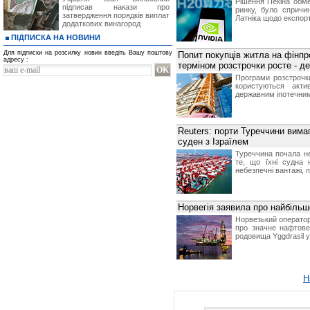
Рішення Пекіна обме
підписав накази про
ринку, було спричи
затвердження порядків виплат
Латніка щодо експорт
додаткових винагород
ПІДПИСКА НА НОВИНИ
Для підписки на розсилку новин введіть Вашу поштову
Попит покупців житла на фінпр
адресу :
терміном розстрочки росте - д
Програми розстрочк
користуються акт
державним іпотечни
Reuters: порти Туреччини вима
суден з Ізраїлем
Туреччина почала не
те, що їхні судна 
небезпечні вантажі, п
Норвегія заявила про найбільш
Норвезький оператор
про значне нафтове 
родовища Yggdrasil у
Н