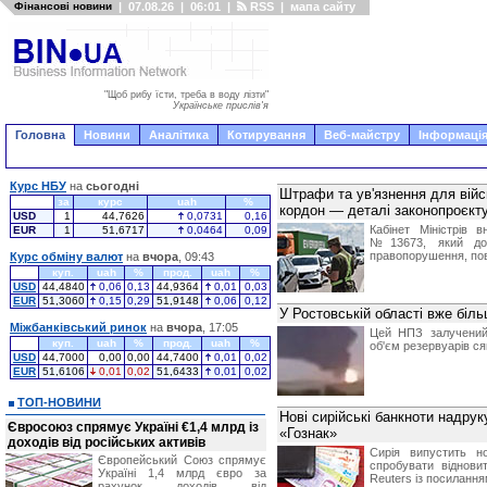
Фінансові новини
|
07.08.26
|
06:01
|
RSS
|
мапа сайту
"Щоб рибу їсти, треба в воду лізти"
Українське прислів'я
Головна
Новини
Аналітика
Котирування
Веб-майстру
Інформація
Курс НБУ
на
сьогодні
Штрафи та ув'язнення для війс
за
курс
uah
%
кордон — деталі законопроєкт
USD
1
44,7626
0,0731
0,16
Кабінет Міністрів 
EUR
1
51,6717
0,0464
0,09
№13673, який дозв
правопорушення, пов
Курс обміну валют
на
вчора
, 09:43
куп.
uah
%
прод.
uah
%
USD
44,4840
0,06
0,13
44,9364
0,01
0,03
EUR
51,3060
0,15
0,29
51,9148
0,06
0,12
У Ростовській області вже біл
Міжбанківський ринок
на
вчора
, 17:05
Цей НПЗ залучений 
куп.
uah
%
прод.
uah
%
об'єм резервуарів ся
USD
44,7000
0,00
0,00
44,7400
0,01
0,02
EUR
51,6106
0,01
0,02
51,6433
0,01
0,02
ТОП-НОВИНИ
Нові сирійські банкноти надру
Євросоюз спрямує Україні €1,4 млрд із
«Гознак»
доходів від російських активів
Сирія випустить н
Європейський Союз спрямує
спробувати віднови
Україні 1,4 млрд євро за
Reuters із посиланн
рахунок доходів від