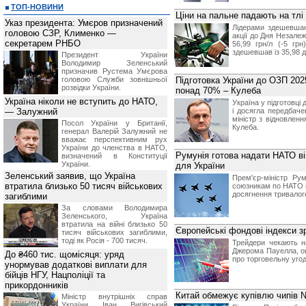
ТОП-НОВИНИ
Ціни на пальне падають на тлі 
Указ президента: Умєров призначений
Лідерами здешевшан
головою СЗР, Клименко —
акції до Дня Незалеж
секретарем РНБО
56,99 грн/л (-5 гр
здешевшав із 35,98 до
Президент України
Володимир Зеленський
призначив Pустема Умєрова
головою Служби зовнішньої
Підготовка України до ОЗП 202
розвідки України.
понад 70% – Кулеба
Україна ніколи не вступить до НАТО,
Україна у підготовці
— Залужний
і досягла передбаче
міністр з відновленн
Посол України у Британії,
Кулеба.
генерал Валерій Залужний не
вважає перспективним рух
України до членства в НАТО,
Румунія готова надати НАТО ві
визначений в Конституції
України.
для України
Зеленський заявив, що Україна
Прем'єр-міністр Ру
втратила близько 50 тисяч військових
союзникам по НАТО м
досягнення тривалого
загиблими
За словами Володимира
Зеленського, Україна
втратила на війні близько 50
Європейські фондові індекси з
тисяч військових загиблими,
тоді як Росія - 700 тисяч.
Трейдери чекають н
Джерома Пауелла, оц
До ₴460 тис. щомісяця: уряд
про торговельну уго
унормував додаткові виплати для
бійців НГУ, Нацполіції та
прикордонників
Китай обмежує купівлю чипів N
Міністр внутрішніх справ
України Іван Вигівський