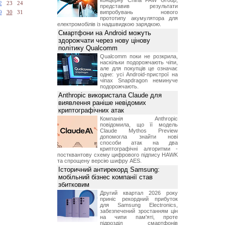
концерну China FAW Group,
2
23
24
представив результати
випробувань нового
9
30
31
прототипу акумулятора для
електромобілів із надшвидкою зарядкою.
Смартфони на Android можуть
здорожчати через нову цінову
політику Qualcomm
Qualcomm поки не розкрила,
наскільки подорожчають чіпи,
але для покупців це означає
одне: усі Android-пристрої на
чіпах Snapdragon неминуче
подорожчають.
Anthropic використала Claude для
виявлення раніше невідомих
криптографічних атак
Компанія Anthropic
повідомила, що її модель
Claude Mythos Preview
допомогла знайти нові
способи атак на два
криптографічні алгоритми -
постквантову схему цифрового підпису HAWK
та спрощену версію шифру AES.
Історичний антирекорд Samsung:
мобільний бізнес компанії став
збитковим
Другий квартал 2026 року
приніс рекордний прибуток
для Samsung Electronics,
забезпечений зростанням цін
на чипи пам'яті, проте
підрозділ смартфонів