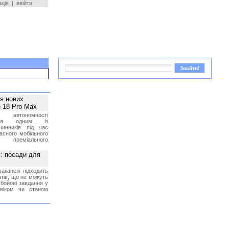
ація
|
ввійти
ея нових
 18 Pro Max
 автономності
ться одним із
чинників під час
асного мобільного
 преміального
»: посади для
акансія підходить
тів, що не можуть
бойові завдання у
 віком чи станом