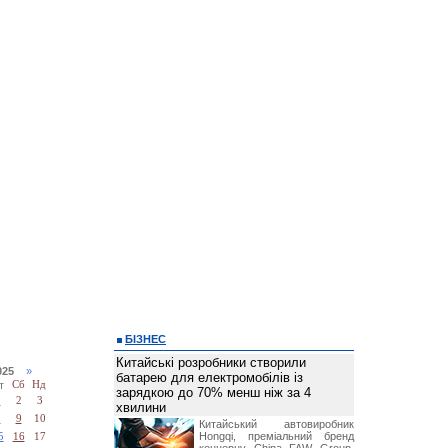
БІЗНЕС
Китайські розробники створили
2025
»
батарею для електромобілів із
т
Сб
Нд
зарядкою до 70% менш ніж за 4
1
2
3
хвилини
8
9
10
Китайський автовиробник
Hongqi, преміальний бренд
5
16
17