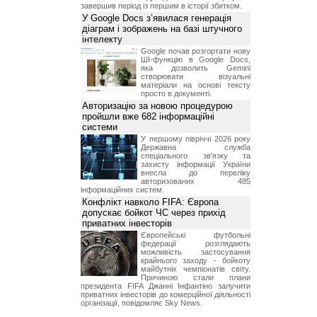
завершив період із першим в історії збитком.
У Google Docs з’явилася генерація
діаграм і зображень на базі штучного
інтелекту
Google почав розгортати нову
ШІ-функцію в Google Docs,
яка дозволить Gemini
створювати візуальні
матеріали на основі тексту
просто в документі.
Авторизацію за новою процедурою
пройшли вже 682 інформаційні
системи
У першому півріччі 2026 року
Державна служба
спеціального зв'язку та
захисту інформації України
внесла до переліку
авторизованих 485
інформаційних систем.
Конфлікт навколо FIFA: Європа
допускає бойкот ЧС через прихід
приватних інвесторів
Європейські футбольні
федерації розглядають
можливість застосування
крайнього заходу - бойкоту
майбутніх чемпіонатів світу.
Причиною стали плани
президента FIFA Джанні Інфантіно залучити
приватних інвесторів до комерційної діяльності
організації, повідомляє Sky News.