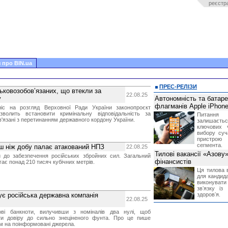
реєстр
 про BIN.ua
ПРЕС-РЕЛІЗИ
ьковозобовʼязаних, що втекли за
22.08.25
у
Автономність та батар
флагманів Apple iPhone
вніс на розгляд Верховної Ради України законопроєкт
олить встановити кримінальну відповідальність за
Питання
'язані з перетинанням державного кордону України.
залишає
ключових 
вибору суч
пристрою
сегмента.
ьш ніж добу палає атакований НПЗ
22.08.25
Тилові вакансії «Азову
до забезпечення російських збройних сил. Загальний
фінансистів
гає понад 210 тисяч кубічних метрів.
Ця тилова в
для кандида
виконувати 
звʼязку із
кує російська державна компанія
здоровʼя.
22.08.25
ові банкноти, вилучивши з номіналів два нулі, щоб
ти довіру до сильно знеціненого фунта. Про це пише
ям на поінформовані джерела.